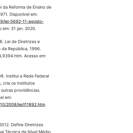
ei da Reforma de Ensino de
1971. Disponível em:
79/lei-5692-11-agosto-
o em: 31 jan. 2020.
 Lei de Diretrizes e
a da República, 1996.
s/L9394.htm. Acesso em:
. Institui a Rede Federal
 cria os Institutos
 outras providências.
vel em:
010/2008/lei/l11892.htm
.
012. Define Diretrizes
nal Técnica de Nível Médio.