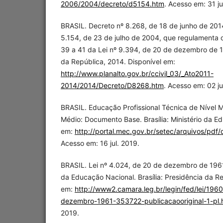
2006/2004/decreto/d5154.htm
. Acesso em: 31 j
BRASIL. Decreto nº 8.268, de 18 de junho de 2014
5.154, de 23 de julho de 2004, que regulamenta o 
39 a 41 da Lei nº 9.394, de 20 de dezembro de 19
da República, 2014. Disponível em:
http://www.planalto.gov.br/ccivil_03/_Ato2011-
2014/2014/Decreto/D8268.htm
. Acesso em: 02 j
BRASIL. Educação Profissional Técnica de Nível 
Médio: Documento Base. Brasília: Ministério da E
em:
http://portal.mec.gov.br/setec/arquivos/pd
Acesso em: 16 jul. 2019.
BRASIL. Lei nº 4.024, de 20 de dezembro de 1961.
da Educação Nacional. Brasília: Presidência da Re
em:
http://www2.camara.leg.br/legin/fed/lei/196
dezembro-1961-353722-publicacaooriginal-1-pl.
2019.