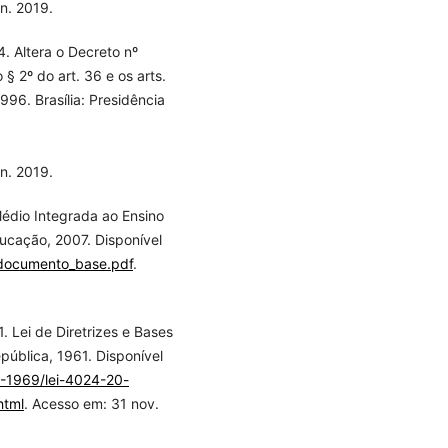
un. 2019.
. Altera o Decreto nº
§ 2º do art. 36 e os arts.
96. Brasília: Presidência
un. 2019.
Médio Integrada ao Ensino
ducação, 2007. Disponível
f/documento_base.pdf
.
 Lei de Diretrizes e Bases
pública, 1961. Disponível
0-1969/lei-4024-20-
html
. Acesso em: 31 nov.