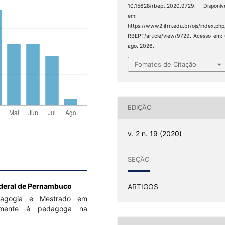
10.15628/rbept.2020.9729. Disponív
em:
https://www2.ifrn.edu.br/ojs/index.php
RBEPT/article/view/9729. Acesso em:
ago. 2026.
Fomatos de Citação
EDIÇÃO
v. 2 n. 19 (2020)
SEÇÃO
ederal de Pernambuco
ARTIGOS
dagogia e Mestrado em
ualmente é pedagoga na