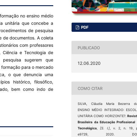
a formação no ensino médio
la unitária que concebe a
PDF
rocedimentos de pesquisa
ise de documentos. A coleta
tionários com professores
PUBLICADO
, Ciência e Tecnologia de
 pesquisa sugerem que
12.06.2020
 formação para o mercado
ica, o que denuncia uma
ios histórico, filosófico,
COMO CITAR
grado, bem como indo de
SILVA, Cláudia Maria Bezerra da
ENSINO MÉDIO INTEGRADO: ESCOL
UNITÁRIA COMO HORIZONTE?.
Revis
Brasileira da Educação Profissional
Tecnológica
,
[S. l.]
, v. 2, n. 19, 
e9729, 2020. DOI