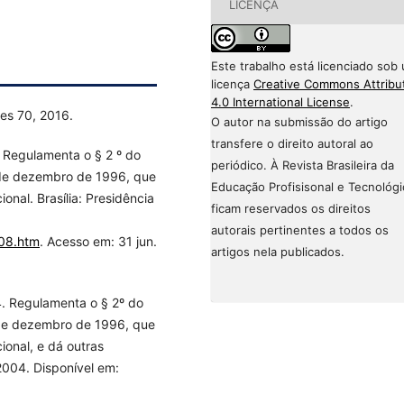
LICENÇA
Este trabalho está licenciado sob
licença
Creative Commons Attribu
4.0 International License
.
es 70, 2016.
O autor na submissão do artigo
transfere o direito autoral ao
. Regulamenta o § 2 º do
periódico. À Revista Brasileira da
0 de dezembro de 1996, que
Educação Profisisonal e Tecnológi
onal. Brasília: Presidência
ficam reservados os direitos
autorais pertinentes a todos os
208.htm
. Acesso em: 31 jun.
artigos nela publicados.
4. Regulamenta o § 2º do
0 de dezembro de 1996, que
ional, e dá outras
 2004. Disponível em: