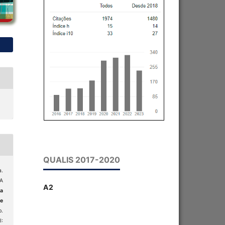
QUALIS 2017-2020
.
A
A2
ta
 e
p.
: