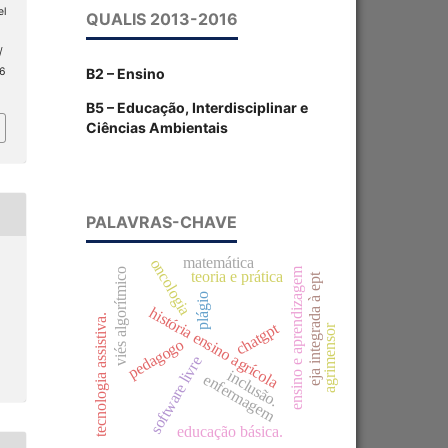
el
QUALIS 2013-2016
/
B2 – Ensino
 6
B5 – Educação, Interdisciplinar e
Ciências Ambientais
PALAVRAS-CHAVE
matemática
oncologia
ensino e aprendizagem
viés algorítmico
teoria e prática
eja integrada à ept
plágio
história ensino agrícola
tecnologia assistiva.
chatgpt
agrimensor
pedagogo
software livre
inclusão.
enfermagem
educação básica.