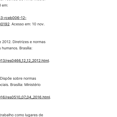
l em:
63-rceb006-12-
30192
. Acesso em: 10 nov.
 2012. Diretrizes e normas
humanos. Brasília:
013/res0466_12_12_2012.html
.
. Dispõe sobre normas
is. Brasília: Ministério
016/res0510_07_04_2016.html
.
 trabalho como lugares de