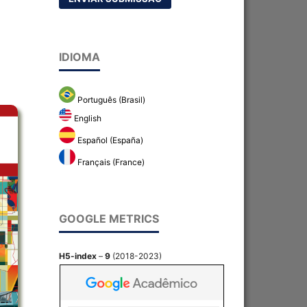
IDIOMA
Português (Brasil)
English
Español (España)
Français (France)
GOOGLE METRICS
H5-index
–
9
(2018-2023)