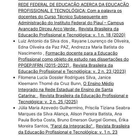
REDE FEDERAL DE EDUCAÇÃO ACERCA DA EDUCAÇÃO
PROFISSIONAL E TECNOLÓGICA: Com a palavra os
docentes do Curso Técnico Subsequente em
Administração do Instituto Federal do Piauí – Campus
Avançado Dirceu Arco Verde
,
Revista Brasileira da
Educação Profissional e Tecnológica: v. 1 n. 18 (2020)
Luiz Antonio da Silva dos , Rayane Lourenço de Oliveira,
Edna Oliveira da Paz PAZ, Andrezza Maria Batista do
Nascimento ,
Formação docente para a Educação
Profissional como objeto de estudo nas dissertações do
PPGEP/IFRN (2015-2022)
,
Revista Brasileira da
Educação Profissional e Tecnológica: v. 2 n. 23 (2023)
Filomena Lucia Gossler Rodrigues Silva, Janice
Kleemann Thomé da Cruz Bunn,
O Ensino Médio
Integrado na Rede Estadual de Ensino de Santa
Catarina:
,
Revista Brasileira da Educação Profissional e
Tecnológica: v. 2 n. 25 (2025)
Júlia Maria Azevedo Guilhermino, Priscila Tiziana Seabra
Marques da Silva Aliança, Alison Pereira Batista, Ana
Paula Borba Costa, Bruno Emerson Gurgel Gomes, Érika
Moreira Santos,
“Farol da Integração”
,
Revista Brasileira
da Educação Profissional e Tecnológica: v. 1 n. 23