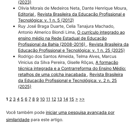
(2023)
Olivia Morais de Medeiros Neta, Dante Henrique Moura,
Editorial
,
Revista Brasileira da Educação Profissional e
Tecnológica: v. 1 n. 5 (2012)
Ruy José Braga Duarte, Celia Tanajura Machado,
Antonio Almerico Biondi Lima,
O currículo integrado ao
ensino médio na Rede Estadual de Educação
Profissional da Bahia (2008-2016)
,
Revista Brasileira da
Educação Profissional e Tecnológica: v. 1 n. 25 (2025)
Rodrigo dos Santos Almeida, Telma Alves, Marcus
Vinicius da Silva Pereira, Giselle Rôças,
A formação
técnica integrada e a Contrarreforma do Ensino Médio:
retalhos de uma colcha inacabada
,
Revista Brasileira
da Educação Profissional e Tecnológica: v. 2 n. 25
(2025)
1
2
3
4
5
6
7
8
9
10
11
12
13
14
15
>
>>
Você também pode
iniciar uma pesquisa avançada por
similaridade
para este artigo.