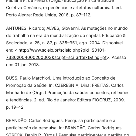
Fabiana F. de Freitas (Orgs.) Educação Física e Saúde
Coletiva Cenários, experiências e artefatos culturais. 1. ed.
Porto Alegre: Rede Unida, 2016. p. 87–112.
ANTUNES, Ricardo; ALVES, Giovanni. As mutações no mundo
do trabalho na era da mundialização do capital. Educação &
Sociedade, v. 25, n. 87, p. 335–351, ago. 2004. Disponível
em: <
http://www.scielo.br/scielo.php?pid=S0101-
73302004000200003&script=sci_arttext&tlng=pt
>. Acesso
em: 01 jan. 2018.
BUSS, Paulo Marchiori. Uma introdução ao Conceito de
Promoção da Saúde. In: CZERESNIA, Dina; FREITAS, Carlos
Machado de (Orgs.) Promoção da saúde: conceitos, reflexões
e tendências. 2. ed. Rio de Janeiro: Editora FIOCRUZ, 2009.
p. 19–42.
BRANDÃO, Carlos Rodrigues. Pesquisa participante e a
participação da pesquisa. In: BRANDÃO, Carlos Rodrigues;
STRECK, Danilo R. (Orgs.) Pesquisa participante: a partilha do