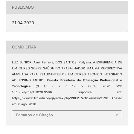
PUBLICADO
21.04.2020
COMO CITAR
LUZ JUNIOR, Almir Ferreira; DOS SANTOS, Pollyana. A EXPERIÊNCIA DE
UM CURSO SOBRE SAÚDE DO TRABALHADOR EM UMA PERSPECTIVA
AMPLIADA PARA ESTUDANTES DE UM CURSO TÉCNICO INTEGRADO
AO ENSINO MÉDIO.
Revista Brasileira da Educação Profissional e
Tecnológica
,
[S. l.]
, v. 2, n. 19, p. e9596, 2020. DOI:
10.15628/rbept.2020.9596. Disponível em:
https://www2.ifrn.edu.br/ojs/index.php/RBEPT/article/view/9596. Acesso
em: 6 ago. 2026.
Fomatos de Citação