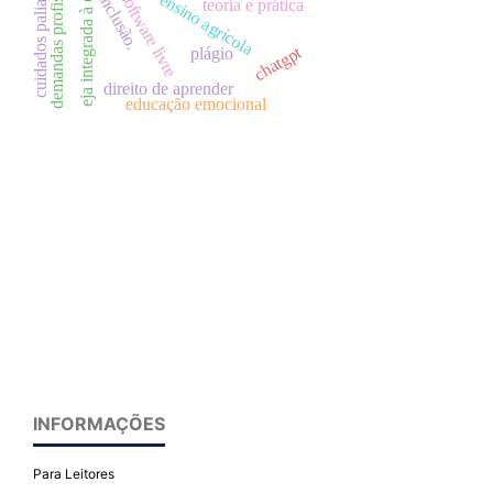
demandas profissionais.
história ensino agrícola
cuidados paliativos
eja integrada à ept
software livre
inclusão.
teoria e prática
chatgpt
plágio
direito de aprender
educação emocional
INFORMAÇÕES
Para Leitores