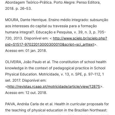
Abordagem Teórico-Prática. Porto Alegre: Penso Editora,
2018. p. 26–53.
MOURA, Dante Henrique. Ensino médio integrado: subsunção
aos interesses do capital ou travessia para a formação
humana integral?. Educação e Pesquisa, v. 39, n. 3, p. 705-
720, 2013. Disponível em: <
http://www.scielo.br/scielo.php?
pid=S1517-97022013000300010&script=sci_arttext
>.
Acesso em: 01 jan. 2018.
OLIVEIRA, João Paulo et al. The constitution of school health
knowledge in the context of pedagogical practice in School
Physical Education. Motricidade, v. 13, n. SPE, p. 97–112, 1
set. 2017. Disponível em:
<
http://revistas.rcaap.pt/motricidade/article/view/12875
>.
Acesso em: 12 out. 2018.
PAIVA, Andréa Carla de et al. Health in curricular proposals for
the teaching of physical education in the Brazilian Northeast: