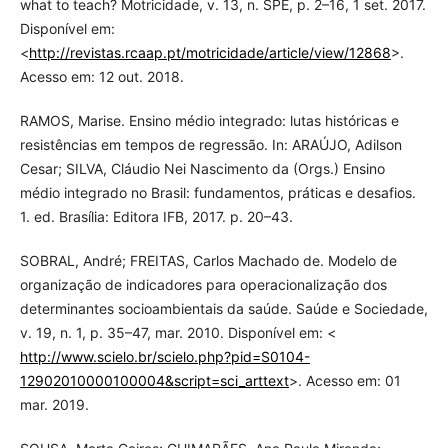
what to teach? Motricidade, v. 13, n. SPE, p. 2–16, 1 set. 2017.
Disponível em:
<
http://revistas.rcaap.pt/motricidade/article/view/12868
>.
Acesso em: 12 out. 2018.
RAMOS, Marise. Ensino médio integrado: lutas históricas e
resistências em tempos de regressão. In: ARAÚJO, Adilson
Cesar; SILVA, Cláudio Nei Nascimento da (Orgs.) Ensino
médio integrado no Brasil: fundamentos, práticas e desafios.
1. ed. Brasília: Editora IFB, 2017. p. 20–43.
SOBRAL, André; FREITAS, Carlos Machado de. Modelo de
organização de indicadores para operacionalização dos
determinantes socioambientais da saúde. Saúde e Sociedade,
v. 19, n. 1, p. 35–47, mar. 2010. Disponível em: <
http://www.scielo.br/scielo.php?pid=S0104-
12902010000100004&script=sci_arttext
>. Acesso em: 01
mar. 2019.