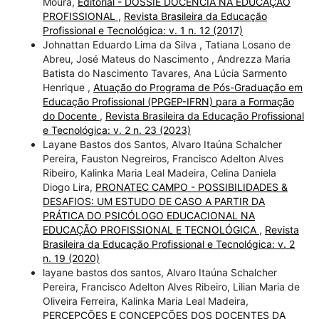
Moura,
Editorial - DOSSIÊ DOCÊNCIA NA EDUCAÇÃO
PROFISSIONAL
,
Revista Brasileira da Educação
Profissional e Tecnológica: v. 1 n. 12 (2017)
Johnattan Eduardo Lima da Silva , Tatiana Losano de
Abreu, José Mateus do Nascimento , Andrezza Maria
Batista do Nascimento Tavares, Ana Lúcia Sarmento
Henrique ,
Atuação do Programa de Pós-Graduação em
Educação Profissional (PPGEP-IFRN) para a Formação
do Docente
,
Revista Brasileira da Educação Profissional
e Tecnológica: v. 2 n. 23 (2023)
Layane Bastos dos Santos, Alvaro Itaúna Schalcher
Pereira, Fauston Negreiros, Francisco Adelton Alves
Ribeiro, Kalinka Maria Leal Madeira, Celina Daniela
Diogo Lira,
PRONATEC CAMPO - POSSIBILIDADES &
DESAFIOS: UM ESTUDO DE CASO A PARTIR DA
PRÁTICA DO PSICÓLOGO EDUCACIONAL NA
EDUCAÇÃO PROFISSIONAL E TECNOLÓGICA
,
Revista
Brasileira da Educação Profissional e Tecnológica: v. 2
n. 19 (2020)
layane bastos dos santos, Alvaro Itaúna Schalcher
Pereira, Francisco Adelton Alves Ribeiro, Lilian Maria de
Oliveira Ferreira, Kalinka Maria Leal Madeira,
PERCEPÇÕES E CONCEPÇÕES DOS DOCENTES DA