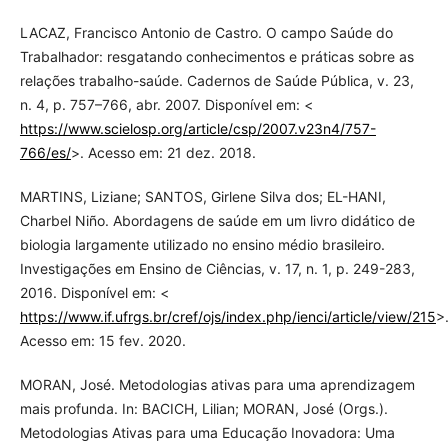
LACAZ, Francisco Antonio de Castro. O campo Saúde do
Trabalhador: resgatando conhecimentos e práticas sobre as
relações trabalho-saúde. Cadernos de Saúde Pública, v. 23,
n. 4, p. 757–766, abr. 2007. Disponível em: <
https://www.scielosp.org/article/csp/2007.v23n4/757-
766/es/
>. Acesso em: 21 dez. 2018.
MARTINS, Liziane; SANTOS, Girlene Silva dos; EL-HANI,
Charbel Niño. Abordagens de saúde em um livro didático de
biologia largamente utilizado no ensino médio brasileiro.
Investigações em Ensino de Ciências, v. 17, n. 1, p. 249-283,
2016. Disponível em: <
https://www.if.ufrgs.br/cref/ojs/index.php/ienci/article/view/215
>
Acesso em: 15 fev. 2020.
MORAN, José. Metodologias ativas para uma aprendizagem
mais profunda. In: BACICH, Lilian; MORAN, José (Orgs.).
Metodologias Ativas para uma Educação Inovadora: Uma