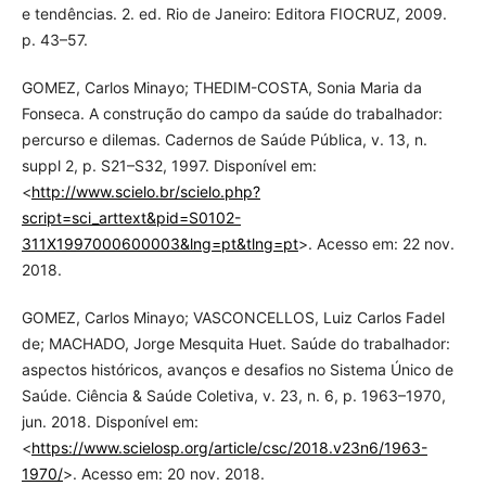
e tendências. 2. ed. Rio de Janeiro: Editora FIOCRUZ, 2009.
p. 43–57.
GOMEZ, Carlos Minayo; THEDIM-COSTA, Sonia Maria da
Fonseca. A construção do campo da saúde do trabalhador:
percurso e dilemas. Cadernos de Saúde Pública, v. 13, n.
suppl 2, p. S21–S32, 1997. Disponível em:
<
http://www.scielo.br/scielo.php?
script=sci_arttext&pid=S0102-
311X1997000600003&lng=pt&tlng=pt
>. Acesso em: 22 nov.
2018.
GOMEZ, Carlos Minayo; VASCONCELLOS, Luiz Carlos Fadel
de; MACHADO, Jorge Mesquita Huet. Saúde do trabalhador:
aspectos históricos, avanços e desafios no Sistema Único de
Saúde. Ciência & Saúde Coletiva, v. 23, n. 6, p. 1963–1970,
jun. 2018. Disponível em:
<
https://www.scielosp.org/article/csc/2018.v23n6/1963-
1970/
>. Acesso em: 20 nov. 2018.