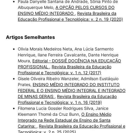
Paula Danyelle Santana de Andrade, Sônia Pinto de
Albuquerque Melo,
A OPÇÃO PELOS CURSOS DO
ENSINO MÉDIO INTEGRADO
,
Revista Brasileira da
Educação Profissional e Tecnológica: v. 2 n. 19 (2020)
Artigos Semelhantes
Olivia Morais Medeiros Neta, Ana Lúcia Sarmento
Henrique, Ilane Ferreira Cavalcante, Dante Henrique
Moura,
Editorial - DOSSIÊ DOCÊNCIA NA EDUCAÇÃO
PROFISSIONAL
,
Revista Brasileira da Educação
Profissional e Tecnológica: v. 1 n. 12 (2017)
Gisele Oliveira Ribeiro Wanzeler, Admilson Eustáquio
Prates,
ENSINO MÉDIO INTEGRADO DO INSTITUTO
FEDERAL E O ENSINO MÉDIO INTEGRAL E INTEGRADO
DE MINAS GERAIS
,
Revista Brasileira da Educação
Profissional e Tecnológica: v. 1 n. 16 (2019)
Filomena Lucia Gossler Rodrigues Silva, Janice
Kleemann Thomé da Cruz Bunn,
O Ensino Médio
Integrado na Rede Estadual de Ensino de Santa
Catarina:
,
Revista Brasileira da Educação Profissional e
Tecnológica: v. 2 n. 25 (2025)