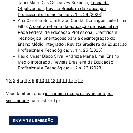
Tânia Mara Dias Gonçalves Brizueña,
Teoria da
Objetivação:
,
Revista Brasileira da Educação
Profissional e Tecnológica: v. 1 n. 26 (2026)
Ana Carolina Bordini Brabo Caridá, Domingos Leite Lima
Filho,
A contrarreforma da educação profissional na
Rede Federal de Educação Profissional, Científica e
Tecnológica: orientações para a desintegração do
Ensino Médio Integrado
,
Revista Brasileira da Educação
Profissional e Tecnológica: v. 1 n. 25 (2025)
Paulo César Bispo Silva, Andreza Maria Lima,
Ensino
Médio Integrado
,
Revista Brasileira da Educação
Profissional e Tecnológica: v. 2 n. 23 (2023)
1
2
3
4
5
6
7
8
9
10
11
12
13
14
15
>
>>
Você também pode
iniciar uma pesquisa avançada por
similaridade
para este artigo.
ENVIAR SUBMISSÃO