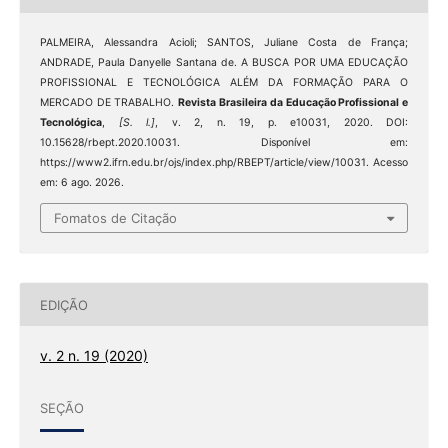
PALMEIRA, Alessandra Acioli; SANTOS, Juliane Costa de França;
ANDRADE, Paula Danyelle Santana de. A BUSCA POR UMA EDUCAÇÃO
PROFISSIONAL E TECNOLÓGICA ALÉM DA FORMAÇÃO PARA O
MERCADO DE TRABALHO.
Revista Brasileira da Educação Profissional e
Tecnológica
,
[S. l.]
, v. 2, n. 19, p. e10031, 2020. DOI:
10.15628/rbept.2020.10031. Disponível em:
https://www2.ifrn.edu.br/ojs/index.php/RBEPT/article/view/10031. Acesso
em: 6 ago. 2026.
Fomatos de Citação
EDIÇÃO
v. 2 n. 19 (2020)
SEÇÃO