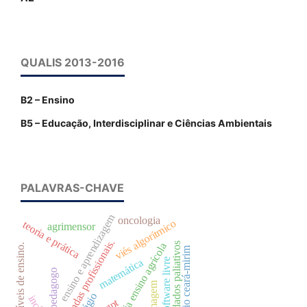
QUALIS 2013-2016
B2 – Ensino
B5 – Educação, Interdisciplinar e Ciências Ambientais
PALAVRAS-CHAVE
ensino e aprendizagem
oncologia
viés algorítmico
teoria e prática
agrimensor
demandas profissionais.
cuidados paliativos
história ensino agrícola
níveis de ensino.
rio ceará-mirim
software livre
matemática
pedagogo
enfermagem
plágio