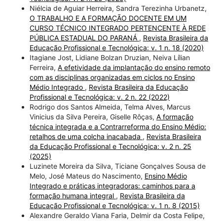
Niélcia de Aguiar Herreira, Sandra Terezinha Urbanetz,
O TRABALHO E A FORMAÇÃO DOCENTE EM UM
CURSO TÉCNICO INTEGRADO PERTENCENTE À REDE
PÚBLICA ESTADUAL DO PARANÁ
,
Revista Brasileira da
Educação Profissional e Tecnológica: v. 1 n. 18 (2020)
Itagiane Jost, Lidiane Bolzan Druzian, Neiva Lílian
Ferreira,
A efetividade da implantação do ensino remoto
com as disciplinas organizadas em ciclos no Ensino
Médio Integrado
,
Revista Brasileira da Educação
Profissional e Tecnológica: v. 2 n. 22 (2022)
Rodrigo dos Santos Almeida, Telma Alves, Marcus
Vinicius da Silva Pereira, Giselle Rôças,
A formação
técnica integrada e a Contrarreforma do Ensino Médio:
retalhos de uma colcha inacabada
,
Revista Brasileira
da Educação Profissional e Tecnológica: v. 2 n. 25
(2025)
Luzinete Moreira da Silva, Ticiane Gonçalves Sousa de
Melo, José Mateus do Nascimento,
Ensino Médio
Integrado e práticas integradoras: caminhos para a
formação humana integral
,
Revista Brasileira da
Educação Profissional e Tecnológica: v. 1 n. 8 (2015)
Alexandre Geraldo Viana Faria, Delmir da Costa Felipe,