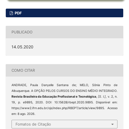
PDF
PUBLICADO
14.05.2020
COMO CITAR
ANDRADE, Paula Danyelle Santana de; MELO, Sônia Pinto de
Albuquerque. A OPÇÃO PELOS CURSOS DO ENSINO MÉDIO INTEGRADO.
Revista Brasileira da Educação Profissional e Tecnológica
,
[S. l.]
, v. 2, n.
19, p. e9895, 2020. DOI: 10.15628/rbept.2020.9895. Disponível em:
https://www2.ifrn.edu.br/ojs/index.php/RBEPT/article/view/9895. Acesso
em: 8 ago. 2026.
Fomatos de Citação