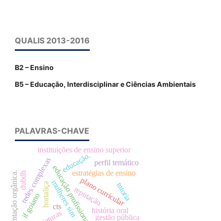
QUALIS 2013-2016
B2 – Ensino
B5 – Educação, Interdisciplinar e Ciências Ambientais
PALAVRAS-CHAVE
instituições de ensino superior
educação.
redes complexas
perfil temático
educação profissional
estratégias de ensino
alimentação orgânica.
dubdh
plano curricular
mulheres sim
tutoria
hortaliça
reputação
if goiano
cts
história oral
gestão pública