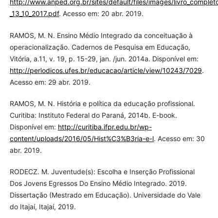
http://www.anped.org.br/sites/default/files/images/livro_comple
_13_10_2017.pdf
. Acesso em: 20 abr. 2019.
RAMOS, M. N. Ensino Médio Integrado da conceituação à
operacionalização. Cadernos de Pesquisa em Educação,
Vitória, a.11, v. 19, p. 15-29, jan. /jun. 2014a. Disponível em:
http://periodicos.ufes.br/educacao/article/view/10243/7029
.
Acesso em: 29 abr. 2019.
RAMOS, M. N. História e política da educação profissional.
Curitiba: Instituto Federal do Paraná, 2014b. E-book.
Disponível em:
http://curitiba.ifpr.edu.br/wp-
content/uploads/2016/05/Hist%C3%B3ria-e-l
. Acesso em: 30
abr. 2019.
RODECZ. M. Juventude(s): Escolha e Inserção Profissional
Dos Jovens Egressos Do Ensino Médio Integrado. 2019.
Dissertação (Mestrado em Educação). Universidade do Vale
do Itajaí, Itajaí, 2019.