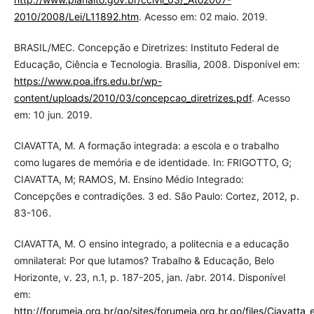
2010/2008/Lei/L11892.htm
. Acesso em: 02 maio. 2019.
BRASIL/MEC. Concepção e Diretrizes: Instituto Federal de
Educação, Ciência e Tecnologia. Brasília, 2008. Disponível em:
https://www.poa.ifrs.edu.br/wp-
content/uploads/2010/03/concepcao_diretrizes.pdf
. Acesso
em: 10 jun. 2019.
CIAVATTA, M. A formação integrada: a escola e o trabalho
como lugares de memória e de identidade. In: FRIGOTTO, G;
CIAVATTA, M; RAMOS, M. Ensino Médio Integrado:
Concepções e contradições. 3 ed. São Paulo: Cortez, 2012, p.
83-106.
CIAVATTA, M. O ensino integrado, a politecnia e a educação
omnilateral: Por que lutamos? Trabalho & Educação, Belo
Horizonte, v. 23, n.1, p. 187-205, jan. /abr. 2014. Disponível
em:
http://forumeja.org.br/go/sites/forumeja.org.br.go/files/Ciavatta