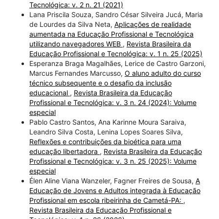
Tecnológica: v. 2 n. 21 (2021)
Lana Priscila Souza, Sandro César Silveira Jucá, Maria
de Lourdes da Silva Neta,
Aplicações de realidade
aumentada na Educação Profissional e Tecnológica
utilizando navegadores WEB
,
Revista Brasileira da
Educação Profissional e Tecnológica: v. 1 n. 25 (2025)
Esperanza Braga Magalhães, Lerice de Castro Garzoni,
Marcus Fernandes Marcusso,
O aluno adulto do curso
técnico subsequente e o desafio da inclusão
educacional
,
Revista Brasileira da Educação
Profissional e Tecnológica: v. 3 n. 24 (2024): Volume
especial
Pablo Castro Santos, Ana Karinne Moura Saraiva,
Leandro Silva Costa, Lenina Lopes Soares Silva,
Reflexões e contribuições da bioética para uma
educação libertadora
,
Revista Brasileira da Educação
Profissional e Tecnológica: v. 3 n. 25 (2025): Volume
especial
Élen Aline Viana Wanzeler, Fagner Freires de Sousa,
A
Educação de Jovens e Adultos integrada à Educação
Profissional em escola ribeirinha de Cametá-PA:
,
Revista Brasileira da Educação Profissional e