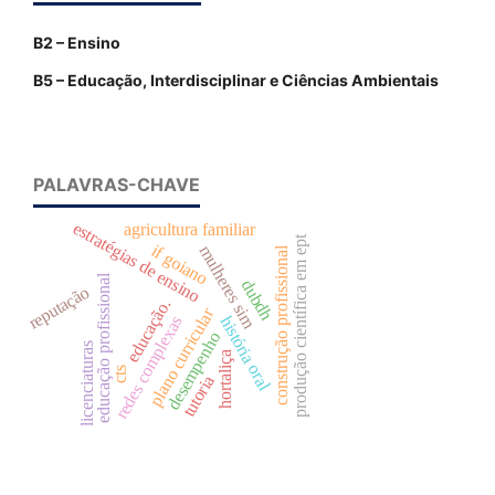
B2 – Ensino
B5 – Educação, Interdisciplinar e Ciências Ambientais
PALAVRAS-CHAVE
estratégias de ensino
agricultura familiar
produção científica em ept
if goiano
mulheres sim
construção profissional
educação profissional
dubdh
reputação
educação.
plano curricular
história oral
redes complexas
desempenho
licenciaturas
hortaliça
cts
tutoria