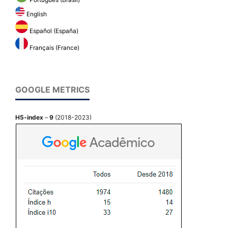
Português (Brasil)
English
Español (España)
Français (France)
GOOGLE METRICS
H5-index
–
9
(2018-2023)