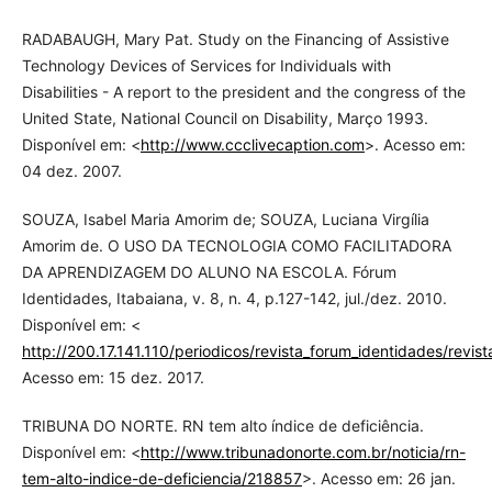
RADABAUGH, Mary Pat. Study on the Financing of Assistive
Technology Devices of Services for Individuals with
Disabilities - A report to the president and the congress of the
United State, National Council on Disability, Março 1993.
Disponível em: <
http://www.ccclivecaption.com
>. Acesso em:
04 dez. 2007.
SOUZA, Isabel Maria Amorim de; SOUZA, Luciana Virgília
Amorim de. O USO DA TECNOLOGIA COMO FACILITADORA
DA APRENDIZAGEM DO ALUNO NA ESCOLA. Fórum
Identidades, Itabaiana, v. 8, n. 4, p.127-142, jul./dez. 2010.
Disponível em: <
http://200.17.141.110/periodicos/revista_forum_identidades/rev
Acesso em: 15 dez. 2017.
TRIBUNA DO NORTE. RN tem alto índice de deficiência.
Disponível em: <
http://www.tribunadonorte.com.br/noticia/rn-
tem-alto-indice-de-deficiencia/218857
>. Acesso em: 26 jan.