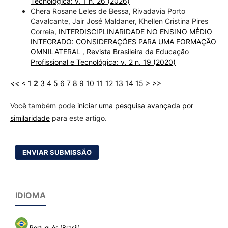
Tecnológica: v. 1 n. 26 (2026)
Chera Rosane Leles de Bessa, Rivadavia Porto
Cavalcante, Jair José Maldaner, Khellen Cristina Pires
Correia,
INTERDISCIPLINARIDADE NO ENSINO MÉDIO
INTEGRADO: CONSIDERAÇÕES PARA UMA FORMAÇÃO
OMNILATERAL
,
Revista Brasileira da Educação
Profissional e Tecnológica: v. 2 n. 19 (2020)
<<
<
1
2
3
4
5
6
7
8
9
10
11
12
13
14
15
>
>>
Você também pode
iniciar uma pesquisa avançada por
similaridade
para este artigo.
ENVIAR SUBMISSÃO
IDIOMA