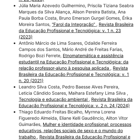
Júlia Maria Azevedo Guilhermino, Priscila Tiziana Seabra
Marques da Silva Aliança, Alison Pereira Batista, Ana
Paula Borba Costa, Bruno Emerson Gurgel Gomes, Érika
Moreira Santos,
“Farol da Integração”
,
Revista Brasileira
da Educação Profissional e Tecnológica: v. 1 n. 23
(2023)
Antônio Márcio de Lima Soares, Odailde Ferreira
Campos dos Santos, Mário André de Freitas Farias,
Rodrigo Bozi Ferrete,
Etnomatemática e assistência
estudantil na Educação Profissional e Tecnológica: da
relação professor-aluno à pesquisa aplicada
,
Revista
Brasileira da Educação Profissional e Tecnológica: v. 1
n. 20 (2021)
Leandro Silva Costa, Pedro Baesse Alves Pereira,
Leticia Cândido Soares, Maihara Estefany Lima Silva ,
Tecnologia e educação ambiental
,
Revista Brasileira da
Educação Profissional e Tecnológica: v. 2 n. 24 (2024)
Thiago Eduardo Freitas Bicalho, Myrnna Lorena
Figueredo Almeida, Eliane Kelli Gaudêncio, Ailton Vitor
Guimarães,
Mulher e identidade profissional: processos
educativos, relações sociais de sexo e o mundo do
trabalho
,
Revista Brasileira da Educação Profissional e