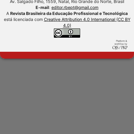
Av. Salgado Filho, 1559, Natal, Rio Grande do Norte, Brasil
E-mail
:
editor.rbept@gmail.com
A
Revista Brasileira da Educação Profissional e Tecnológica
está licenciada com
Creative Attribution 4.0 International (CC BY
4.0)