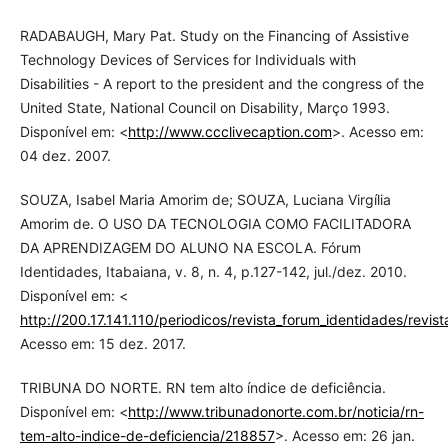
RADABAUGH, Mary Pat. Study on the Financing of Assistive
Technology Devices of Services for Individuals with
Disabilities - A report to the president and the congress of the
United State, National Council on Disability, Março 1993.
Disponível em: <
http://www.ccclivecaption.com
>. Acesso em:
04 dez. 2007.
SOUZA, Isabel Maria Amorim de; SOUZA, Luciana Virgília
Amorim de. O USO DA TECNOLOGIA COMO FACILITADORA
DA APRENDIZAGEM DO ALUNO NA ESCOLA. Fórum
Identidades, Itabaiana, v. 8, n. 4, p.127-142, jul./dez. 2010.
Disponível em: <
http://200.17.141.110/periodicos/revista_forum_identidades/rev
Acesso em: 15 dez. 2017.
TRIBUNA DO NORTE. RN tem alto índice de deficiência.
Disponível em: <
http://www.tribunadonorte.com.br/noticia/rn-
tem-alto-indice-de-deficiencia/218857
>. Acesso em: 26 jan.