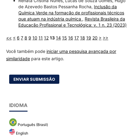
Renata Cristina Nunes, Lucas de Souza Gomes, Hugo
de Azevedo Bastos Pessanha Rocha,
Inclusão da
Química Verde na formação de profissionais técnicos
que atuam na indústria química
,
Revista Brasileira da
Educação Profissional e Tecnológica: v. 1 n. 23 (2023)
<<
<
6
7
8
9
10
11
12
13
14
15
16
17
18
19
20
>
>>
Você também pode
iniciar uma pesquisa avançada por
similaridade
para este artigo.
ENVIAR SUBMISSÃO
IDIOMA
Português (Brasil)
English