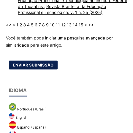
Educação Profissional e Tecnológica no Instituto Federal
do Tocantins
,
Revista Brasileira da Educação
Profissional e Tecnológica: v. 1 n. 25 (2025)
<<
<
1
2
3
4
5
6
7
8
9
10
11
12
13
14
15
>
>>
Você também pode
iniciar uma pesquisa avançada por
similaridade
para este artigo.
ENVIAR SUBMISSÃO
IDIOMA
Português (Brasil)
English
Español (España)