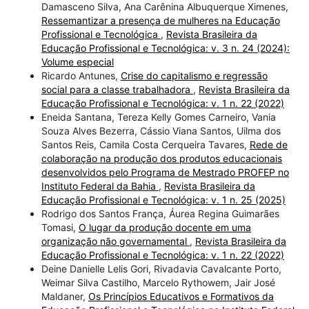
Damasceno Silva, Ana Carênina Albuquerque Ximenes,
Ressemantizar a presença de mulheres na Educação
Profissional e Tecnológica
,
Revista Brasileira da
Educação Profissional e Tecnológica: v. 3 n. 24 (2024):
Volume especial
Ricardo Antunes,
Crise do capitalismo e regressão
social para a classe trabalhadora
,
Revista Brasileira da
Educação Profissional e Tecnológica: v. 1 n. 22 (2022)
Eneida Santana, Tereza Kelly Gomes Carneiro, Vania
Souza Alves Bezerra, Cássio Viana Santos, Uilma dos
Santos Reis, Camila Costa Cerqueira Tavares,
Rede de
colaboração na produção dos produtos educacionais
desenvolvidos pelo Programa de Mestrado PROFEP no
Instituto Federal da Bahia
,
Revista Brasileira da
Educação Profissional e Tecnológica: v. 1 n. 25 (2025)
Rodrigo dos Santos França, Áurea Regina Guimarães
Tomasi,
O lugar da produção docente em uma
organização não governamental
,
Revista Brasileira da
Educação Profissional e Tecnológica: v. 1 n. 22 (2022)
Deine Danielle Lelis Gori, Rivadavia Cavalcante Porto,
Weimar Silva Castilho, Marcelo Rythowem, Jair José
Maldaner,
Os Princípios Educativos e Formativos da