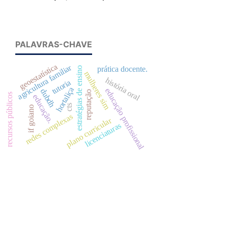
PALAVRAS-CHAVE
geoestatística
agricultura familiar
prática docente.
estratégias de ensino
mulheres sim
história oral
tutoria
hortaliça
educação profissional
dubdh
reputação
recursos públicos
educação.
cts
if goiano
redes complexas
plano curricular
licenciaturas