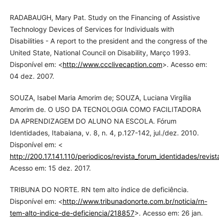
RADABAUGH, Mary Pat. Study on the Financing of Assistive
Technology Devices of Services for Individuals with
Disabilities - A report to the president and the congress of the
United State, National Council on Disability, Março 1993.
Disponível em: <
http://www.ccclivecaption.com
>. Acesso em:
04 dez. 2007.
SOUZA, Isabel Maria Amorim de; SOUZA, Luciana Virgília
Amorim de. O USO DA TECNOLOGIA COMO FACILITADORA
DA APRENDIZAGEM DO ALUNO NA ESCOLA. Fórum
Identidades, Itabaiana, v. 8, n. 4, p.127-142, jul./dez. 2010.
Disponível em: <
http://200.17.141.110/periodicos/revista_forum_identidades/rev
Acesso em: 15 dez. 2017.
TRIBUNA DO NORTE. RN tem alto índice de deficiência.
Disponível em: <
http://www.tribunadonorte.com.br/noticia/rn-
tem-alto-indice-de-deficiencia/218857
>. Acesso em: 26 jan.