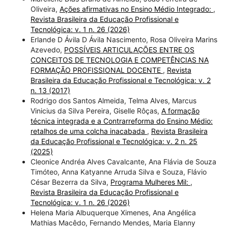
Oliveira,
Ações afirmativas no Ensino Médio Integrado:
,
Revista Brasileira da Educação Profissional e
Tecnológica: v. 1 n. 26 (2026)
Erlande D Ávila D Ávila Nascimento, Rosa Oliveira Marins
Azevedo,
POSSÍVEIS ARTICULAÇÕES ENTRE OS
CONCEITOS DE TECNOLOGIA E COMPETÊNCIAS NA
FORMAÇÃO PROFISSIONAL DOCENTE
,
Revista
Brasileira da Educação Profissional e Tecnológica: v. 2
n. 13 (2017)
Rodrigo dos Santos Almeida, Telma Alves, Marcus
Vinicius da Silva Pereira, Giselle Rôças,
A formação
técnica integrada e a Contrarreforma do Ensino Médio:
retalhos de uma colcha inacabada
,
Revista Brasileira
da Educação Profissional e Tecnológica: v. 2 n. 25
(2025)
Cleonice Andréa Alves Cavalcante, Ana Flávia de Souza
Timóteo, Anna Katyanne Arruda Silva e Souza, Flávio
César Bezerra da Silva,
Programa Mulheres Mil:
,
Revista Brasileira da Educação Profissional e
Tecnológica: v. 1 n. 26 (2026)
Helena Maria Albuquerque Ximenes, Ana Angélica
Mathias Macêdo, Fernando Mendes, Maria Elanny