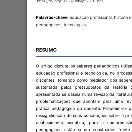
https://doi.org/10.15628/rbept.2014.3550
Palavras-chave:
educação profissional, história 
pedagógicos, tecnologias
RESUMO
O artigo discute os saberes pedagógicos utiliz
educação profissional e tecnológica, no proce
discentes, tomando como mediador dos saberes
sustentada pelos pressupostos da História 
apresentada se baseia numa revisão da literatu
problematizações que apontam para uma rev
prática pedagógica do docente. Propõem-se qu
ressignificação de suas concepções sobre o pr
conhecimento científico, para a compreen
pedagógicos estão sendo construídos frent