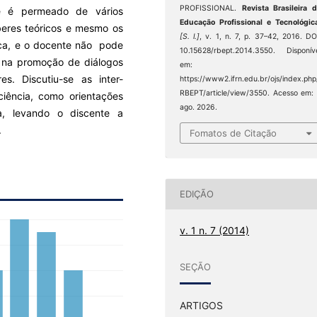
PROFISSIONAL.
Revista Brasileira 
e é permeado de vários
Educação Profissional e Tecnológic
beres teóricos e mesmo os
[S. l.]
, v. 1, n. 7, p. 37–42, 2016. DO
ca, e o docente não pode
10.15628/rbept.2014.3550. Disponív
a na promoção de diálogos
em:
es. Discutiu-se as inter-
https://www2.ifrn.edu.br/ojs/index.php
RBEPT/article/view/3550. Acesso em:
ciência, como orientações
ago. 2026.
ica, levando o discente a
.
Fomatos de Citação
EDIÇÃO
v. 1 n. 7 (2014)
SEÇÃO
ARTIGOS