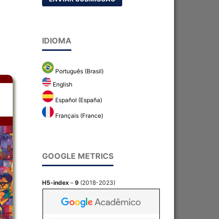
IDIOMA
Português (Brasil)
English
Español (España)
Français (France)
GOOGLE METRICS
H5-index
–
9
(2018-2023)