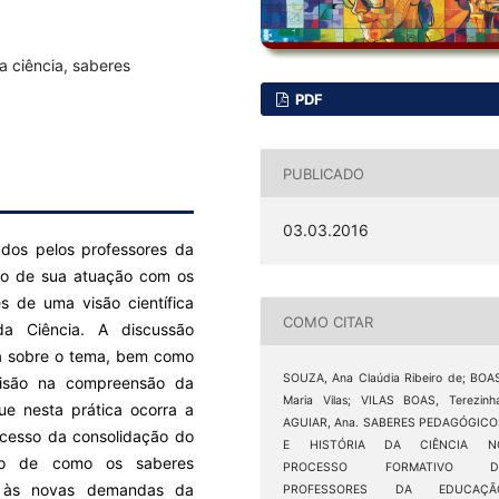
da ciência, saberes
PDF
PUBLICADO
03.03.2016
ados pelos professores da
sso de sua atuação com os
 de uma visão científica
COMO CITAR
da Ciência. A discussão
ra sobre o tema, bem como
SOUZA, Ana Claúdia Ribeiro de; BOA
isão na compreensão da
Maria Vilas; VILAS BOAS, Terezinh
e nesta prática ocorra a
AGUIAR, Ana. SABERES PEDAGÓGICO
ocesso da consolidação do
E HISTÓRIA DA CIÊNCIA N
são de como os saberes
PROCESSO FORMATIVO D
e às novas demandas da
PROFESSORES DA EDUCAÇÃ