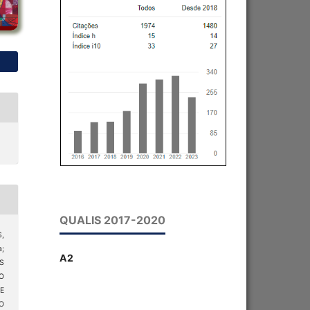
QUALIS 2017-2020
S,
a;
A2
S
O
E
O