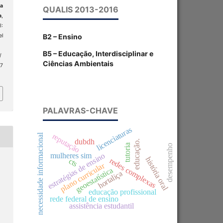
da
QUALIS 2013-2016
a
,
I:
B2 – Ensino
el
B5 – Educação, Interdisciplinar e
/
Ciências Ambientais
 7
PALAVRAS-CHAVE
licenciaturas
reputação
necessidade informacional
dubdh
educação.
tutoria
desempenho
estratégias de ensino
mulheres sim
história oral
redes complexas
cts
plano curricular
geoestatística
hortaliça
educação profissional
rede federal de ensino
assistência estudantil