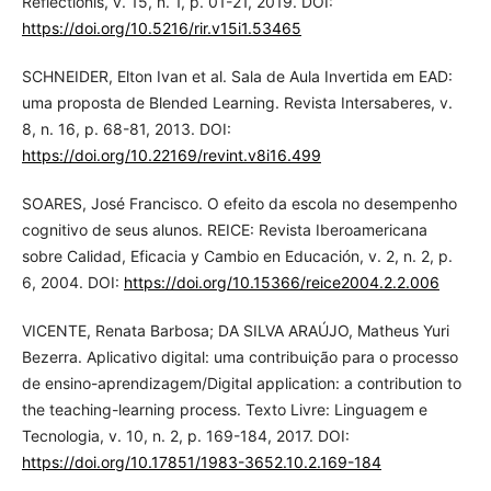
Reflectionis, v. 15, n. 1, p. 01-21, 2019. DOI:
https://doi.org/10.5216/rir.v15i1.53465
SCHNEIDER, Elton Ivan et al. Sala de Aula Invertida em EAD:
uma proposta de Blended Learning. Revista Intersaberes, v.
8, n. 16, p. 68-81, 2013. DOI:
https://doi.org/10.22169/revint.v8i16.499
SOARES, José Francisco. O efeito da escola no desempenho
cognitivo de seus alunos. REICE: Revista Iberoamericana
sobre Calidad, Eficacia y Cambio en Educación, v. 2, n. 2, p.
6, 2004. DOI:
https://doi.org/10.15366/reice2004.2.2.006
VICENTE, Renata Barbosa; DA SILVA ARAÚJO, Matheus Yuri
Bezerra. Aplicativo digital: uma contribuição para o processo
de ensino-aprendizagem/Digital application: a contribution to
the teaching-learning process. Texto Livre: Linguagem e
Tecnologia, v. 10, n. 2, p. 169-184, 2017. DOI:
https://doi.org/10.17851/1983-3652.10.2.169-184