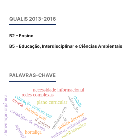
QUALIS 2013-2016
B2 – Ensino
B5 – Educação, Interdisciplinar e Ciências Ambientais
PALAVRAS-CHAVE
necessidade informacional
redes complexas
alimentação orgânica.
educação profissional
educação.
dubdh
tutoria
plano curricular
mulheres sim
história oral
estratégias de ensino
prática docente.
mulheres vulneráveis
cts
if goiano
perfil temático
reputação
hortaliça