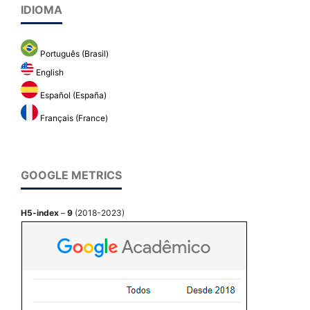
IDIOMA
Português (Brasil)
English
Español (España)
Français (France)
GOOGLE METRICS
H5-index
–
9
(2018-2023)