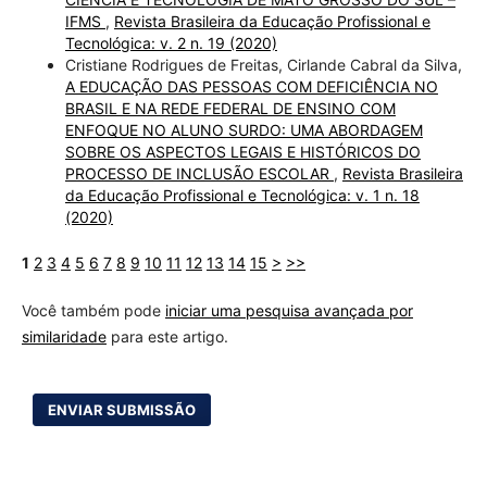
IFMS
,
Revista Brasileira da Educação Profissional e
Tecnológica: v. 2 n. 19 (2020)
Cristiane Rodrigues de Freitas, Cirlande Cabral da Silva,
A EDUCAÇÃO DAS PESSOAS COM DEFICIÊNCIA NO
BRASIL E NA REDE FEDERAL DE ENSINO COM
ENFOQUE NO ALUNO SURDO: UMA ABORDAGEM
SOBRE OS ASPECTOS LEGAIS E HISTÓRICOS DO
PROCESSO DE INCLUSÃO ESCOLAR
,
Revista Brasileira
da Educação Profissional e Tecnológica: v. 1 n. 18
(2020)
1
2
3
4
5
6
7
8
9
10
11
12
13
14
15
>
>>
Você também pode
iniciar uma pesquisa avançada por
similaridade
para este artigo.
ENVIAR SUBMISSÃO