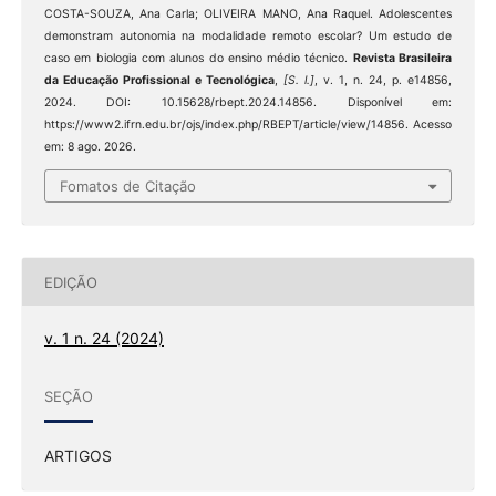
COSTA-SOUZA, Ana Carla; OLIVEIRA MANO, Ana Raquel. Adolescentes
demonstram autonomia na modalidade remoto escolar? Um estudo de
caso em biologia com alunos do ensino médio técnico.
Revista Brasileira
da Educação Profissional e Tecnológica
,
[S. l.]
, v. 1, n. 24, p. e14856,
2024. DOI: 10.15628/rbept.2024.14856. Disponível em:
https://www2.ifrn.edu.br/ojs/index.php/RBEPT/article/view/14856. Acesso
em: 8 ago. 2026.
Fomatos de Citação
EDIÇÃO
v. 1 n. 24 (2024)
SEÇÃO
ARTIGOS