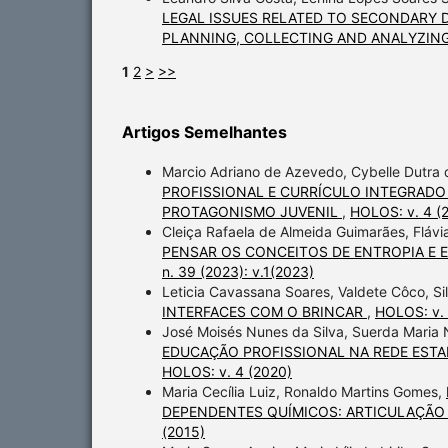
LEGAL ISSUES RELATED TO SECONDARY D
PLANNING, COLLECTING AND ANALYZING
1
2
>
>>
Artigos Semelhantes
Marcio Adriano de Azevedo, Cybelle Dutra
PROFISSIONAL E CURRÍCULO INTEGRADO
PROTAGONISMO JUVENIL
,
HOLOS: v. 4 (2
Cleiça Rafaela de Almeida Guimarães, Flávia
PENSAR OS CONCEITOS DE ENTROPIA E
n. 39 (2023): v.1(2023)
Leticia Cavassana Soares, Valdete Côco, Si
INTERFACES COM O BRINCAR
,
HOLOS: v. 
José Moisés Nunes da Silva, Suerda Maria
EDUCAÇÃO PROFISSIONAL NA REDE EST
HOLOS: v. 4 (2020)
Maria Cecília Luiz, Ronaldo Martins Gomes,
DEPENDENTES QUÍMICOS: ARTICULAÇÃO 
(2015)