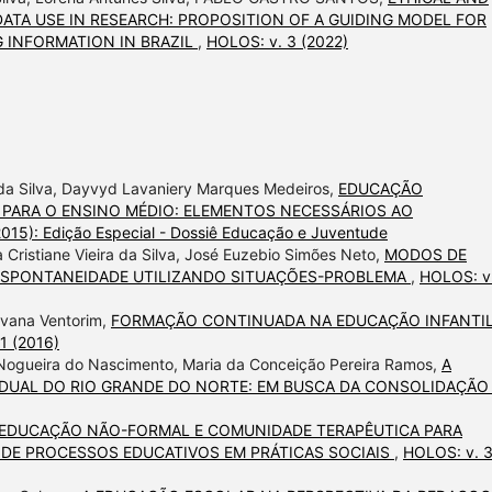
ATA USE IN RESEARCH: PROPOSITION OF A GUIDING MODEL FOR
 INFORMATION IN BRAZIL
,
HOLOS: v. 3 (2022)
 da Silva, Dayvyd Lavaniery Marques Medeiros,
EDUCAÇÃO
 PARA O ENSINO MÉDIO: ELEMENTOS NECESSÁRIOS AO
015): Edição Especial - Dossiê Educação e Juventude
 Cristiane Vieira da Silva, José Euzebio Simões Neto,
MODOS DE
 ESPONTANEIDADE UTILIZANDO SITUAÇÕES-PROBLEMA
,
HOLOS: v.
lvana Ventorim,
FORMAÇÃO CONTINUADA NA EDUCAÇÃO INFANTIL
1 (2016)
 Nogueira do Nascimento, Maria da Conceição Pereira Ramos,
A
ADUAL DO RIO GRANDE DO NORTE: EM BUSCA DA CONSOLIDAÇÃ
EDUCAÇÃO NÃO-FORMAL E COMUNIDADE TERAPÊUTICA PARA
DE PROCESSOS EDUCATIVOS EM PRÁTICAS SOCIAIS
,
HOLOS: v. 