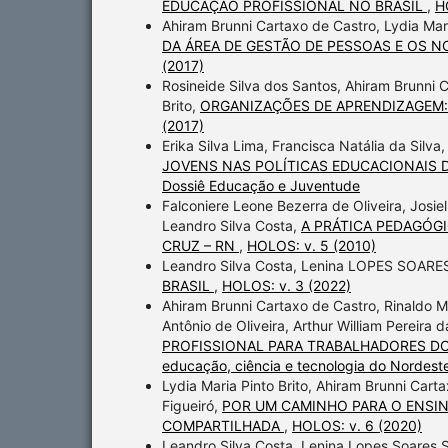
EDUCAÇÃO PROFISSIONAL NO BRASIL
,
H
Ahiram Brunni Cartaxo de Castro, Lydia Mar
DA ÁREA DE GESTÃO DE PESSOAS E OS 
(2017)
Rosineide Silva dos Santos, Ahiram Brunni C
Brito,
ORGANIZAÇÕES DE APRENDIZAGEM: dis
(2017)
Erika Silva Lima, Francisca Natália da Silva
JOVENS NAS POLÍTICAS EDUCACIONAIS D
Dossiê Educação e Juventude
Falconiere Leone Bezerra de Oliveira, Josiel
Leandro Silva Costa,
A PRÁTICA PEDAGÓGI
CRUZ – RN
,
HOLOS: v. 5 (2010)
Leandro Silva Costa, Lenina LOPES SOARE
BRASIL
,
HOLOS: v. 3 (2022)
Ahiram Brunni Cartaxo de Castro, Rinaldo M
Antônio de Oliveira, Arthur William Pereira 
PROFISSIONAL PARA TRABALHADORES DO CO
educação, ciência e tecnologia do Nordeste
Lydia Maria Pinto Brito, Ahiram Brunni Car
Figueiró,
POR UM CAMINHO PARA O ENSI
COMPARTILHADA
,
HOLOS: v. 6 (2020)
Leandro Silva Costa, Lenina Lopes Soares