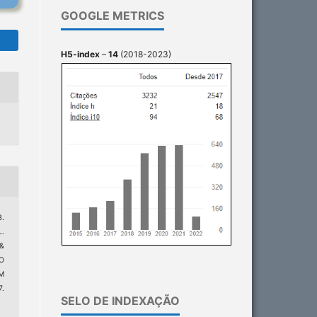
GOOGLE METRICS
H5-index
–
14
(2018-2023)
B.
L.
 &
ÃO
M
7.
SELO DE INDEXAÇÃO
9