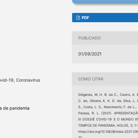
PDF
PUBLICADO
01/09/2021
COMO CITAR
vid-19, Coronavírus
Diógenes, M. H. B. da C., Castro, A. 
C. de, Oliveira, K. K. D. de, Silva, L. 
S., Costa, L. S., Nascimento, F. de L.,
s de pandemia
Pessoa, R. L. (2021). APRESENTAÇ
III DOSSIÊ COVID-19 E O MUNDO E
TEMPOS DE PANDEMIA.
HOLOS
,
3
, 1–
https://doi.org/10.15628/holos.2021.12
77