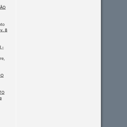
ÇÃO
nto
v. 8
 -
re,
NO
TO
e