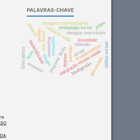
PALAVRAS-CHAVE
pólen
moagem semi-autógena
manejo
pedagogia social
radiação solar
prisões
energias renovávies
crm social
measuring
sensações
juventude
biofertilizante
mídias sociais
imersão
levantamentos
previsão
magnetic fields
brincadeira.
néctar
integração ensino-saúde
Ímãs
biogás
dejetos
apa-araripe
biodigestão
sensorial
na
ASO
 DA