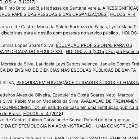
OLOS: v. 3 (2017)
ia Pinto Brito, Jedídja Hadassa de Santana Varela,
A RESSIGNIFICA
NOVOS PAPÉIS DAS PESSOAS E DAS ORGANIZAÇÕES
,
HOLOS: v. 4
artaxo de Castro, Maria da Salete Barboza de Farias, Lydia Maria Pi
ciplinas para a gestão com pessoas no serviço público
,
HOLOS: 
, Lenina Lopes Soares Silva,
EDUCAÇÃO PROFISSIONAL PARA OS
A 1ª DÉCADA DO SÉCULO XXI
,
HOLOS: v. 4 (2015): Edição Especial
 Moreira da Silva, Lauricéia Lays Santos Valença, Janielle Gomes Frei
CA DO ENSINO DE CIÊNCIAS NAS ESCOLAS PÚBLICAS DE SANTA
S SILVA,
PESQUISA EM EDUCAÇÃO E CUIDADOS ÉTICOS E LEGAIS 
edeiros Alves de Oliveira, Ezequiel da Costa Soares Neto, Marcos
da Silva, Pablo Marlon Medeiros da Silva,
AVALIAÇÃO DE TREINAMEN
NHECIMENTO: um estudo de caso em uma instituição pública d
 do Brasil
,
HOLOS: v. 4 (2018)
taxo de Castro, Juliana Carvalho de Sousa, Rafael de Albuquerque
NO DA EPISTEMOLOGIA NA ADMINISTRAÇÃO – UMA CONSTRUÇÃO
 Silva, Lorena Antunes Silva, PABLO CASTRO SANTOS,
ETHICAL AND