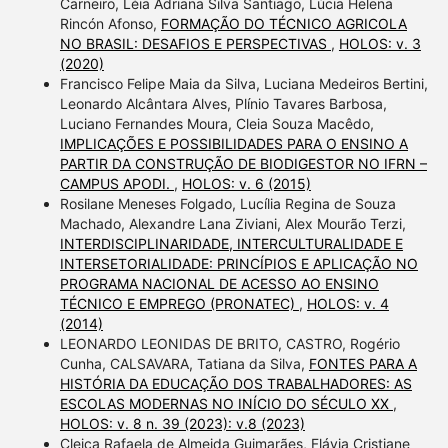
Carneiro, Léia Adriana Silva Santiago, Lúcia Helena
Rincón Afonso,
FORMAÇÃO DO TÉCNICO AGRICOLA
NO BRASIL: DESAFIOS E PERSPECTIVAS
,
HOLOS: v. 3
(2020)
Francisco Felipe Maia da Silva, Luciana Medeiros Bertini,
Leonardo Alcântara Alves, Plínio Tavares Barbosa,
Luciano Fernandes Moura, Cleia Souza Macêdo,
IMPLICAÇÕES E POSSIBILIDADES PARA O ENSINO A
PARTIR DA CONSTRUÇÃO DE BIODIGESTOR NO IFRN –
CAMPUS APODI.
,
HOLOS: v. 6 (2015)
Rosilane Meneses Folgado, Lucília Regina de Souza
Machado, Alexandre Lana Ziviani, Alex Mourão Terzi,
INTERDISCIPLINARIDADE, INTERCULTURALIDADE E
INTERSETORIALIDADE: PRINCÍPIOS E APLICAÇÃO NO
PROGRAMA NACIONAL DE ACESSO AO ENSINO
TÉCNICO E EMPREGO (PRONATEC)
,
HOLOS: v. 4
(2014)
LEONARDO LEONIDAS DE BRITO, CASTRO, Rogério
Cunha, CALSAVARA, Tatiana da Silva,
FONTES PARA A
HISTÓRIA DA EDUCAÇÃO DOS TRABALHADORES: AS
ESCOLAS MODERNAS NO INÍCIO DO SÉCULO XX
,
HOLOS: v. 8 n. 39 (2023): v.8 (2023)
Cleiça Rafaela de Almeida Guimarães, Flávia Cristiane