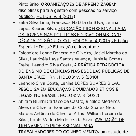
Pinto Brito,
ORGANIZAÇÕES DE APRENDIZAGEM:
disciplinas para a gestão com pessoas no serviço
público
,
HOLOS: v. 8 (2017)
Erika Silva Lima, Francisca Natália da Silva, Lenina
Lopes Soares Silva,
EDUCAÇÃO PROFISSIONAL PARA
OS JOVENS NAS POLÍTICAS EDUCACIONAIS DA 1ª
DÉCADA DO SÉCULO XXI
,
HOLOS: v. 4 (2015): Edição
Especial - Dossiê Educação e Juventude
Falconiere Leone Bezerra de Oliveira, Josiel Moreira da
Silva, Lauricéia Lays Santos Valença, Janielle Gomes
Freire, Leandro Silva Costa,
A PRÁTICA PEDAGÓGICA
DO ENSINO DE CIÊNCIAS NAS ESCOLAS PÚBLICAS DE
SANTA CRUZ – RN
,
HOLOS: v. 5 (2010)
Leandro Silva Costa, Lenina LOPES SOARES SILVA,
PESQUISA EM EDUCAÇÃO E CUIDADOS ÉTICOS E
LEGAIS NO BRASIL
,
HOLOS: v. 3 (2022)
Ahiram Brunni Cartaxo de Castro, Rinaldo Medeiros
Alves de Oliveira, Ezequiel da Costa Soares Neto,
Marcos Antônio de Oliveira, Arthur William Pereira da
Silva, Pablo Marlon Medeiros da Silva,
AVALIAÇÃO DE
TREINAMENTO PROFISSIONAL PARA
TRABALHADORES DO CONHECIMENTO: um estudo de