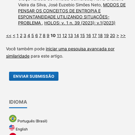
Vieira da Silva, José Euzebio Simões Neto,
MODOS DE
PENSAR OS CONCEITOS DE ENTROPIA E
ESPONTANEIDADE UTILIZANDO SITUAÇÕES-
PROBLEMA
,
HOLOS: v. 1 n. 39 (2023): v.1(2023)
<<
<
1
2
3
4
5
6
7
8
9
10
11
12
13
14
15
16
17
18
19
20
>
>>
Você também pode
iniciar uma pesquisa avançada por
similaridade
para este artigo.
ENVIAR SUBMISSÃO
IDIOMA
Português (Brasil)
English