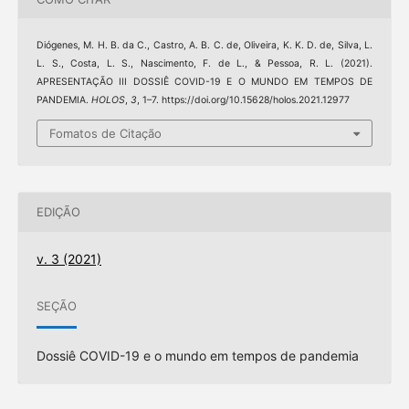
Diógenes, M. H. B. da C., Castro, A. B. C. de, Oliveira, K. K. D. de, Silva, L.
L. S., Costa, L. S., Nascimento, F. de L., & Pessoa, R. L. (2021).
APRESENTAÇÃO III DOSSIÊ COVID-19 E O MUNDO EM TEMPOS DE
PANDEMIA.
HOLOS
,
3
, 1–7. https://doi.org/10.15628/holos.2021.12977
Fomatos de Citação
EDIÇÃO
v. 3 (2021)
SEÇÃO
Dossiê COVID-19 e o mundo em tempos de pandemia