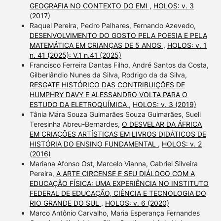
GEOGRAFIA NO CONTEXTO DO EMI
,
HOLOS: v. 3
(2017)
Raquel Pereira, Pedro Palhares, Fernando Azevedo,
DESENVOLVIMENTO DO GOSTO PELA POESIA E PELA
MATEMÁTICA EM CRIANÇAS DE 5 ANOS
,
HOLOS: v. 1
n. 41 (2025): V.1 n.41 (2025)
Francisco Ferreira Dantas Filho, André Santos da Costa,
Gilberlândio Nunes da Silva, Rodrigo da da Silva,
RESGATE HISTÓRICO DAS CONTRIBUIÇÕES DE
HUMPHRY DAVY E ALESSANDRO VOLTA PARA O
ESTUDO DA ELETROQUÍMICA
,
HOLOS: v. 3 (2019)
Tânia Mára Souza Guimarães Souza Guimarães, Sueli
Teresinha Abreu-Bernardes,
O DESVELAR DA ÁFRICA
EM CRIAÇÕES ARTÍSTICAS EM LIVROS DIDÁTICOS DE
HISTÓRIA DO ENSINO FUNDAMENTAL
,
HOLOS: v. 2
(2016)
Mariana Afonso Ost, Marcelo Vianna, Gabriel Silveira
Pereira,
A ARTE CIRCENSE E SEU DIÁLOGO COM A
EDUCAÇÃO FÍSICA: UMA EXPERIÊNCIA NO INSTITUTO
FEDERAL DE EDUCAÇÃO, CIÊNCIA E TECNOLOGIA DO
RIO GRANDE DO SUL
,
HOLOS: v. 6 (2020)
Marco Antônio Carvalho, Maria Esperança Fernandes