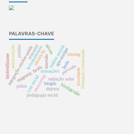
PALAVRAS-CHAVE
néctar
sensorial
mídias sociais
autocorreção
integração ensino-saúde
prisões
levantamentos
apa-araripe
electricity
formação continuada
mining
biofertilizante
imersão
Ímãs
previsão
magnetic fields
juventude
sensações
measuring
crm social
radiação solar
biogás
biodigestão
pólen
dejetos
pedagogia social