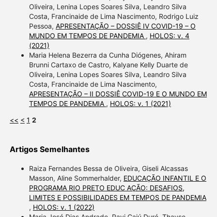
Oliveira, Lenina Lopes Soares Silva, Leandro Silva
Costa, Francinaide de Lima Nascimento, Rodrigo Luiz
Pessoa,
APRESENTAÇÃO – DOSSIÊ IV COVID-19 – O
MUNDO EM TEMPOS DE PANDEMIA
,
HOLOS: v. 4
(2021)
Maria Helena Bezerra da Cunha Diógenes, Ahiram
Brunni Cartaxo de Castro, Kalyane Kelly Duarte de
Oliveira, Lenina Lopes Soares Silva, Leandro Silva
Costa, Francinaide de Lima Nascimento,
APRESENTAÇÃO – II DOSSIÊ COVID-19 E O MUNDO EM
TEMPOS DE PANDEMIA
,
HOLOS: v. 1 (2021)
<<
<
1
2
Artigos Semelhantes
Raiza Fernandes Bessa de Oliveira, Giseli Alcassas
Masson, Aline Sommerhalder,
EDUCAÇÃO INFANTIL E O
PROGRAMA RIO PRETO EDUC AÇÃO: DESAFIOS,
LIMITES E POSSIBILIDADES EM TEMPOS DE PANDEMIA
,
HOLOS: v. 1 (2022)
Maria José Dias Andrade, Ravi Cajú Duré, Thayse