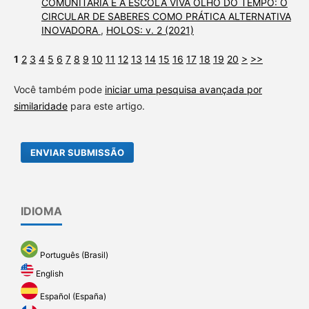
COMUNITÁRIA E A ESCOLA VIVA OLHO DO TEMPO: O
CIRCULAR DE SABERES COMO PRÁTICA ALTERNATIVA
INOVADORA
,
HOLOS: v. 2 (2021)
1
2
3
4
5
6
7
8
9
10
11
12
13
14
15
16
17
18
19
20
>
>>
Você também pode
iniciar uma pesquisa avançada por
similaridade
para este artigo.
ENVIAR SUBMISSÃO
IDIOMA
Português (Brasil)
English
Español (España)