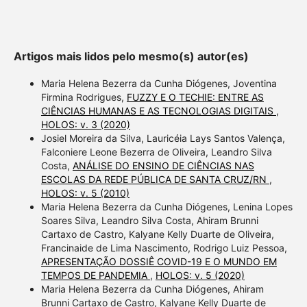
Artigos mais lidos pelo mesmo(s) autor(es)
Maria Helena Bezerra da Cunha Diógenes, Joventina
Firmina Rodrigues,
FUZZY E O TECHIE: ENTRE AS
CIÊNCIAS HUMANAS E AS TECNOLOGIAS DIGITAIS
,
HOLOS: v. 3 (2020)
Josiel Moreira da Silva, Lauricéia Lays Santos Valença,
Falconiere Leone Bezerra de Oliveira, Leandro Silva
Costa,
ANÁLISE DO ENSINO DE CIÊNCIAS NAS
ESCOLAS DA REDE PÚBLICA DE SANTA CRUZ/RN
,
HOLOS: v. 5 (2010)
Maria Helena Bezerra da Cunha Diógenes, Lenina Lopes
Soares Silva, Leandro Silva Costa, Ahiram Brunni
Cartaxo de Castro, Kalyane Kelly Duarte de Oliveira,
Francinaide de Lima Nascimento, Rodrigo Luiz Pessoa,
APRESENTAÇÃO DOSSIÊ COVID-19 E O MUNDO EM
TEMPOS DE PANDEMIA
,
HOLOS: v. 5 (2020)
Maria Helena Bezerra da Cunha Diógenes, Ahiram
Brunni Cartaxo de Castro, Kalyane Kelly Duarte de