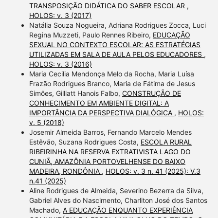
TRANSPOSIÇÃO DIDÁTICA DO SABER ESCOLAR
,
HOLOS: v. 3 (2017)
Natália Souza Nogueira, Adriana Rodrigues Zocca, Luci
Regina Muzzeti, Paulo Rennes Ribeiro,
EDUCAÇÃO
SEXUAL NO CONTEXTO ESCOLAR: AS ESTRATÉGIAS
UTILIZADAS EM SALA DE AULA PELOS EDUCADORES
,
HOLOS: v. 3 (2016)
Maria Cecilia Mendonça Melo da Rocha, Maria Luísa
Frazão Rodrigues Branco, Maria de Fátima de Jesus
Simões, Gilliatt Hanois Falbo,
CONSTRUÇÃO DE
CONHECIMENTO EM AMBIENTE DIGITAL: A
IMPORTÂNCIA DA PERSPECTIVA DIALÓGICA
,
HOLOS:
v. 5 (2018)
Josemir Almeida Barros, Fernando Marcelo Mendes
Estêvão, Suzana Rodrigues Costa,
ESCOLA RURAL
RIBEIRINHA NA RESERVA EXTRATIVISTA LAGO DO
CUNIÃ, AMAZÔNIA PORTOVELHENSE DO BAIXO
MADEIRA, RONDÔNIA
,
HOLOS: v. 3 n. 41 (2025): V.3
n.41 (2025)
Aline Rodrigues de Almeida, Severino Bezerra da Silva,
Gabriel Alves do Nascimento, Charliton José dos Santos
Machado,
A EDUCAÇÃO ENQUANTO EXPERIÊNCIA