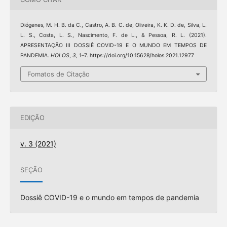
Diógenes, M. H. B. da C., Castro, A. B. C. de, Oliveira, K. K. D. de, Silva, L.
L. S., Costa, L. S., Nascimento, F. de L., & Pessoa, R. L. (2021).
APRESENTAÇÃO III DOSSIÊ COVID-19 E O MUNDO EM TEMPOS DE
PANDEMIA.
HOLOS
,
3
, 1–7. https://doi.org/10.15628/holos.2021.12977
Fomatos de Citação
EDIÇÃO
v. 3 (2021)
SEÇÃO
Dossiê COVID-19 e o mundo em tempos de pandemia