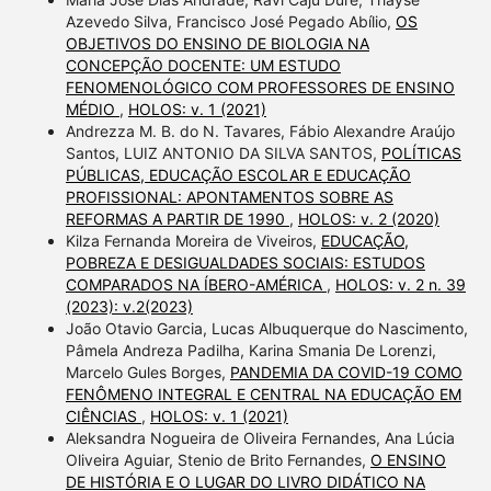
Azevedo Silva, Francisco José Pegado Abílio,
OS
OBJETIVOS DO ENSINO DE BIOLOGIA NA
CONCEPÇÃO DOCENTE: UM ESTUDO
FENOMENOLÓGICO COM PROFESSORES DE ENSINO
MÉDIO
,
HOLOS: v. 1 (2021)
Andrezza M. B. do N. Tavares, Fábio Alexandre Araújo
Santos, LUIZ ANTONIO DA SILVA SANTOS,
POLÍTICAS
PÚBLICAS, EDUCAÇÃO ESCOLAR E EDUCAÇÃO
PROFISSIONAL: APONTAMENTOS SOBRE AS
REFORMAS A PARTIR DE 1990
,
HOLOS: v. 2 (2020)
Kilza Fernanda Moreira de Viveiros,
EDUCAÇÃO,
POBREZA E DESIGUALDADES SOCIAIS: ESTUDOS
COMPARADOS NA ÍBERO-AMÉRICA
,
HOLOS: v. 2 n. 39
(2023): v.2(2023)
João Otavio Garcia, Lucas Albuquerque do Nascimento,
Pâmela Andreza Padilha, Karina Smania De Lorenzi,
Marcelo Gules Borges,
PANDEMIA DA COVID-19 COMO
FENÔMENO INTEGRAL E CENTRAL NA EDUCAÇÃO EM
CIÊNCIAS
,
HOLOS: v. 1 (2021)
Aleksandra Nogueira de Oliveira Fernandes, Ana Lúcia
Oliveira Aguiar, Stenio de Brito Fernandes,
O ENSINO
DE HISTÓRIA E O LUGAR DO LIVRO DIDÁTICO NA