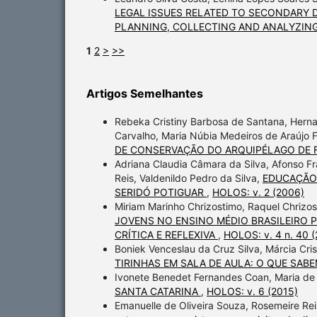
LEGAL ISSUES RELATED TO SECONDARY D
PLANNING, COLLECTING AND ANALYZING
1
2
>
>>
Artigos Semelhantes
Rebeka Cristiny Barbosa de Santana, Herna
Carvalho, Maria Núbia Medeiros de Araújo F
DE CONSERVAÇÃO DO ARQUIPÉLAGO DE
Adriana Claudia Câmara da Silva, Afonso F
Reis, Valdenildo Pedro da Silva,
EDUCAÇÃO 
SERIDÓ POTIGUAR
,
HOLOS: v. 2 (2006)
Miriam Marinho Chrizostimo, Raquel Chrizo
JOVENS NO ENSINO MÉDIO BRASILEIRO P
CRÍTICA E REFLEXIVA
,
HOLOS: v. 4 n. 40 (
Boniek Venceslau da Cruz Silva, Márcia Cristi
TIRINHAS EM SALA DE AULA: O QUE SAB
Ivonete Benedet Fernandes Coan, Maria de
SANTA CATARINA
,
HOLOS: v. 6 (2015)
Emanuelle de Oliveira Souza, Rosemeire Re