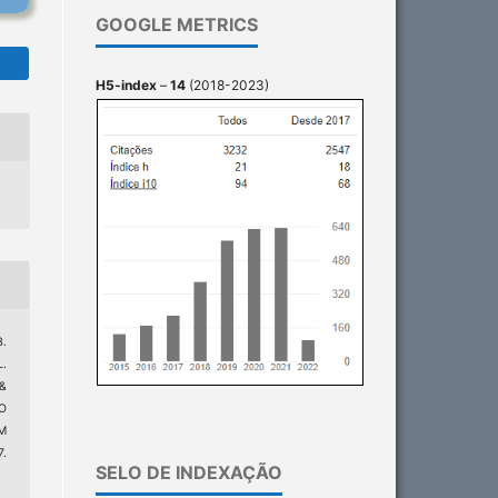
GOOGLE METRICS
H5-index
–
14
(2018-2023)
B.
L.
 &
ÃO
M
7.
SELO DE INDEXAÇÃO
9