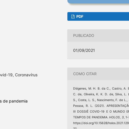
PDF
PUBLICADO
01/09/2021
COMO CITAR
vid-19, Coronavírus
Diógenes, M. H. B. da C., Castro, A. 
C. de, Oliveira, K. K. D. de, Silva, L. 
S., Costa, L. S., Nascimento, F. de L.,
s de pandemia
Pessoa, R. L. (2021). APRESENTAÇ
III DOSSIÊ COVID-19 E O MUNDO E
TEMPOS DE PANDEMIA.
HOLOS
,
3
, 1–
https://doi.org/10.15628/holos.2021.12
77