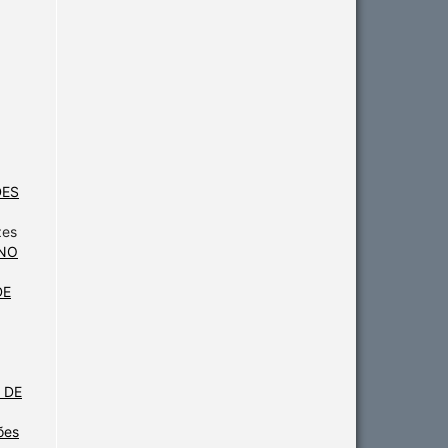
DES
zes
 NO
DE
 DE
ões