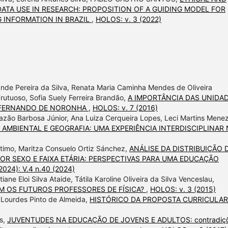
ATA USE IN RESEARCH: PROPOSITION OF A GUIDING MODEL FOR
 INFORMATION IN BRAZIL
,
HOLOS: v. 3 (2022)
nde Pereira da Silva, Renata Maria Caminha Mendes de Oliveira
rutuoso, Sofia Suely Ferreira Brandão,
A IMPORTÂNCIA DAS UNIDA
 FERNANDO DE NORONHA
,
HOLOS: v. 7 (2016)
razão Barbosa Júnior, Ana Luiza Cerqueira Lopes, Leci Martins Mene
AMBIENTAL E GEOGRAFIA: UMA EXPERIÊNCIA INTERDISCIPLINAR
stimo, Maritza Consuelo Ortiz Sánchez,
ANÁLISE DA DISTRIBUIÇÃO 
OR SEXO E FAIXA ETÁRIA: PERSPECTIVAS PARA UMA EDUCAÇÃO
2024): V.4 n.40 (2024)
ane Eloi Silva Ataide, Tátila Karoline Oliveira da Silva Venceslau,
EM OS FUTUROS PROFESSORES DE FÍSICA?
,
HOLOS: v. 3 (2015)
 Lourdes Pinto de Almeida,
HISTÓRICO DA PROPOSTA CURRICULAR
is,
JUVENTUDES NA EDUCAÇÃO DE JOVENS E ADULTOS: contradiç