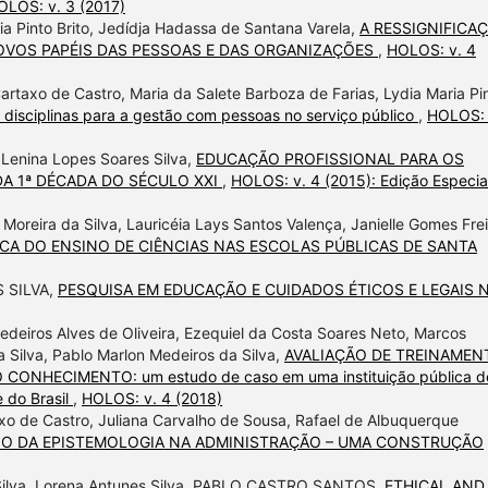
OLOS: v. 3 (2017)
ia Pinto Brito, Jedídja Hadassa de Santana Varela,
A RESSIGNIFICA
NOVOS PAPÉIS DAS PESSOAS E DAS ORGANIZAÇÕES
,
HOLOS: v. 4
artaxo de Castro, Maria da Salete Barboza de Farias, Lydia Maria Pi
ciplinas para a gestão com pessoas no serviço público
,
HOLOS: 
, Lenina Lopes Soares Silva,
EDUCAÇÃO PROFISSIONAL PARA OS
A 1ª DÉCADA DO SÉCULO XXI
,
HOLOS: v. 4 (2015): Edição Especial
 Moreira da Silva, Lauricéia Lays Santos Valença, Janielle Gomes Frei
CA DO ENSINO DE CIÊNCIAS NAS ESCOLAS PÚBLICAS DE SANTA
S SILVA,
PESQUISA EM EDUCAÇÃO E CUIDADOS ÉTICOS E LEGAIS 
edeiros Alves de Oliveira, Ezequiel da Costa Soares Neto, Marcos
da Silva, Pablo Marlon Medeiros da Silva,
AVALIAÇÃO DE TREINAMEN
NHECIMENTO: um estudo de caso em uma instituição pública d
 do Brasil
,
HOLOS: v. 4 (2018)
taxo de Castro, Juliana Carvalho de Sousa, Rafael de Albuquerque
NO DA EPISTEMOLOGIA NA ADMINISTRAÇÃO – UMA CONSTRUÇÃO
 Silva, Lorena Antunes Silva, PABLO CASTRO SANTOS,
ETHICAL AND