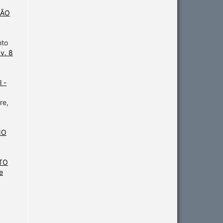
ÇÃO
nto
v. 8
 -
re,
NO
TO
e