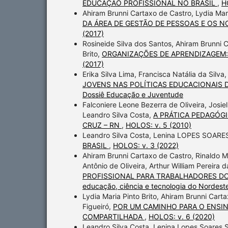
EDUCAÇÃO PROFISSIONAL NO BRASIL
,
H
Ahiram Brunni Cartaxo de Castro, Lydia Mar
DA ÁREA DE GESTÃO DE PESSOAS E OS 
(2017)
Rosineide Silva dos Santos, Ahiram Brunni C
Brito,
ORGANIZAÇÕES DE APRENDIZAGEM: dis
(2017)
Erika Silva Lima, Francisca Natália da Silva
JOVENS NAS POLÍTICAS EDUCACIONAIS D
Dossiê Educação e Juventude
Falconiere Leone Bezerra de Oliveira, Josiel
Leandro Silva Costa,
A PRÁTICA PEDAGÓGI
CRUZ – RN
,
HOLOS: v. 5 (2010)
Leandro Silva Costa, Lenina LOPES SOARE
BRASIL
,
HOLOS: v. 3 (2022)
Ahiram Brunni Cartaxo de Castro, Rinaldo M
Antônio de Oliveira, Arthur William Pereira 
PROFISSIONAL PARA TRABALHADORES DO CO
educação, ciência e tecnologia do Nordeste
Lydia Maria Pinto Brito, Ahiram Brunni Car
Figueiró,
POR UM CAMINHO PARA O ENSI
COMPARTILHADA
,
HOLOS: v. 6 (2020)
Leandro Silva Costa, Lenina Lopes Soares