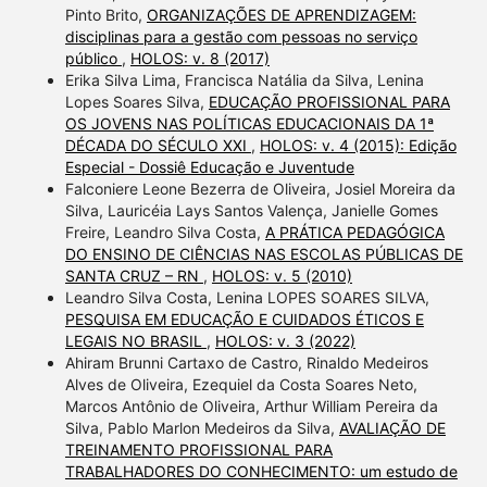
Pinto Brito,
ORGANIZAÇÕES DE APRENDIZAGEM:
disciplinas para a gestão com pessoas no serviço
público
,
HOLOS: v. 8 (2017)
Erika Silva Lima, Francisca Natália da Silva, Lenina
Lopes Soares Silva,
EDUCAÇÃO PROFISSIONAL PARA
OS JOVENS NAS POLÍTICAS EDUCACIONAIS DA 1ª
DÉCADA DO SÉCULO XXI
,
HOLOS: v. 4 (2015): Edição
Especial - Dossiê Educação e Juventude
Falconiere Leone Bezerra de Oliveira, Josiel Moreira da
Silva, Lauricéia Lays Santos Valença, Janielle Gomes
Freire, Leandro Silva Costa,
A PRÁTICA PEDAGÓGICA
DO ENSINO DE CIÊNCIAS NAS ESCOLAS PÚBLICAS DE
SANTA CRUZ – RN
,
HOLOS: v. 5 (2010)
Leandro Silva Costa, Lenina LOPES SOARES SILVA,
PESQUISA EM EDUCAÇÃO E CUIDADOS ÉTICOS E
LEGAIS NO BRASIL
,
HOLOS: v. 3 (2022)
Ahiram Brunni Cartaxo de Castro, Rinaldo Medeiros
Alves de Oliveira, Ezequiel da Costa Soares Neto,
Marcos Antônio de Oliveira, Arthur William Pereira da
Silva, Pablo Marlon Medeiros da Silva,
AVALIAÇÃO DE
TREINAMENTO PROFISSIONAL PARA
TRABALHADORES DO CONHECIMENTO: um estudo de