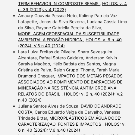
TERM BEHAVIOR IN COMPOSITE BEAMS
,
HOLOS: v. 4
n. 39 (2023): v.4 (2023)
Amaury Gouveia Pessoa Neto, Kalinny Patrícia Vaz
Lafayette, Jonas da Silva Bezerra, Luciana Cássia Lima
da Silva, Rayane Gabriella Pereira da Silva,
MODELAGEM GEOESPACIAL DA SUSCETIBILIDADE
AMBIENTAL À EROSÃO HÍDRICA
,
HOLOS: v. 6 n. 40
(2024): V.6 n.40 (2024)
Lara Luiza Freitas de Oliveira, Shara Sevesquim
Alcantara, Rafael Sotero Caldeira, Anderson Kelvin
Saraiva Macêdo, Hélio Batista dos Santos, Magna
Cristina de Paiva, Ralph Gruppi Thomé, Farah Maria
Drumond Chequer,
IMPACTO DOS METAIS PESADOS
ASSOCIADOS AO ROMPIMENTO DE BARRAGENS DE
MINERAÇÃO NA RESISTÊNCIA ANTIMICROBIANA:
RELATOS DO BRASIL
,
HOLOS: v. 2 n. 40 (2024): V.2
n.40 (2024)
Juliana Santos Alves de Souza, DAVID DE ANDRADE
COSTA, Carlos Eduardo Veiga de Carvalho, Vanessa
Trindade Bittar,
MICROPLÁSTICOS EM ÁGUA DOCE:
CARACTERIZAÇÃO, FONTES E IMPACTOS
,
HOLOS: v.
6 n. 40 (2024): V.6 n.40 (2024)