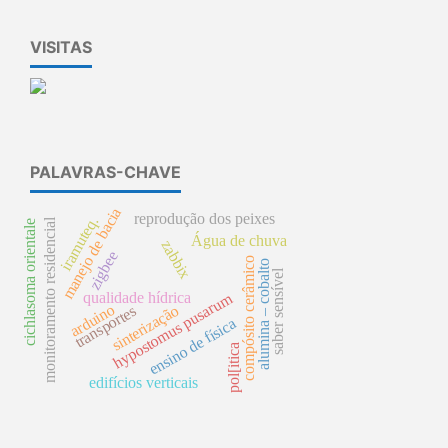
VISITAS
PALAVRAS-CHAVE
manejo de bacia
reprodução dos peixes
iramuteq.
monitoramento residencial
cichlasoma orientale
Água de chuva
zabbix
zigbee
compósito cerâmico
alumina – cobalto
saber sensível
hypostomus pusarum
qualidade hídrica
arduino
sinterização
transportes
ensino de física
pol[itica
edifícios verticais