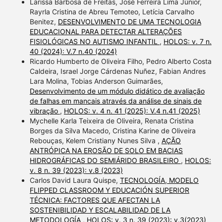
Larissa Barbosa de Freitas, José Ferreira Lima Júnior,
Rayrla Cristina de Abreu Temoteo, Letícia Carvalho
Benitez,
DESENVOLVIMENTO DE UMA TECNOLOGIA
EDUCACIONAL PARA DETECTAR ALTERAÇÕES
FISIOLÓGICAS NO AUTISMO INFANTIL
,
HOLOS: v. 7 n.
40 (2024): V.7 n.40 (2024)
Ricardo Humberto de Oliveira Filho, Pedro Alberto Costa
Caldeira, Israel Jorge Cárdenas Nuñez, Fabian Andres
Lara Molina, Tobias Anderson Guimarães,
Desenvolvimento de um módulo didático de avaliação
de falhas em mancais através da análise de sinais de
vibração
,
HOLOS: v. 4 n. 41 (2025): V.4 n.41 (2025)
Mychelle Karla Teixeira de Oliveira, Renata Cristina
Borges da Silva Macedo, Cristina Karine de Oliveira
Rebouças, Kelem Cristiany Nunes Silva ,
AÇÃO
ANTRÓPICA NA EROSÃO DE SOLO EM BACIAS
HIDROGRÁFICAS DO SEMIÁRIDO BRASILEIRO
,
HOLOS:
v. 8 n. 39 (2023): v.8 (2023)
Carlos David Laura Quispe,
TECNOLOGÍA, MODELO
FLIPPED CLASSROOM Y EDUCACIÓN SUPERIOR
TÉCNICA: FACTORES QUE AFECTAN LA
SOSTENIBILIDAD Y ESCALABILIDAD DE LA
METODOLOGÍA
,
HOLOS: v. 3 n. 39 (2023): v.3(2023)