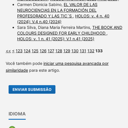
Carmen Dionicia Sabino,
EL VALOR DE LAS
NEUROCIENCIAS EN LA FORMACIÓN DEL
PROFESORADO Y LAS TIC´S
,
HOLOS: v. 4 n. 40
(2024): V.4 n.40 (2024)
Sara Silva, Diana Maria Ferreira Martins,
THE BOOK AND
COLOURS DESIGNED FOR EARLY CHILDHOOD
,
HOLOS: v. 1 n. 41 (2025): V.1 n.41 (2025)
<<
<
123
124
125
126
127
128
129
130
131
132
133
Você também pode
iniciar uma pesquisa avançada por
similaridade
para este artigo.
ENVIAR SUBMISSÃO
IDIOMA