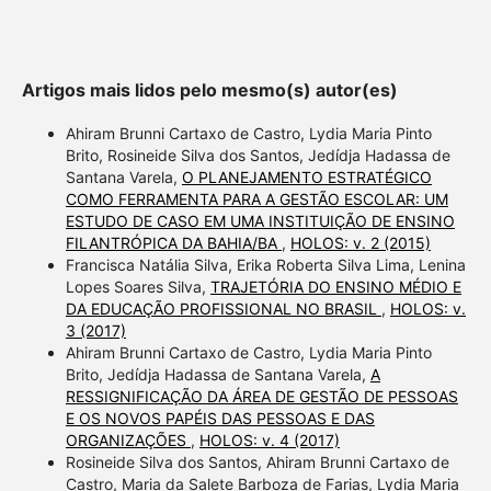
Artigos mais lidos pelo mesmo(s) autor(es)
Ahiram Brunni Cartaxo de Castro, Lydia Maria Pinto
Brito, Rosineide Silva dos Santos, Jedídja Hadassa de
Santana Varela,
O PLANEJAMENTO ESTRATÉGICO
COMO FERRAMENTA PARA A GESTÃO ESCOLAR: UM
ESTUDO DE CASO EM UMA INSTITUIÇÃO DE ENSINO
FILANTRÓPICA DA BAHIA/BA
,
HOLOS: v. 2 (2015)
Francisca Natália Silva, Erika Roberta Silva Lima, Lenina
Lopes Soares Silva,
TRAJETÓRIA DO ENSINO MÉDIO E
DA EDUCAÇÃO PROFISSIONAL NO BRASIL
,
HOLOS: v.
3 (2017)
Ahiram Brunni Cartaxo de Castro, Lydia Maria Pinto
Brito, Jedídja Hadassa de Santana Varela,
A
RESSIGNIFICAÇÃO DA ÁREA DE GESTÃO DE PESSOAS
E OS NOVOS PAPÉIS DAS PESSOAS E DAS
ORGANIZAÇÕES
,
HOLOS: v. 4 (2017)
Rosineide Silva dos Santos, Ahiram Brunni Cartaxo de
Castro, Maria da Salete Barboza de Farias, Lydia Maria