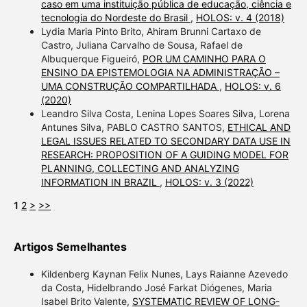
caso em uma instituição pública de educação, ciência e
tecnologia do Nordeste do Brasil
,
HOLOS: v. 4 (2018)
Lydia Maria Pinto Brito, Ahiram Brunni Cartaxo de
Castro, Juliana Carvalho de Sousa, Rafael de
Albuquerque Figueiró,
POR UM CAMINHO PARA O
ENSINO DA EPISTEMOLOGIA NA ADMINISTRAÇÃO –
UMA CONSTRUÇÃO COMPARTILHADA
,
HOLOS: v. 6
(2020)
Leandro Silva Costa, Lenina Lopes Soares Silva, Lorena
Antunes Silva, PABLO CASTRO SANTOS,
ETHICAL AND
LEGAL ISSUES RELATED TO SECONDARY DATA USE IN
RESEARCH: PROPOSITION OF A GUIDING MODEL FOR
PLANNING, COLLECTING AND ANALYZING
INFORMATION IN BRAZIL
,
HOLOS: v. 3 (2022)
1
2
>
>>
Artigos Semelhantes
Kildenberg Kaynan Felix Nunes, Lays Raianne Azevedo
da Costa, Hidelbrando José Farkat Diógenes, Maria
Isabel Brito Valente,
SYSTEMATIC REVIEW OF LONG-