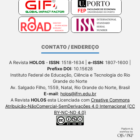
CONTATO / ENDEREÇO
A Revista
HOLOS
-
ISSN
: 1518-1634 |
e-ISSN
: 1807-1600 |
Prefixo DOI
: 10.15628
Instituto Federal de Educação, Ciência e Tecnologia do Rio
Grande do Norte
Av. Salgado Filho, 1559, Natal, Rio Grande do Norte, Brasil
E-mail
:
holos@ifrn.edu.br
A Revista
HOLOS
esta Licenciada com
Creative Commons
Atribuição-NãoComercial-SemDerivações 4.0 Internacional (CC
BY-NC-ND 4.0)