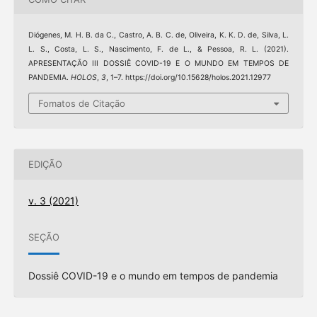
Diógenes, M. H. B. da C., Castro, A. B. C. de, Oliveira, K. K. D. de, Silva, L.
L. S., Costa, L. S., Nascimento, F. de L., & Pessoa, R. L. (2021).
APRESENTAÇÃO III DOSSIÊ COVID-19 E O MUNDO EM TEMPOS DE
PANDEMIA.
HOLOS
,
3
, 1–7. https://doi.org/10.15628/holos.2021.12977
Fomatos de Citação
EDIÇÃO
v. 3 (2021)
SEÇÃO
Dossiê COVID-19 e o mundo em tempos de pandemia