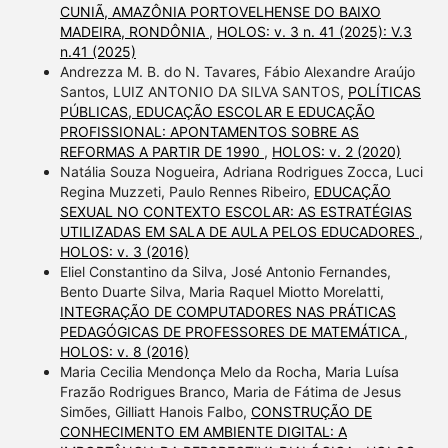
CUNIÃ, AMAZÔNIA PORTOVELHENSE DO BAIXO
MADEIRA, RONDÔNIA
,
HOLOS: v. 3 n. 41 (2025): V.3
n.41 (2025)
Andrezza M. B. do N. Tavares, Fábio Alexandre Araújo
Santos, LUIZ ANTONIO DA SILVA SANTOS,
POLÍTICAS
PÚBLICAS, EDUCAÇÃO ESCOLAR E EDUCAÇÃO
PROFISSIONAL: APONTAMENTOS SOBRE AS
REFORMAS A PARTIR DE 1990
,
HOLOS: v. 2 (2020)
Natália Souza Nogueira, Adriana Rodrigues Zocca, Luci
Regina Muzzeti, Paulo Rennes Ribeiro,
EDUCAÇÃO
SEXUAL NO CONTEXTO ESCOLAR: AS ESTRATÉGIAS
UTILIZADAS EM SALA DE AULA PELOS EDUCADORES
,
HOLOS: v. 3 (2016)
Eliel Constantino da Silva, José Antonio Fernandes,
Bento Duarte Silva, Maria Raquel Miotto Morelatti,
INTEGRAÇÃO DE COMPUTADORES NAS PRÁTICAS
PEDAGÓGICAS DE PROFESSORES DE MATEMÁTICA
,
HOLOS: v. 8 (2016)
Maria Cecilia Mendonça Melo da Rocha, Maria Luísa
Frazão Rodrigues Branco, Maria de Fátima de Jesus
Simões, Gilliatt Hanois Falbo,
CONSTRUÇÃO DE
CONHECIMENTO EM AMBIENTE DIGITAL: A