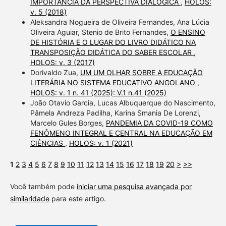
IMPORTÂNCIA DA PERSPECTIVA DIALÓGICA
,
HOLOS:
v. 5 (2018)
Aleksandra Nogueira de Oliveira Fernandes, Ana Lúcia
Oliveira Aguiar, Stenio de Brito Fernandes,
O ENSINO
DE HISTÓRIA E O LUGAR DO LIVRO DIDÁTICO NA
TRANSPOSIÇÃO DIDÁTICA DO SABER ESCOLAR
,
HOLOS: v. 3 (2017)
Dorivaldo Zua,
UM UM OLHAR SOBRE A EDUCAÇÃO
LITERÁRIA NO SISTEMA EDUCATIVO ANGOLANO
,
HOLOS: v. 1 n. 41 (2025): V.1 n.41 (2025)
João Otavio Garcia, Lucas Albuquerque do Nascimento,
Pâmela Andreza Padilha, Karina Smania De Lorenzi,
Marcelo Gules Borges,
PANDEMIA DA COVID-19 COMO
FENÔMENO INTEGRAL E CENTRAL NA EDUCAÇÃO EM
CIÊNCIAS
,
HOLOS: v. 1 (2021)
1
2
3
4
5
6
7
8
9
10
11
12
13
14
15
16
17
18
19
20
>
>>
Você também pode
iniciar uma pesquisa avançada por
similaridade
para este artigo.