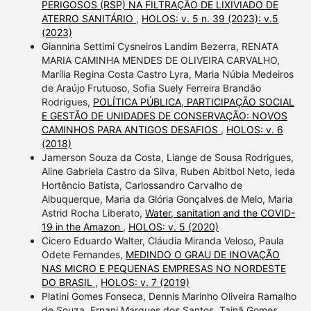
PERIGOSOS (RSP) NA FILTRAÇÃO DE LIXIVIADO DE
ATERRO SANITÁRIO
,
HOLOS: v. 5 n. 39 (2023): v.5
(2023)
Giannina Settimi Cysneiros Landim Bezerra, RENATA
MARIA CAMINHA MENDES DE OLIVEIRA CARVALHO,
Marília Regina Costa Castro Lyra, Maria Núbia Medeiros
de Araújo Frutuoso, Sofia Suely Ferreira Brandão
Rodrigues,
POLÍTICA PÚBLICA, PARTICIPAÇÃO SOCIAL
E GESTÃO DE UNIDADES DE CONSERVAÇÃO: NOVOS
CAMINHOS PARA ANTIGOS DESAFIOS
,
HOLOS: v. 6
(2018)
Jamerson Souza da Costa, Liange de Sousa Rodrigues,
Aline Gabriela Castro da Silva, Ruben Abitbol Neto, Ieda
Hortêncio Batista, Carlossandro Carvalho de
Albuquerque, Maria da Glória Gonçalves de Melo, Maria
Astrid Rocha Liberato,
Water, sanitation and the COVID-
19 in the Amazon
,
HOLOS: v. 5 (2020)
Cicero Eduardo Walter, Cláudia Miranda Veloso, Paula
Odete Fernandes,
MEDINDO O GRAU DE INOVAÇÃO
NAS MICRO E PEQUENAS EMPRESAS NO NORDESTE
DO BRASIL
,
HOLOS: v. 7 (2019)
Platini Gomes Fonseca, Dennis Marinho Oliveira Ramalho
de Souza, Ernani Marques dos Santos, Tainã Gomes