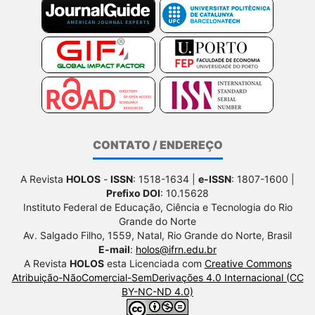
CONTATO / ENDEREÇO
A Revista
HOLOS
-
ISSN
: 1518-1634 |
e-ISSN
: 1807-1600 |
Prefixo DOI
: 10.15628
Instituto Federal de Educação, Ciência e Tecnologia do Rio
Grande do Norte
Av. Salgado Filho, 1559, Natal, Rio Grande do Norte, Brasil
E-mail
:
holos@ifrn.edu.br
A Revista
HOLOS
esta Licenciada com
Creative Commons
Atribuição-NãoComercial-SemDerivações 4.0 Internacional (CC
BY-NC-ND 4.0)