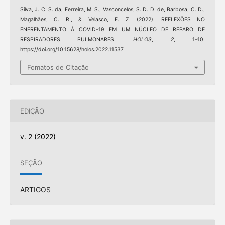
Silva, J. C. S. da, Ferreira, M. S., Vasconcelos, S. D. D. de, Barbosa, C. D.,
Magalhães, C. R., & Velasco, F. Z. (2022). REFLEXÕES NO
ENFRENTAMENTO À COVID-19 EM UM NÚCLEO DE REPARO DE
RESPIRADORES PULMONARES.
HOLOS
,
2
, 1–10.
https://doi.org/10.15628/holos.2022.11537
Fomatos de Citação
EDIÇÃO
v. 2 (2022)
SEÇÃO
ARTIGOS