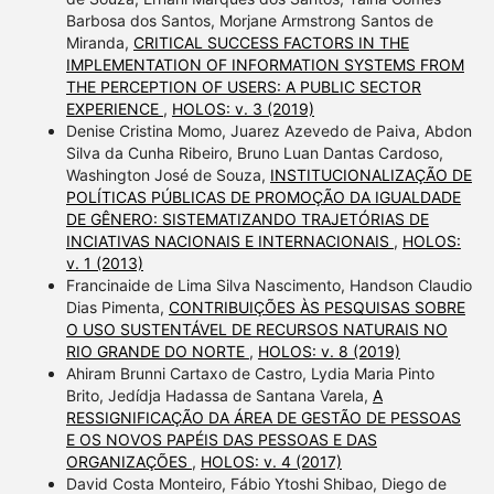
Barbosa dos Santos, Morjane Armstrong Santos de
Miranda,
CRITICAL SUCCESS FACTORS IN THE
IMPLEMENTATION OF INFORMATION SYSTEMS FROM
THE PERCEPTION OF USERS: A PUBLIC SECTOR
EXPERIENCE
,
HOLOS: v. 3 (2019)
Denise Cristina Momo, Juarez Azevedo de Paiva, Abdon
Silva da Cunha Ribeiro, Bruno Luan Dantas Cardoso,
Washington José de Souza,
INSTITUCIONALIZAÇÃO DE
POLÍTICAS PÚBLICAS DE PROMOÇÃO DA IGUALDADE
DE GÊNERO: SISTEMATIZANDO TRAJETÓRIAS DE
INCIATIVAS NACIONAIS E INTERNACIONAIS
,
HOLOS:
v. 1 (2013)
Francinaide de Lima Silva Nascimento, Handson Claudio
Dias Pimenta,
CONTRIBUIÇÕES ÀS PESQUISAS SOBRE
O USO SUSTENTÁVEL DE RECURSOS NATURAIS NO
RIO GRANDE DO NORTE
,
HOLOS: v. 8 (2019)
Ahiram Brunni Cartaxo de Castro, Lydia Maria Pinto
Brito, Jedídja Hadassa de Santana Varela,
A
RESSIGNIFICAÇÃO DA ÁREA DE GESTÃO DE PESSOAS
E OS NOVOS PAPÉIS DAS PESSOAS E DAS
ORGANIZAÇÕES
,
HOLOS: v. 4 (2017)
David Costa Monteiro, Fábio Ytoshi Shibao, Diego de