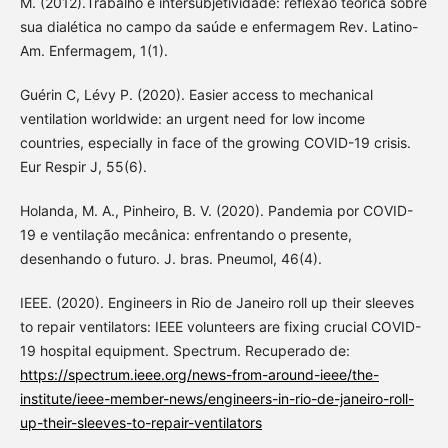
M. (2012).Trabalho e intersubjetividade: reflexão teórica sobre
sua dialética no campo da saúde e enfermagem Rev. Latino-
Am. Enfermagem, 1(1).
Guérin C, Lévy P. (2020). Easier access to mechanical
ventilation worldwide: an urgent need for low income
countries, especially in face of the growing COVID-19 crisis.
Eur Respir J, 55(6).
Holanda, M. A., Pinheiro, B. V. (2020). Pandemia por COVID-
19 e ventilação mecânica: enfrentando o presente,
desenhando o futuro. J. bras. Pneumol, 46(4).
IEEE. (2020). Engineers in Rio de Janeiro roll up their sleeves
to repair ventilators: IEEE volunteers are fixing crucial COVID-
19 hospital equipment. Spectrum. Recuperado de:
https://spectrum.ieee.org/news-from-around-ieee/the-
institute/ieee-member-news/engineers-in-rio-de-janeiro-roll-
up-their-sleeves-to-repair-ventilators