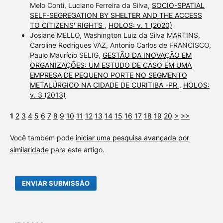
Melo Conti, Luciano Ferreira da Silva,
SOCIO-SPATIAL
SELF-SEGREGATION BY SHELTER AND THE ACCESS
TO CITIZENS' RIGHTS
,
HOLOS: v. 1 (2020)
Josiane MELLO, Washington Luiz da Silva MARTINS,
Caroline Rodrigues VAZ, Antonio Carlos de FRANCISCO,
Paulo Maurício SELIG,
GESTÃO DA INOVAÇÃO EM
ORGANIZAÇÕES: UM ESTUDO DE CASO EM UMA
EMPRESA DE PEQUENO PORTE NO SEGMENTO
METALÚRGICO NA CIDADE DE CURITIBA -PR
,
HOLOS:
v. 3 (2013)
1
2
3
4
5
6
7
8
9
10
11
12
13
14
15
16
17
18
19
20
>
>>
Você também pode
iniciar uma pesquisa avançada por
similaridade
para este artigo.
ENVIAR SUBMISSÃO