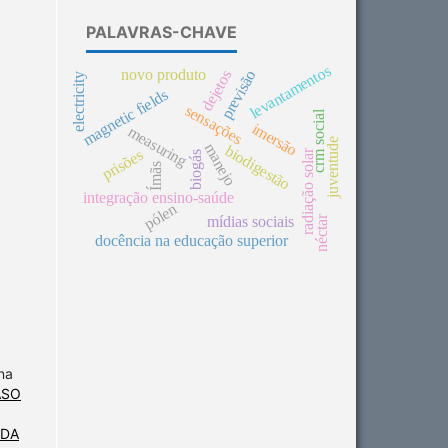
PALAVRAS-CHAVE
levantamentos
novo produto
dejetos
previsão
electricity
magnetic fields
sensações
crm social
imersão
measuring
juventude
manejo
biodigestão
prisões
radiação solar
biogás
Ímãs
integração ensino-saúde
pólen
mídias sociais
néctar
docência na educação superior
na
ASO
 DA