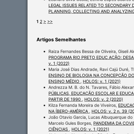
LEGAL ISSUES RELATED TO SECONDARY D
PLANNING, COLLECTING AND ANALYZING
1
2
>
>>
Artigos Semelhantes
Raiza Fernandes Bessa de Oliveira, Giseli 
PROGRAMA RIO PRETO EDUC AÇÃO: DESAF
v. 1 (2022)
Maria José Dias Andrade, Ravi Cajú Duré, 
ENSINO DE BIOLOGIA NA CONCEPÇÃO D
ENSINO MÉDIO
,
HOLOS: v. 1 (2021)
Andrezza M. B. do N. Tavares, Fábio Ale
PÚBLICAS, EDUCAÇÃO ESCOLAR E EDUC
PARTIR DE 1990
,
HOLOS: v. 2 (2020)
Kilza Fernanda Moreira de Viveiros,
EDUCAÇ
NA ÍBERO-AMÉRICA
,
HOLOS: v. 2 n. 39 (2
João Otavio Garcia, Lucas Albuquerque do 
Marcelo Gules Borges,
PANDEMIA DA COVI
CIÊNCIAS
,
HOLOS: v. 1 (2021)