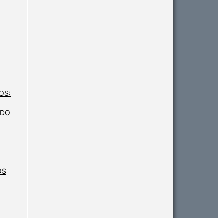
OS:
 DO
OS