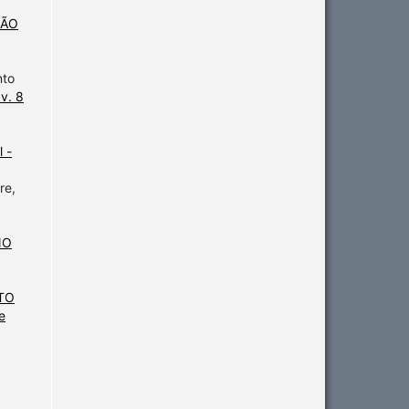
ÇÃO
nto
v. 8
 -
re,
NO
TO
e