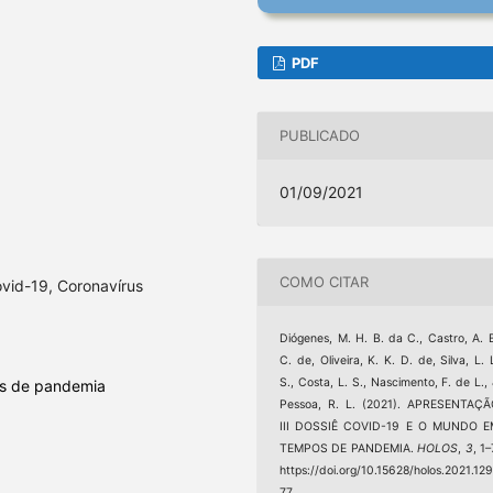
PDF
PUBLICADO
01/09/2021
COMO CITAR
vid-19, Coronavírus
Diógenes, M. H. B. da C., Castro, A. 
C. de, Oliveira, K. K. D. de, Silva, L. 
S., Costa, L. S., Nascimento, F. de L.,
s de pandemia
Pessoa, R. L. (2021). APRESENTAÇ
III DOSSIÊ COVID-19 E O MUNDO E
TEMPOS DE PANDEMIA.
HOLOS
,
3
, 1–
https://doi.org/10.15628/holos.2021.12
77