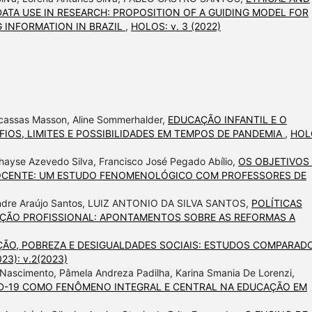
ATA USE IN RESEARCH: PROPOSITION OF A GUIDING MODEL FOR
 INFORMATION IN BRAZIL
,
HOLOS: v. 3 (2022)
Alcassas Masson, Aline Sommerhalder,
EDUCAÇÃO INFANTIL E O
IOS, LIMITES E POSSIBILIDADES EM TEMPOS DE PANDEMIA
,
HOL
Thayse Azevedo Silva, Francisco José Pegado Abílio,
OS OBJETIVOS
OCENTE: UM ESTUDO FENOMENOLÓGICO COM PROFESSORES DE
xandre Araújo Santos, LUIZ ANTONIO DA SILVA SANTOS,
POLÍTICAS
AÇÃO PROFISSIONAL: APONTAMENTOS SOBRE AS REFORMAS A
ÃO, POBREZA E DESIGUALDADES SOCIAIS: ESTUDOS COMPARAD
023): v.2(2023)
Nascimento, Pâmela Andreza Padilha, Karina Smania De Lorenzi,
D-19 COMO FENÔMENO INTEGRAL E CENTRAL NA EDUCAÇÃO EM