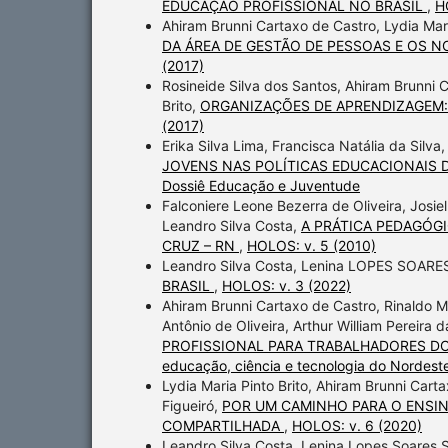
EDUCAÇÃO PROFISSIONAL NO BRASIL
,
H
Ahiram Brunni Cartaxo de Castro, Lydia Mar
DA ÁREA DE GESTÃO DE PESSOAS E OS 
(2017)
Rosineide Silva dos Santos, Ahiram Brunni C
Brito,
ORGANIZAÇÕES DE APRENDIZAGEM: dis
(2017)
Erika Silva Lima, Francisca Natália da Silva
JOVENS NAS POLÍTICAS EDUCACIONAIS D
Dossiê Educação e Juventude
Falconiere Leone Bezerra de Oliveira, Josiel
Leandro Silva Costa,
A PRÁTICA PEDAGÓGI
CRUZ – RN
,
HOLOS: v. 5 (2010)
Leandro Silva Costa, Lenina LOPES SOARE
BRASIL
,
HOLOS: v. 3 (2022)
Ahiram Brunni Cartaxo de Castro, Rinaldo M
Antônio de Oliveira, Arthur William Pereira 
PROFISSIONAL PARA TRABALHADORES DO CO
educação, ciência e tecnologia do Nordeste
Lydia Maria Pinto Brito, Ahiram Brunni Car
Figueiró,
POR UM CAMINHO PARA O ENSI
COMPARTILHADA
,
HOLOS: v. 6 (2020)
Leandro Silva Costa, Lenina Lopes Soares