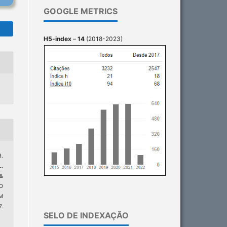
GOOGLE METRICS
H5-index
–
14
(2018-2023)
B.
L.
 &
ÃO
M
7.
SELO DE INDEXAÇÃO
9