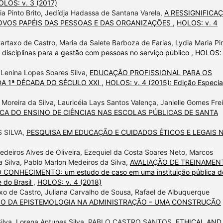
OLOS: v. 3 (2017)
ia Pinto Brito, Jedídja Hadassa de Santana Varela,
A RESSIGNIFICA
NOVOS PAPÉIS DAS PESSOAS E DAS ORGANIZAÇÕES
,
HOLOS: v. 4
artaxo de Castro, Maria da Salete Barboza de Farias, Lydia Maria Pi
ciplinas para a gestão com pessoas no serviço público
,
HOLOS: 
, Lenina Lopes Soares Silva,
EDUCAÇÃO PROFISSIONAL PARA OS
A 1ª DÉCADA DO SÉCULO XXI
,
HOLOS: v. 4 (2015): Edição Especial
 Moreira da Silva, Lauricéia Lays Santos Valença, Janielle Gomes Frei
CA DO ENSINO DE CIÊNCIAS NAS ESCOLAS PÚBLICAS DE SANTA
S SILVA,
PESQUISA EM EDUCAÇÃO E CUIDADOS ÉTICOS E LEGAIS 
edeiros Alves de Oliveira, Ezequiel da Costa Soares Neto, Marcos
da Silva, Pablo Marlon Medeiros da Silva,
AVALIAÇÃO DE TREINAMEN
NHECIMENTO: um estudo de caso em uma instituição pública d
 do Brasil
,
HOLOS: v. 4 (2018)
taxo de Castro, Juliana Carvalho de Sousa, Rafael de Albuquerque
NO DA EPISTEMOLOGIA NA ADMINISTRAÇÃO – UMA CONSTRUÇÃO
 Silva, Lorena Antunes Silva, PABLO CASTRO SANTOS,
ETHICAL AND