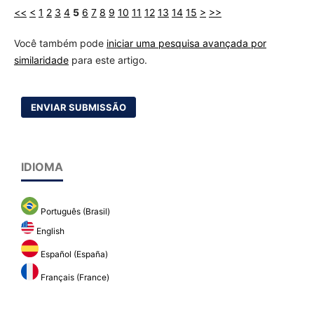
<<
<
1
2
3
4
5
6
7
8
9
10
11
12
13
14
15
>
>>
Você também pode
iniciar uma pesquisa avançada por
similaridade
para este artigo.
ENVIAR SUBMISSÃO
IDIOMA
Português (Brasil)
English
Español (España)
Français (France)