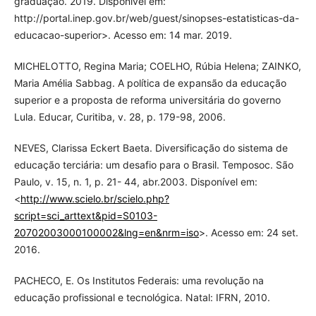
graduação. 2019. Disponível em:
http://portal.inep.gov.br/web/guest/sinopses-estatisticas-da-
educacao-superior>. Acesso em: 14 mar. 2019.
MICHELOTTO, Regina Maria; COELHO, Rúbia Helena; ZAINKO,
Maria Amélia Sabbag. A política de expansão da educação
superior e a proposta de reforma universitária do governo
Lula. Educar, Curitiba, v. 28, p. 179-98, 2006.
NEVES, Clarissa Eckert Baeta. Diversificação do sistema de
educação terciária: um desafio para o Brasil. Temposoc. São
Paulo, v. 15, n. 1, p. 21- 44, abr.2003. Disponível em:
<
http://www.scielo.br/scielo.php?
script=sci_arttext&pid=S0103-
20702003000100002&lng=en&nrm=iso
>. Acesso em: 24 set.
2016.
PACHECO, E. Os Institutos Federais: uma revolução na
educação profissional e tecnológica. Natal: IFRN, 2010.