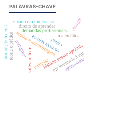
PALAVRAS-CHAVE
chatgpt
ensino em mineração
direito de aprender
instituição federal
demandas profissionais.
ensino e aprendizagem
teoria e prática
matemática
escolas técnicas
plágio
pedagogo
história ensino agrícola
software livre
eja integrada à ept
agrimensor
inclusão.