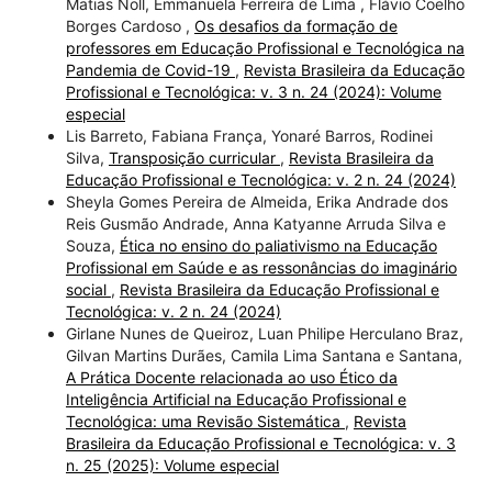
Matias Noll, Emmanuela Ferreira de Lima , Flávio Coelho
Borges Cardoso ,
Os desafios da formação de
professores em Educação Profissional e Tecnológica na
Pandemia de Covid-19
,
Revista Brasileira da Educação
Profissional e Tecnológica: v. 3 n. 24 (2024): Volume
especial
Lis Barreto, Fabiana França, Yonaré Barros, Rodinei
Silva,
Transposição curricular
,
Revista Brasileira da
Educação Profissional e Tecnológica: v. 2 n. 24 (2024)
Sheyla Gomes Pereira de Almeida, Erika Andrade dos
Reis Gusmão Andrade, Anna Katyanne Arruda Silva e
Souza,
Ética no ensino do paliativismo na Educação
Profissional em Saúde e as ressonâncias do imaginário
social
,
Revista Brasileira da Educação Profissional e
Tecnológica: v. 2 n. 24 (2024)
Girlane Nunes de Queiroz, Luan Philipe Herculano Braz,
Gilvan Martins Durães, Camila Lima Santana e Santana,
A Prática Docente relacionada ao uso Ético da
Inteligência Artificial na Educação Profissional e
Tecnológica: uma Revisão Sistemática
,
Revista
Brasileira da Educação Profissional e Tecnológica: v. 3
n. 25 (2025): Volume especial