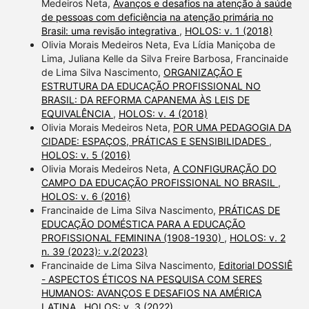
Medeiros Neta,
Avanços e desafios na atenção à saúde
de pessoas com deficiência na atenção primária no
Brasil: uma revisão integrativa
,
HOLOS: v. 1 (2018)
Olivia Morais Medeiros Neta, Eva Lídia Maniçoba de
Lima, Juliana Kelle da Silva Freire Barbosa, Francinaide
de Lima Silva Nascimento,
ORGANIZAÇÃO E
ESTRUTURA DA EDUCAÇÃO PROFISSIONAL NO
BRASIL: DA REFORMA CAPANEMA ÀS LEIS DE
EQUIVALÊNCIA
,
HOLOS: v. 4 (2018)
Olivia Morais Medeiros Neta,
POR UMA PEDAGOGIA DA
CIDADE: ESPAÇOS, PRÁTICAS E SENSIBILIDADES
,
HOLOS: v. 5 (2016)
Olivia Morais Medeiros Neta,
A CONFIGURAÇÃO DO
CAMPO DA EDUCAÇÃO PROFISSIONAL NO BRASIL
,
HOLOS: v. 6 (2016)
Francinaide de Lima Silva Nascimento,
PRÁTICAS DE
EDUCAÇÃO DOMÉSTICA PARA A EDUCAÇÃO
PROFISSIONAL FEMININA (1908-1930)
,
HOLOS: v. 2
n. 39 (2023): v.2(2023)
Francinaide de Lima Silva Nascimento,
Editorial DOSSIÊ
- ASPECTOS ÉTICOS NA PESQUISA COM SERES
HUMANOS: AVANÇOS E DESAFIOS NA AMÉRICA
LATINA
,
HOLOS: v. 3 (2022)