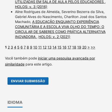
UTILIZADAS EM SALA DE AULA PELOS EDUCADORES
,
HOLOS: v. 3 (2016)
Aline Rodrigues de Almeida, Severino Bezerra da Silva,
Gabriel Alves do Nascimento, Charliton José dos Santos
Machado,
A EDUCAÇÃO ENQUANTO EXPERIÊNCIA
COMUNITÁRIA E A ESCOLA VIVA OLHO DO TEMPO: O
CIRCULAR DE SABERES COMO PRÁTICA ALTERNATIVA
INOVADORA
,
HOLOS: v. 2 (2021)
1
2
3
4
5
6
7
8
9
10
11
12
13
14
15
16
17
18
19
20
>
>>
Você também pode
iniciar uma pesquisa avançada por
similaridade
para este artigo.
ENVIAR SUBMISSÃO
IDIOMA