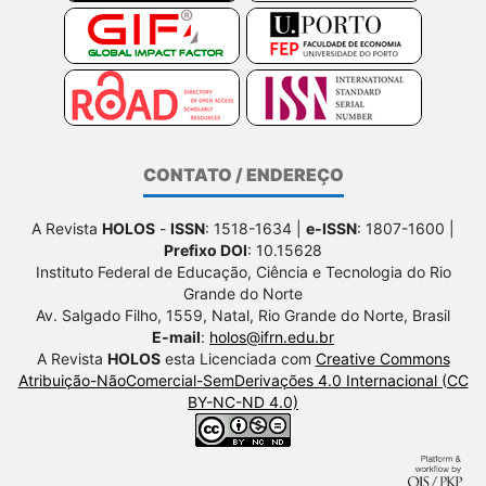
CONTATO / ENDEREÇO
A Revista
HOLOS
-
ISSN
: 1518-1634 |
e-ISSN
: 1807-1600 |
Prefixo DOI
: 10.15628
Instituto Federal de Educação, Ciência e Tecnologia do Rio
Grande do Norte
Av. Salgado Filho, 1559, Natal, Rio Grande do Norte, Brasil
E-mail
:
holos@ifrn.edu.br
A Revista
HOLOS
esta Licenciada com
Creative Commons
Atribuição-NãoComercial-SemDerivações 4.0 Internacional (CC
BY-NC-ND 4.0)