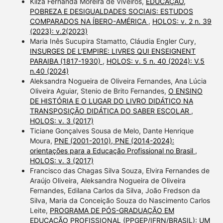
Kilza Fernanda Moreira de Viveiros,
EDUCAÇÃO,
POBREZA E DESIGUALDADES SOCIAIS: ESTUDOS
COMPARADOS NA ÍBERO-AMÉRICA
,
HOLOS: v. 2 n. 39
(2023): v.2(2023)
Maria Inês Sucupira Stamatto, Cláudia Engler Cury,
INSURGES DE L’EMPIRE: LIVRES QUI ENSEIGNENT
PARAIBA (1817-1930)
,
HOLOS: v. 5 n. 40 (2024): V.5
n.40 (2024)
Aleksandra Nogueira de Oliveira Fernandes, Ana Lúcia
Oliveira Aguiar, Stenio de Brito Fernandes,
O ENSINO
DE HISTÓRIA E O LUGAR DO LIVRO DIDÁTICO NA
TRANSPOSIÇÃO DIDÁTICA DO SABER ESCOLAR
,
HOLOS: v. 3 (2017)
Ticiane Gonçalves Sousa de Melo, Dante Henrique
Moura,
PNE (2001-2010), PNE (2014-2024):
orientações para a Educação Profissional no Brasil
,
HOLOS: v. 3 (2017)
Francisco das Chagas Silva Souza, Elvira Fernandes de
Araújo Oliveira, Aleksandra Nogueira de Oliveira
Fernandes, Edilana Carlos da Silva, João Fredson da
Silva, Maria da Conceição Souza do Nascimento Carlos
Leite,
PROGRAMA DE PÓS-GRADUAÇÃO EM
EDUCAÇÃO PROFISSIONAL (PPGEP/IFRN/BRASIL): UM