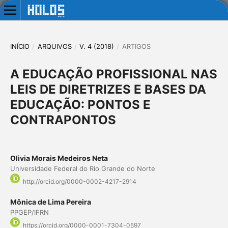
INÍCIO
/
ARQUIVOS
/
V. 4 (2018)
/
ARTIGOS
A EDUCAÇÃO PROFISSIONAL NAS
LEIS DE DIRETRIZES E BASES DA
EDUCAÇÃO: PONTOS E
CONTRAPONTOS
Olivia Morais Medeiros Neta
Universidade Federal do Rio Grande do Norte
http://orcid.org/0000-0002-4217-2914
Mônica de Lima Pereira
PPGEP/IFRN
https://orcid.org/0000-0001-7304-0597