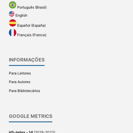
Português (Brasil)
English
Español (España)
Français (France)
INFORMAÇÕES
Para Leitores
Para Autores
Para Bibliotecários
GOOGLE METRICS
H5-index
–
14
(2018-2023)