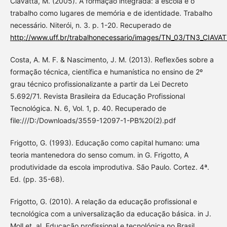
Ciavatta, M. (2005). A formação integrada: a escola e o
trabalho como lugares de memória e de identidade. Trabalho
necessário. Niterói, n. 3. p. 1-20. Recuperado de
http://www.uff.br/trabalhonecessario/images/TN_03/TN3_CIAVA
Costa, A. M. F. & Nascimento, J. M. (2013). Reflexões sobre a
formação técnica, científica e humanística no ensino de 2º
grau técnico profissionalizante a partir da Lei Decreto
5.692/71. Revista Brasileira da Educação Profissional
Tecnológica. N. 6, Vol. 1, p. 40. Recuperado de
file:///D:/Downloads/3559-12097-1-PB%20(2).pdf
Frigotto, G. (1993). Educação como capital humano: uma
teoria mantenedora do senso comum. in G. Frigotto, A
produtividade da escola improdutiva. São Paulo. Cortez. 4ª.
Ed. (pp. 35-68).
Frigotto, G. (2010). A relação da educação profissional e
tecnológica com a universalização da educação básica. in J.
Moll et. al. Educação profissional e tecnológica no Brasil