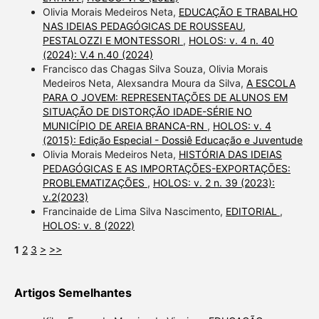
Olivia Morais Medeiros Neta,
EDUCAÇÃO E TRABALHO
NAS IDEIAS PEDAGÓGICAS DE ROUSSEAU,
PESTALOZZI E MONTESSORI
,
HOLOS: v. 4 n. 40
(2024): V.4 n.40 (2024)
Francisco das Chagas Silva Souza, Olivia Morais
Medeiros Neta, Alexsandra Moura da Silva,
A ESCOLA
PARA O JOVEM: REPRESENTAÇÕES DE ALUNOS EM
SITUAÇÃO DE DISTORÇÃO IDADE-SÉRIE NO
MUNICÍPIO DE AREIA BRANCA-RN
,
HOLOS: v. 4
(2015): Edição Especial - Dossiê Educação e Juventude
Olivia Morais Medeiros Neta,
HISTÓRIA DAS IDEIAS
PEDAGÓGICAS E AS IMPORTAÇÕES-EXPORTAÇÕES:
PROBLEMATIZAÇÕES
,
HOLOS: v. 2 n. 39 (2023):
v.2(2023)
Francinaide de Lima Silva Nascimento,
EDITORIAL
,
HOLOS: v. 8 (2022)
1
2
3
>
>>
Artigos Semelhantes