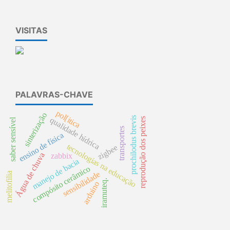
VISITAS
PALAVRAS-CHAVE
pol[itica
sinterização
prochilodus brevis
qualidade hídrica
reprodução dos peixes
saber sensível
transportes
ensino de física
tecnologias na educação
zigbee
Água de chuva
zabbix
manejo de bacia
compósito cerâmico
sensibilidade
melitofilia
iramuteq.
arduino