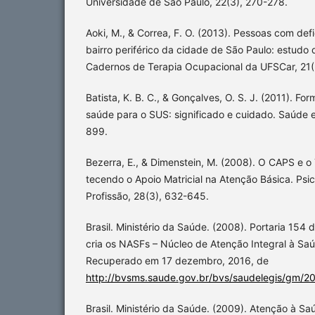
Universidade de São Paulo, 22(3), 270-278.
Aoki, M., & Correa, F. O. (2013). Pessoas com de
bairro periférico da cidade de São Paulo: estudo
Cadernos de Terapia Ocupacional da UFSCar, 21(
Batista, K. B. C., & Gonçalves, O. S. J. (2011). Fo
saúde para o SUS: significado e cuidado. Saúde 
899.
Bezerra, E., & Dimenstein, M. (2008). O CAPS e o
tecendo o Apoio Matricial na Atenção Básica. Psic
Profissão, 28(3), 632-645.
Brasil. Ministério da Saúde. (2008). Portaria 154
cria os NASFs – Núcleo de Atenção Integral à Saú
Recuperado em 17 dezembro, 2016, de
http://bvsms.saude.gov.br/bvs/saudelegis/gm/2
Brasil. Ministério da Saúde. (2009). Atenção à 