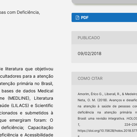
oas com Deficiência,
PDF
PUBLICADO
09/02/2018
e literatura que objetivou
ficultadores para a atenção
COMO CITAR
tenção primária no Brasil,
 bases de dados Medical
Amorim, Érico G., Liberali, R., & Medeir
ine (MEDLINE), Literatura
Neta, O. M. (2018). Avanços e desafi
úde (LILACS) e Scientific
na atenção à saúde de pessoas co
lecionados e submetidos à
deficiência na atenção primária 
Brasil: uma revisão integrativa.
HOLO
 que emergiram foram: O
1
, 224–236
ficiência; Capacitação
https://doi.org/10.15628/holos.2018.57
ficiência e Acessibilidade
5