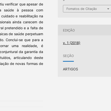
tiu verificar que apesar de
Fomatos de Citação
 da saúde à pessoa com
 cuidado e reabilitação na
issionais ainda carecem de
al pretendido e a falta de
EDIÇÃO
básicas de saúde perpetuam
ído. Conclui-se que para a
v. 1 (2018)
ornar uma realidade, é
 conjuntural da garantia da
SEÇÃO
tuídos, articulando deste
iação de novas formas de
ARTIGOS