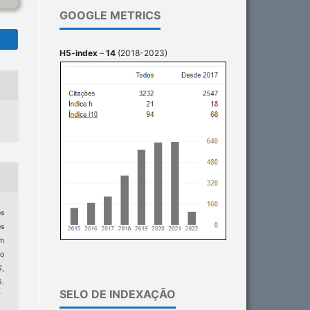
GOOGLE METRICS
H5-index
–
14
(2018-2023)
os
os
m
no
S
,
.
SELO DE INDEXAÇÃO
7