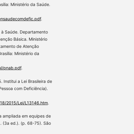
ília: Ministério da Saúde.
atensaudecomdefic.pdf
.
ão à Saúde. Departamento
tenção Básica. Ministério
rtamento de Atenção
asília: Ministério da
al/pnab.pdf
.
 Institui a Lei Brasileira de
Pessoa com Deficiência).
2018/2015/Lei/L13146.htm
.
ica ampliada em equipes de
 (3a ed.). (p. 68-75). São