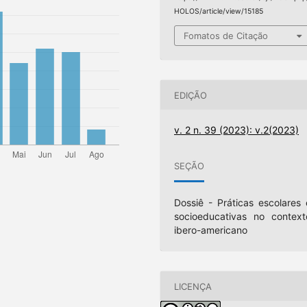
HOLOS/article/view/15185
Fomatos de Citação
EDIÇÃO
v. 2 n. 39 (2023): v.2(2023)
SEÇÃO
Dossiê - Práticas escolares 
socioeducativas no context
ibero-americano
LICENÇA