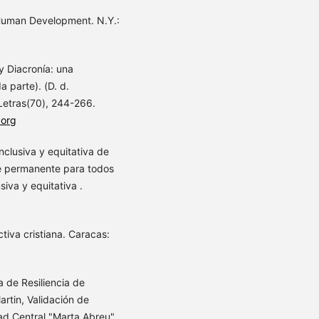
 Human Development. N.Y.:
 y Diacronía: una
 parte). (D. d.
 Letras(70), 244-266.
.org
clusiva y equitativa de
e permanente para todos
iva y equitativa .
tiva cristiana. Caracas:
a de Resiliencia de
rtin, Validación de
dad Central "Marta Abreu"