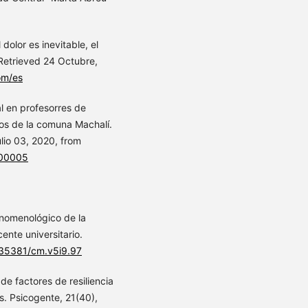
 dolor es inevitable, el
 Retrieved 24 Octubre,
om/es
al en profesorres de
os de la comuna Machalí.
lio 03, 2020, from
100005
fenomenológico de la
cente universitario.
0.35381/cm.v5i9.97
 de factores de resiliencia
. Psicogente, 21(40),