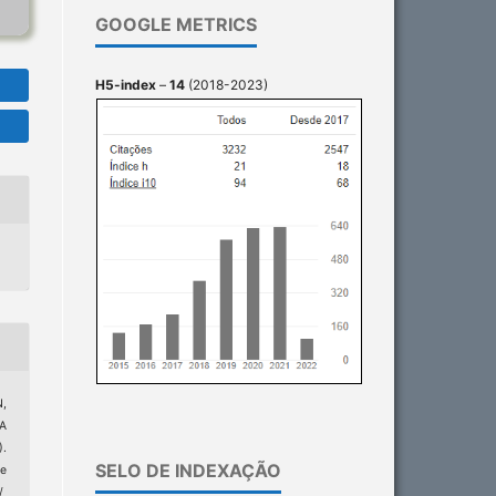
GOOGLE METRICS
H5-index
–
14
(2018-2023)
N,
A
).
SELO DE INDEXAÇÃO
e
/