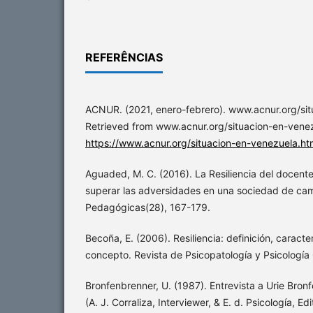
REFERÊNCIAS
ACNUR. (2021, enero-febrero). www.acnur.org/sit
Retrieved from www.acnur.org/situacion-en-venez
https://www.acnur.org/situacion-en-venezuela.ht
Aguaded, M. C. (2016). La Resiliencia del docente
superar las adversidades en una sociedad de ca
Pedagógicas(28), 167-179.
Becoña, E. (2006). Resiliencia: definición, caracter
concepto. Revista de Psicopatología y Psicología 
Bronfenbrenner, U. (1987). Entrevista a Urie Bron
(A. J. Corraliza, Interviewer, & E. d. Psicología, Edi