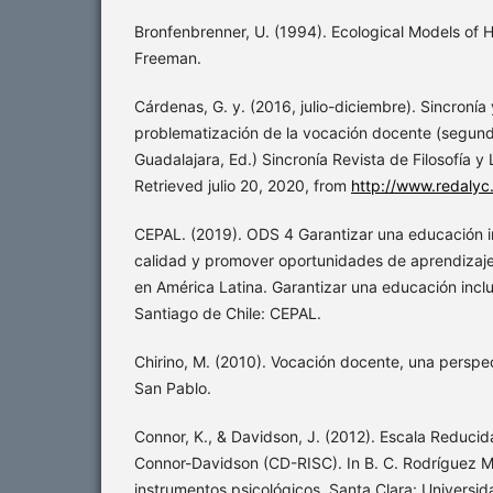
Bronfenbrenner, U. (1994). Ecological Models of
Freeman.
Cárdenas, G. y. (2016, julio-diciembre). Sincronía
problematización de la vocación docente (segunda
Guadalajara, Ed.) Sincronía Revista de Filosofía y
Retrieved julio 20, 2020, from
http://www.redalyc
CEPAL. (2019). ODS 4 Garantizar una educación in
calidad y promover oportunidades de aprendizaj
en América Latina. Garantizar una educación inclus
Santiago de Chile: CEPAL.
Chirino, M. (2010). Vocación docente, una perspec
San Pablo.
Connor, K., & Davidson, J. (2012). Escala Reducid
Connor-Davidson (CD-RISC). In B. C. Rodríguez Ma
instrumentos psicológicos. Santa Clara: Universi