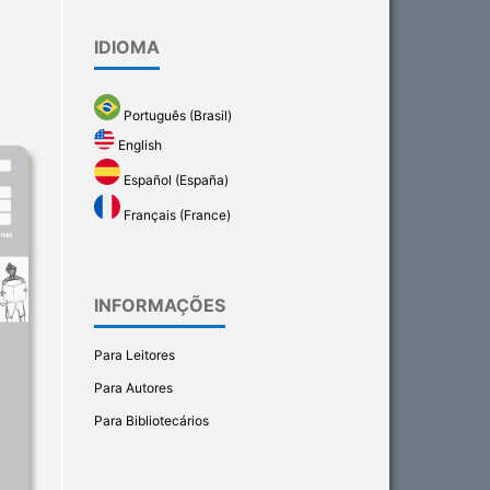
IDIOMA
Português (Brasil)
English
Español (España)
Français (France)
INFORMAÇÕES
Para Leitores
Para Autores
Para Bibliotecários