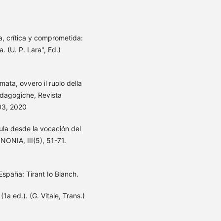
a, crítica y comprometida:
. (U. P. Lara", Ed.)
ata, ovvero il ruolo della
edagogiche, Revista
03, 2020
ula desde la vocación del
NONIA, III(5), 51-71.
España: Tirant Io Blanch.
1a ed.). (G. Vitale, Trans.)