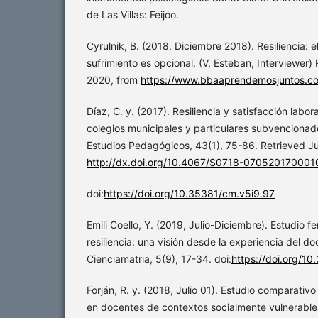
de Las Villas: Feijóo.
Cyrulnik, B. (2018, Diciembre 2018). Resiliencia: el
sufrimiento es opcional. (V. Esteban, Interviewer)
2020, from
https://www.bbaaprendemosjuntos.c
Díaz, C. y. (2017). Resiliencia y satisfacción labor
colegios municipales y particulares subvencionad
Estudios Pedagógicos, 43(1), 75-86. Retrieved Ju
http://dx.doi.org/10.4067/S0718-07052017000
doi:
https://doi.org/10.35381/cm.v5i9.97
Emili Coello, Y. (2019, Julio-Diciembre). Estudio 
resiliencia: una visión desde la experiencia del do
Cienciamatria, 5(9), 17-34. doi:
https://doi.org/1
Forján, R. y. (2018, Julio 01). Estudio comparativo
en docentes de contextos socialmente vulnerables