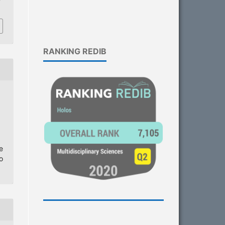
RANKING REDIB
e
o