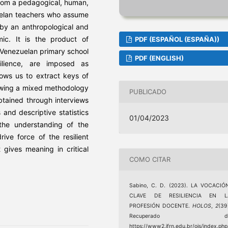
from a pedagogical, human,
uelan teachers who assume
by an anthropological and
ic. It is the product of
PDF (ESPAÑOL (ESPAÑA))
n Venezuelan primary school
PDF (ENGLISH)
ilience, are imposed as
lows us to extract keys of
lowing a mixed methodology
PUBLICADO
btained through interviews
and descriptive statistics
01/04/2023
 the understanding of the
ive force of the resilient
 gives meaning in critical
COMO CITAR
Sabino, C. D. (2023). LA VOCACIÓ
CLAVE DE RESILIENCIA EN L
PROFESIÓN DOCENTE.
HOLOS
,
2
(39
Recuperado d
https://www2.ifrn.edu.br/ojs/index.php