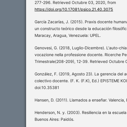
277-296. Retrieved Octubre 03, 2020, from
https://doi.org/10.17081/psico.21.40.3075
García Zacarías, J. (2015). Praxis docente human
un constructo teórico desde la educación filosófica
Maracay, Aragua, Venezuela: UPEL.
Genovesi, G. (2018, Luglio-Dicembre). L'auto-chiam
vocazione nella professione docente. Ricerche P
Trimestrale(208-209), 12-39. Retrieved Octubre 
González, F. (2019, Agosto 23). La gerencia del a
colectivo docente. (F. K. (F.K), Ed.) EPISTEME KOI
doi:10.35381
Hansen, D. (2011). Llamados a enseñar. Valencia, 
Henderson, N. y. (2003). Resiliencia en la escuela (
Buenos Aires: Paidós.