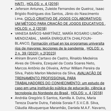
HAITI
,
HOLOS: v. 4 (2016)
Jeferson Antunes, Zuleide Fernandes de Queiroz, Isaac
Brigido Rodrigues dos Santos, Jânio do Nascimento
Lima,
CICLO CRIATIVO DE JOGOS COLABORATIVOS:
UM MÉTODO PARA CRIAÇÃO DE JOGOS EDUCATIVOS
,
HOLOS: v. 2 (2018)
VANESA BAÑOS-MARTÍNEZ, MARÍA ROSARIO LIMÓN-
MENDIZABAL , MARÍA ENRIQUETA CHALFOUN-
BLANCO,
Formación virtual en los programas universita
rios de mayores: lecciones de la pandemia
,
HOLOS: v.
2 n. 39 (2023): v.2(2023)
Ahiram Brunni Cartaxo de Castro, Rinaldo Medeiros
Alves de Oliveira, Ezequiel da Costa Soares Neto,
Marcos Antônio de Oliveira, Arthur William Pereira da
Silva, Pablo Marlon Medeiros da Silva,
AVALIAÇÃO DE
TREINAMENTO PROFISSIONAL PARA
TRABALHADORES DO CONHECIMENTO: um estudo de
caso em uma instituição pública de educação, ciência e
tecnologia do Nordeste do Brasil
,
HOLOS: v. 4 (2018)
Andréia Gregório S Santos, Kamilla A. Dutra, Maria
Tereza Duarte Dutra, Fabíola Soraia F.S.V.C.B. Silva,
Cláudia Albuquerque Maranhão, Daniela M.A.F. Navarro,