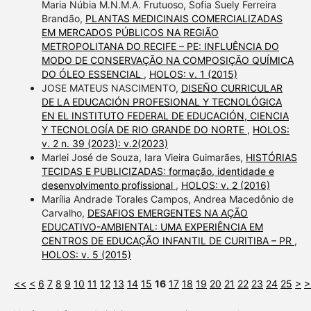
Maria Núbia M.N.M.A. Frutuoso, Sofia Suely Ferreira
Brandão,
PLANTAS MEDICINAIS COMERCIALIZADAS
EM MERCADOS PÚBLICOS NA REGIÃO
METROPOLITANA DO RECIFE – PE: INFLUÊNCIA DO
MODO DE CONSERVAÇÃO NA COMPOSIÇÃO QUÍMICA
DO ÓLEO ESSENCIAL
,
HOLOS: v. 1 (2015)
JOSE MATEUS NASCIMENTO,
DISEÑO CURRICULAR
DE LA EDUCACIÓN PROFESIONAL Y TECNOLÓGICA
EN EL INSTITUTO FEDERAL DE EDUCACIÓN, CIENCIA
Y TECNOLOGÍA DE RIO GRANDE DO NORTE
,
HOLOS:
v. 2 n. 39 (2023): v.2(2023)
Marlei José de Souza, Iara Vieira Guimarães,
HISTÓRIAS
TECIDAS E PUBLICIZADAS: formação, identidade e
desenvolvimento profissional
,
HOLOS: v. 2 (2016)
Marília Andrade Torales Campos, Andrea Macedônio de
Carvalho,
DESAFIOS EMERGENTES NA AÇÃO
EDUCATIVO-AMBIENTAL: UMA EXPERIÊNCIA EM
CENTROS DE EDUCAÇÃO INFANTIL DE CURITIBA – PR
,
HOLOS: v. 5 (2015)
<<
<
6
7
8
9
10
11
12
13
14
15
16
17
18
19
20
21
22
23
24
25
>
>