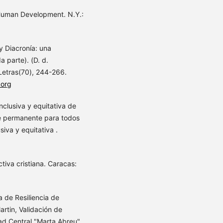
 Human Development. N.Y.:
 y Diacronía: una
 parte). (D. d.
 Letras(70), 244-266.
.org
clusiva y equitativa de
e permanente para todos
iva y equitativa .
tiva cristiana. Caracas:
a de Resiliencia de
rtin, Validación de
dad Central "Marta Abreu"