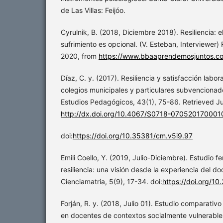
de Las Villas: Feijóo.
Cyrulnik, B. (2018, Diciembre 2018). Resiliencia: el
sufrimiento es opcional. (V. Esteban, Interviewer)
2020, from
https://www.bbaaprendemosjuntos.c
Díaz, C. y. (2017). Resiliencia y satisfacción labor
colegios municipales y particulares subvencionad
Estudios Pedagógicos, 43(1), 75-86. Retrieved Ju
http://dx.doi.org/10.4067/S0718-07052017000
doi:
https://doi.org/10.35381/cm.v5i9.97
Emili Coello, Y. (2019, Julio-Diciembre). Estudio 
resiliencia: una visión desde la experiencia del do
Cienciamatria, 5(9), 17-34. doi:
https://doi.org/1
Forján, R. y. (2018, Julio 01). Estudio comparativo
en docentes de contextos socialmente vulnerables