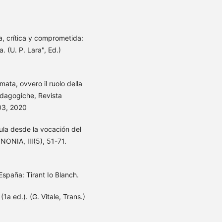
a, crítica y comprometida:
. (U. P. Lara", Ed.)
ata, ovvero il ruolo della
edagogiche, Revista
03, 2020
ula desde la vocación del
NONIA, III(5), 51-71.
España: Tirant Io Blanch.
1a ed.). (G. Vitale, Trans.)