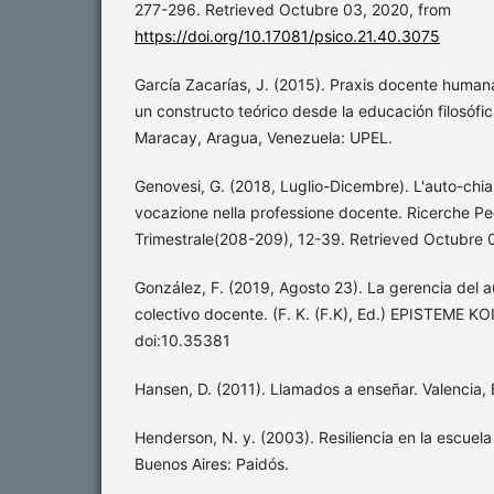
277-296. Retrieved Octubre 03, 2020, from
https://doi.org/10.17081/psico.21.40.3075
García Zacarías, J. (2015). Praxis docente human
un constructo teórico desde la educación filosófica
Maracay, Aragua, Venezuela: UPEL.
Genovesi, G. (2018, Luglio-Dicembre). L'auto-chiam
vocazione nella professione docente. Ricerche P
Trimestrale(208-209), 12-39. Retrieved Octubre 
González, F. (2019, Agosto 23). La gerencia del a
colectivo docente. (F. K. (F.K), Ed.) EPISTEME KOI
doi:10.35381
Hansen, D. (2011). Llamados a enseñar. Valencia, 
Henderson, N. y. (2003). Resiliencia en la escuela (
Buenos Aires: Paidós.