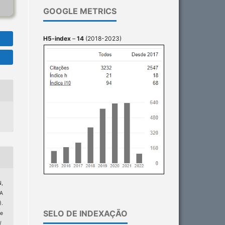
GOOGLE METRICS
H5-index
–
14
(2018-2023)
N,
A
).
SELO DE INDEXAÇÃO
e
/