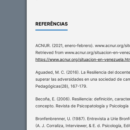
REFERÊNCIAS
ACNUR. (2021, enero-febrero). www.acnur.org/sit
Retrieved from www.acnur.org/situacion-en-venez
https://www.acnur.org/situacion-en-venezuela.ht
Aguaded, M. C. (2016). La Resiliencia del docente
superar las adversidades en una sociedad de ca
Pedagógicas(28), 167-179.
Becoña, E. (2006). Resiliencia: definición, caracter
concepto. Revista de Psicopatología y Psicología 
Bronfenbrenner, U. (1987). Entrevista a Urie Bron
(A. J. Corraliza, Interviewer, & E. d. Psicología, Edi