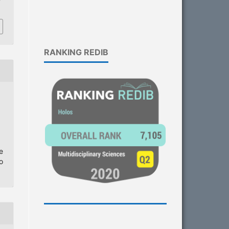
RANKING REDIB
e
o