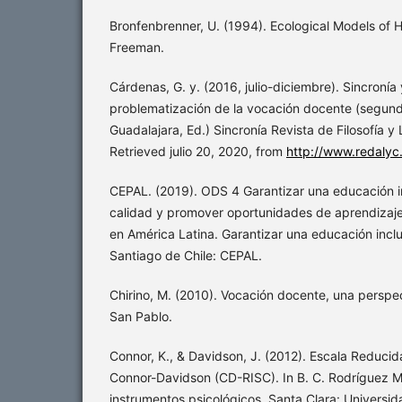
Bronfenbrenner, U. (1994). Ecological Models of
Freeman.
Cárdenas, G. y. (2016, julio-diciembre). Sincronía
problematización de la vocación docente (segunda
Guadalajara, Ed.) Sincronía Revista de Filosofía y
Retrieved julio 20, 2020, from
http://www.redalyc
CEPAL. (2019). ODS 4 Garantizar una educación in
calidad y promover oportunidades de aprendizaj
en América Latina. Garantizar una educación inclus
Santiago de Chile: CEPAL.
Chirino, M. (2010). Vocación docente, una perspec
San Pablo.
Connor, K., & Davidson, J. (2012). Escala Reducid
Connor-Davidson (CD-RISC). In B. C. Rodríguez Ma
instrumentos psicológicos. Santa Clara: Universi