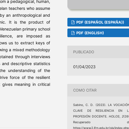
from a pedagogical, human,
uelan teachers who assume
by an anthropological and
ic. It is the product of
PDF (ESPAÑOL (ESPAÑA))
n Venezuelan primary school
PDF (ENGLISH)
ilience, are imposed as
lows us to extract keys of
lowing a mixed methodology
PUBLICADO
btained through interviews
and descriptive statistics
01/04/2023
 the understanding of the
ive force of the resilient
 gives meaning in critical
COMO CITAR
Sabino, C. D. (2023). LA VOCACIÓ
CLAVE DE RESILIENCIA EN L
PROFESIÓN DOCENTE.
HOLOS
,
2
(39
Recuperado d
https://www2.ifrn.edu.br/ojs/index.php