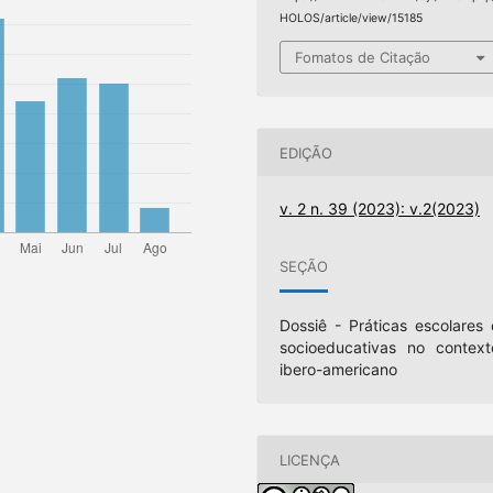
HOLOS/article/view/15185
Fomatos de Citação
EDIÇÃO
v. 2 n. 39 (2023): v.2(2023)
SEÇÃO
Dossiê - Práticas escolares 
socioeducativas no context
ibero-americano
LICENÇA