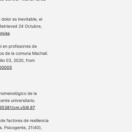
 dolor es inevitable, el
 Retrieved 24 Octubre,
om/es
al en profesorres de
os de la comuna Machalí.
lio 03, 2020, from
100005
fenomenológico de la
cente universitario.
0.35381/cm.v5i9.97
 de factores de resiliencia
. Psicogente, 21(40),