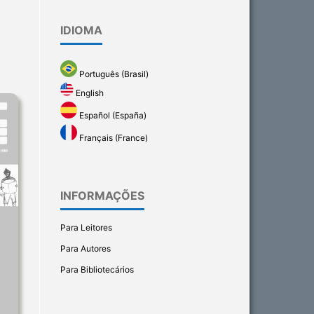
IDIOMA
Português (Brasil)
English
Español (España)
Français (France)
INFORMAÇÕES
Para Leitores
Para Autores
Para Bibliotecários