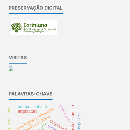
PRESERVAÇÃO DIGITAL
VISITAS
PALAVRAS-CHAVE
transportes
alumina – cobalto
Água de chuva
compósito cerâmico
tecnologias na educação
arquitetura
manejo de bacia
sinterização
iramuteq.