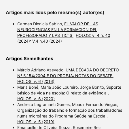
Artigos mais lidos pelo mesmo(s) autor(es)
Carmen Dionicia Sabino,
EL VALOR DE LAS
NEUROCIENCIAS EN LA FORMACIÓN DEL
PROFESORADO Y LAS TIC´S
,
HOLOS: v. 4 n. 40
(2024): V.4 n.40 (2024)
Artigos Semelhantes
Márcio Adriano Azevedo,
UMA DÉCADA DO DECRETO
Nº 5.154/2004 E DO PROEJA: NOTAS DO DEBATE
,
HOLOS: v. 6 (2016)
Maria Boné, Maria João Loureiro, Jorge Bonito,
Suporte
básico de vida na escola: O relato da evidência
,
HOLOS: v. 6 (2020)
Andreza Legramanti Gomes, Moacir Fernando Viegas,
Organização do trabalho e formação dos trabalhadores
numa microárea do Programa Saúde na Escola
,
HOLOS: v. 5 (2019)
Emanuelle de Oliveira Souza, Rosemeire Reis,