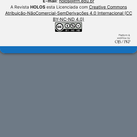
E-mail
:
holos@ifrn.edu.br
A Revista
HOLOS
esta Licenciada com
Creative Commons
Atribuição-NãoComercial-SemDerivações 4.0 Internacional (CC
BY-NC-ND 4.0)