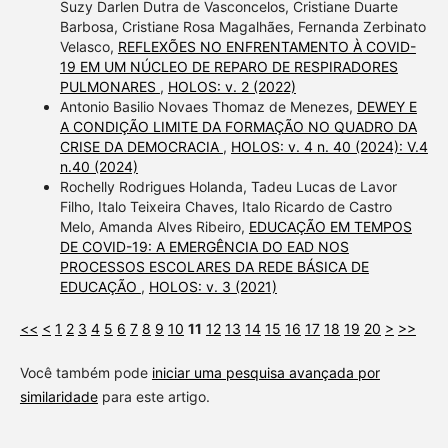
Suzy Darlen Dutra de Vasconcelos, Cristiane Duarte
Barbosa, Cristiane Rosa Magalhães, Fernanda Zerbinato
Velasco,
REFLEXÕES NO ENFRENTAMENTO À COVID-
19 EM UM NÚCLEO DE REPARO DE RESPIRADORES
PULMONARES
,
HOLOS: v. 2 (2022)
Antonio Basilio Novaes Thomaz de Menezes,
DEWEY E
A CONDIÇÃO LIMITE DA FORMAÇÃO NO QUADRO DA
CRISE DA DEMOCRACIA
,
HOLOS: v. 4 n. 40 (2024): V.4
n.40 (2024)
Rochelly Rodrigues Holanda, Tadeu Lucas de Lavor
Filho, Italo Teixeira Chaves, Italo Ricardo de Castro
Melo, Amanda Alves Ribeiro,
EDUCAÇÃO EM TEMPOS
DE COVID-19: A EMERGÊNCIA DO EAD NOS
PROCESSOS ESCOLARES DA REDE BÁSICA DE
EDUCAÇÃO
,
HOLOS: v. 3 (2021)
<<
<
1
2
3
4
5
6
7
8
9
10
11
12
13
14
15
16
17
18
19
20
>
>>
Você também pode
iniciar uma pesquisa avançada por
similaridade
para este artigo.