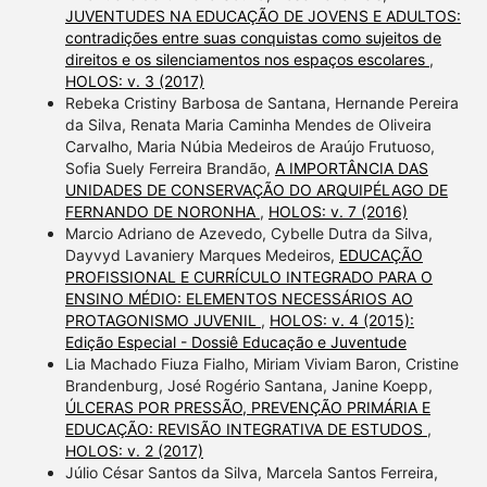
JUVENTUDES NA EDUCAÇÃO DE JOVENS E ADULTOS:
contradições entre suas conquistas como sujeitos de
direitos e os silenciamentos nos espaços escolares
,
HOLOS: v. 3 (2017)
Rebeka Cristiny Barbosa de Santana, Hernande Pereira
da Silva, Renata Maria Caminha Mendes de Oliveira
Carvalho, Maria Núbia Medeiros de Araújo Frutuoso,
Sofia Suely Ferreira Brandão,
A IMPORTÂNCIA DAS
UNIDADES DE CONSERVAÇÃO DO ARQUIPÉLAGO DE
FERNANDO DE NORONHA
,
HOLOS: v. 7 (2016)
Marcio Adriano de Azevedo, Cybelle Dutra da Silva,
Dayvyd Lavaniery Marques Medeiros,
EDUCAÇÃO
PROFISSIONAL E CURRÍCULO INTEGRADO PARA O
ENSINO MÉDIO: ELEMENTOS NECESSÁRIOS AO
PROTAGONISMO JUVENIL
,
HOLOS: v. 4 (2015):
Edição Especial - Dossiê Educação e Juventude
Lia Machado Fiuza Fialho, Miriam Viviam Baron, Cristine
Brandenburg, José Rogério Santana, Janine Koepp,
ÚLCERAS POR PRESSÃO, PREVENÇÃO PRIMÁRIA E
EDUCAÇÃO: REVISÃO INTEGRATIVA DE ESTUDOS
,
HOLOS: v. 2 (2017)
Júlio César Santos da Silva, Marcela Santos Ferreira,