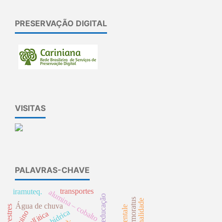
PRESERVAÇÃO DIGITAL
VISITAS
PALAVRAS-CHAVE
transportes
iramuteq.
alumina – cobalto
funcionalidade
Água de chuva
arduino
pol[itica