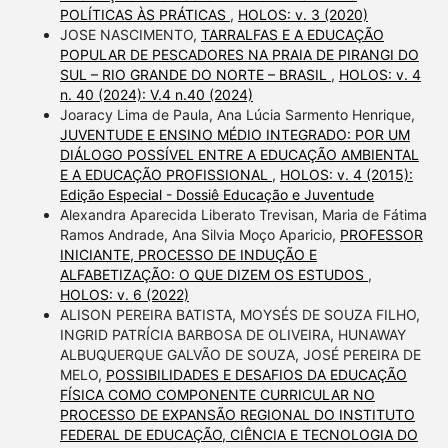
POLÍTICAS ÀS PRÁTICAS
,
HOLOS: v. 3 (2020)
JOSE NASCIMENTO,
TARRALFAS E A EDUCAÇÃO
POPULAR DE PESCADORES NA PRAIA DE PIRANGI DO
SUL – RIO GRANDE DO NORTE – BRASIL
,
HOLOS: v. 4
n. 40 (2024): V.4 n.40 (2024)
Joaracy Lima de Paula, Ana Lúcia Sarmento Henrique,
JUVENTUDE E ENSINO MÉDIO INTEGRADO: POR UM
DIÁLOGO POSSÍVEL ENTRE A EDUCAÇÃO AMBIENTAL
E A EDUCAÇÃO PROFISSIONAL
,
HOLOS: v. 4 (2015):
Edição Especial - Dossiê Educação e Juventude
Alexandra Aparecida Liberato Trevisan, Maria de Fátima
Ramos Andrade, Ana Silvia Moço Aparicio,
PROFESSOR
INICIANTE, PROCESSO DE INDUÇÃO E
ALFABETIZAÇÃO: O QUE DIZEM OS ESTUDOS
,
HOLOS: v. 6 (2022)
ALISON PEREIRA BATISTA, MOYSÉS DE SOUZA FILHO,
INGRID PATRÍCIA BARBOSA DE OLIVEIRA, HUNAWAY
ALBUQUERQUE GALVÃO DE SOUZA, JOSÉ PEREIRA DE
MELO,
POSSIBILIDADES E DESAFIOS DA EDUCAÇÃO
FÍSICA COMO COMPONENTE CURRICULAR NO
PROCESSO DE EXPANSÃO REGIONAL DO INSTITUTO
FEDERAL DE EDUCAÇÃO, CIÊNCIA E TECNOLOGIA DO