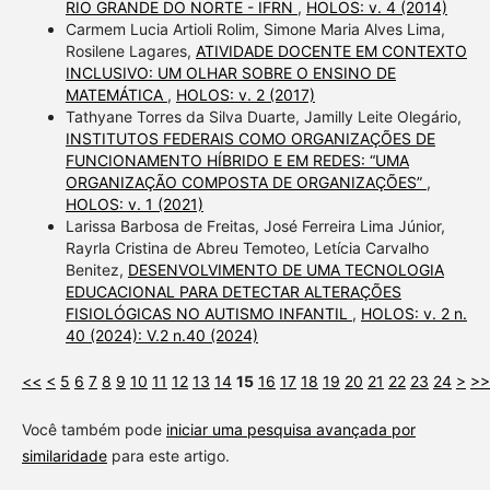
RIO GRANDE DO NORTE - IFRN
,
HOLOS: v. 4 (2014)
Carmem Lucia Artioli Rolim, Simone Maria Alves Lima,
Rosilene Lagares,
ATIVIDADE DOCENTE EM CONTEXTO
INCLUSIVO: UM OLHAR SOBRE O ENSINO DE
MATEMÁTICA
,
HOLOS: v. 2 (2017)
Tathyane Torres da Silva Duarte, Jamilly Leite Olegário,
INSTITUTOS FEDERAIS COMO ORGANIZAÇÕES DE
FUNCIONAMENTO HÍBRIDO E EM REDES: “UMA
ORGANIZAÇÃO COMPOSTA DE ORGANIZAÇÕES”
,
HOLOS: v. 1 (2021)
Larissa Barbosa de Freitas, José Ferreira Lima Júnior,
Rayrla Cristina de Abreu Temoteo, Letícia Carvalho
Benitez,
DESENVOLVIMENTO DE UMA TECNOLOGIA
EDUCACIONAL PARA DETECTAR ALTERAÇÕES
FISIOLÓGICAS NO AUTISMO INFANTIL
,
HOLOS: v. 2 n.
40 (2024): V.2 n.40 (2024)
<<
<
5
6
7
8
9
10
11
12
13
14
15
16
17
18
19
20
21
22
23
24
>
>>
Você também pode
iniciar uma pesquisa avançada por
similaridade
para este artigo.