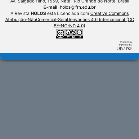
Av. Salgado Filho, 1559, Natal, Rio Grande do Norte, Brasil
E-mail
:
holos@ifrn.edu.br
A Revista
HOLOS
esta Licenciada com
Creative Commons
Atribuição-NãoComercial-SemDerivações 4.0 Internacional (CC
BY-NC-ND 4.0)