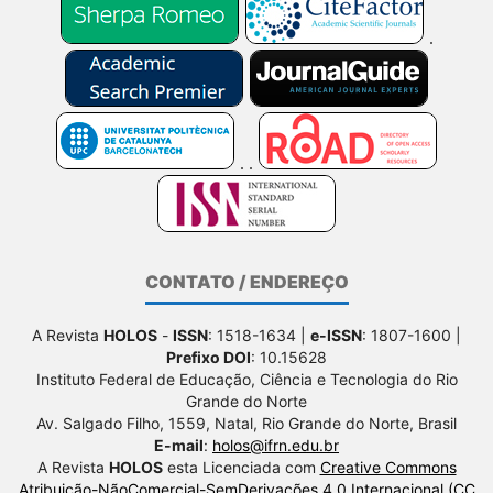
CONTATO / ENDEREÇO
A Revista
HOLOS
-
ISSN
: 1518-1634 |
e-ISSN
: 1807-1600 |
Prefixo DOI
: 10.15628
Instituto Federal de Educação, Ciência e Tecnologia do Rio
Grande do Norte
Av. Salgado Filho, 1559, Natal, Rio Grande do Norte, Brasil
E-mail
:
holos@ifrn.edu.br
A Revista
HOLOS
esta Licenciada com
Creative Commons
Atribuição-NãoComercial-SemDerivações 4.0 Internacional (CC