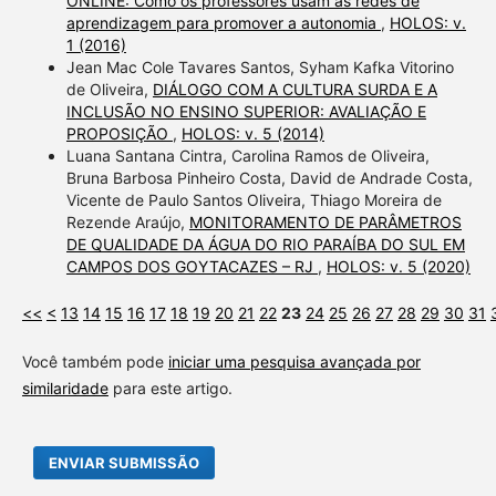
ONLINE: Como os professores usam as redes de
aprendizagem para promover a autonomia
,
HOLOS: v.
1 (2016)
Jean Mac Cole Tavares Santos, Syham Kafka Vitorino
de Oliveira,
DIÁLOGO COM A CULTURA SURDA E A
INCLUSÃO NO ENSINO SUPERIOR: AVALIAÇÃO E
PROPOSIÇÃO
,
HOLOS: v. 5 (2014)
Luana Santana Cintra, Carolina Ramos de Oliveira,
Bruna Barbosa Pinheiro Costa, David de Andrade Costa,
Vicente de Paulo Santos Oliveira, Thiago Moreira de
Rezende Araújo,
MONITORAMENTO DE PARÂMETROS
DE QUALIDADE DA ÁGUA DO RIO PARAÍBA DO SUL EM
CAMPOS DOS GOYTACAZES – RJ
,
HOLOS: v. 5 (2020)
<<
<
13
14
15
16
17
18
19
20
21
22
23
24
25
26
27
28
29
30
31
Você também pode
iniciar uma pesquisa avançada por
similaridade
para este artigo.
ENVIAR SUBMISSÃO