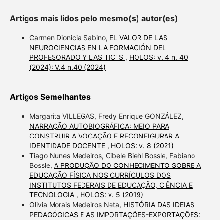
Artigos mais lidos pelo mesmo(s) autor(es)
Carmen Dionicia Sabino,
EL VALOR DE LAS
NEUROCIENCIAS EN LA FORMACIÓN DEL
PROFESORADO Y LAS TIC´S
,
HOLOS: v. 4 n. 40
(2024): V.4 n.40 (2024)
Artigos Semelhantes
Margarita VILLEGAS, Fredy Enrique GONZÁLEZ,
NARRAÇÃO AUTOBIOGRÁFICA: MEIO PARA
CONSTRUIR A VOCAÇÃO E RECONFIGURAR A
IDENTIDADE DOCENTE
,
HOLOS: v. 8 (2021)
Tiago Nunes Medeiros, Cibele Biehl Bossle, Fabiano
Bossle,
A PRODUÇÃO DO CONHECIMENTO SOBRE A
EDUCAÇÃO FÍSICA NOS CURRÍCULOS DOS
INSTITUTOS FEDERAIS DE EDUCAÇÃO, CIÊNCIA E
TECNOLOGIA
,
HOLOS: v. 5 (2019)
Olivia Morais Medeiros Neta,
HISTÓRIA DAS IDEIAS
PEDAGÓGICAS E AS IMPORTAÇÕES-EXPORTAÇÕES: