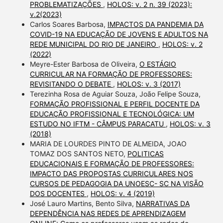
PROBLEMATIZAÇÕES
,
HOLOS: v. 2 n. 39 (2023):
v.2(2023)
Carlos Soares Barbosa,
IMPACTOS DA PANDEMIA DA
COVID-19 NA EDUCAÇÃO DE JOVENS E ADULTOS NA
REDE MUNICIPAL DO RIO DE JANEIRO
,
HOLOS: v. 2
(2022)
Meyre-Ester Barbosa de Oliveira,
O ESTÁGIO
CURRICULAR NA FORMAÇÃO DE PROFESSORES:
REVISITANDO O DEBATE
,
HOLOS: v. 3 (2017)
Terezinha Rosa de Aguiar Souza, João Felipe Souza,
FORMAÇÃO PROFISSIONAL E PERFIL DOCENTE DA
EDUCAÇÃO PROFISSIONAL E TECNOLÓGICA: UM
ESTUDO NO IFTM - CÂMPUS PARACATU
,
HOLOS: v. 3
(2018)
MARIA DE LOURDES PINTO DE ALMEIDA, JOAO
TOMAZ DOS SANTOS NETO,
POLITICAS
EDUCACIONAIS E FORMAÇÃO DE PROFESSORES:
IMPACTO DAS PROPOSTAS CURRICULARES NOS
CURSOS DE PEDAGOGIA DA UNOESC- SC NA VISÃO
DOS DOCENTES
,
HOLOS: v. 4 (2019)
José Lauro Martins, Bento Silva,
NARRATIVAS DA
DEPENDÊNCIA NAS REDES DE APRENDIZAGEM