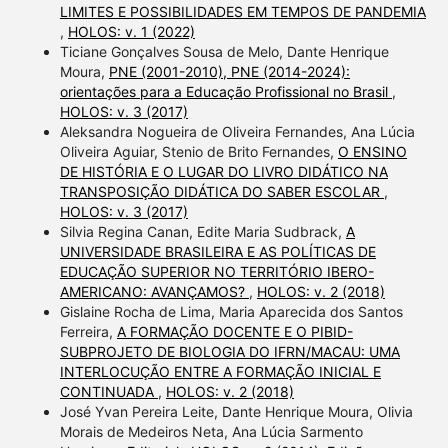
LIMITES E POSSIBILIDADES EM TEMPOS DE PANDEMIA
,
HOLOS: v. 1 (2022)
Ticiane Gonçalves Sousa de Melo, Dante Henrique
Moura,
PNE (2001-2010), PNE (2014-2024):
orientações para a Educação Profissional no Brasil
,
HOLOS: v. 3 (2017)
Aleksandra Nogueira de Oliveira Fernandes, Ana Lúcia
Oliveira Aguiar, Stenio de Brito Fernandes,
O ENSINO
DE HISTÓRIA E O LUGAR DO LIVRO DIDÁTICO NA
TRANSPOSIÇÃO DIDÁTICA DO SABER ESCOLAR
,
HOLOS: v. 3 (2017)
Silvia Regina Canan, Edite Maria Sudbrack,
A
UNIVERSIDADE BRASILEIRA E AS POLÍTICAS DE
EDUCAÇÃO SUPERIOR NO TERRITÓRIO IBERO-
AMERICANO: AVANÇAMOS?
,
HOLOS: v. 2 (2018)
Gislaine Rocha de Lima, Maria Aparecida dos Santos
Ferreira,
A FORMAÇÃO DOCENTE E O PIBID-
SUBPROJETO DE BIOLOGIA DO IFRN/MACAU: UMA
INTERLOCUÇÃO ENTRE A FORMAÇÃO INICIAL E
CONTINUADA
,
HOLOS: v. 2 (2018)
José Yvan Pereira Leite, Dante Henrique Moura, Olivia
Morais de Medeiros Neta, Ana Lúcia Sarmento