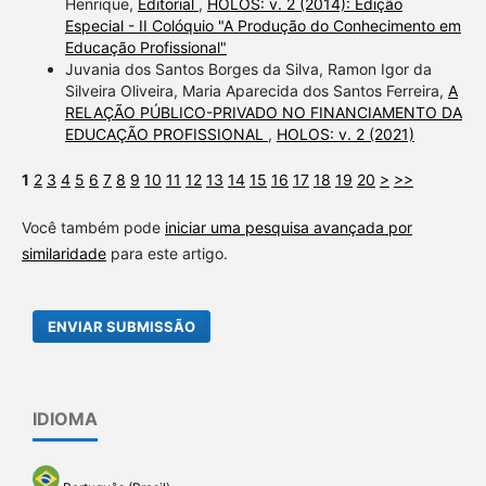
Henrique,
Editorial
,
HOLOS: v. 2 (2014): Edição
Especial - II Colóquio "A Produção do Conhecimento em
Educação Profissional"
Juvania dos Santos Borges da Silva, Ramon Igor da
Silveira Oliveira, Maria Aparecida dos Santos Ferreira,
A
RELAÇÃO PÚBLICO-PRIVADO NO FINANCIAMENTO DA
EDUCAÇÃO PROFISSIONAL
,
HOLOS: v. 2 (2021)
1
2
3
4
5
6
7
8
9
10
11
12
13
14
15
16
17
18
19
20
>
>>
Você também pode
iniciar uma pesquisa avançada por
similaridade
para este artigo.
ENVIAR SUBMISSÃO
IDIOMA