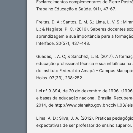
Esclarecimentos complementares de Pierre Pastr
Trabalho Educação e Saúde. 9(1), 47-67.
Freitas, D. A.; Santos, E. M. S.; Lima, L. V. S.; Mir
L.; & Nagliate, P. C. (2016). Saberes docentes so
aprendizagem e sua importância para a formação 
Interface. 20(57), 437-448.
Guedes, I. A. C; & Sanchez, L. B. (2017). A forma
educação profissional técnica e sua influência n
do Instituto Federal do Amapá – Campus Macapá:
Holos. 07(33), 238-252.
Lei nº 9.394, de 20 de dezembro de 1996. (1996).
e bases da educação nacional. Brasília. Recupe
2014, de
http://www.planalto.gov.br/ccivil_03/lei
Lima, A. D.; Silva, J. A. (2012). Práticas pedagógi
expectativas de ser professor do ensino superior. 