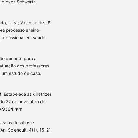
é e Yves Schwartz.
anda, L. N.; Vasconcelos, E.
bre processo ensino-
profissional em saúde.
ção docente para a
a atuação dos professores
 um estudo de caso.
 Estabelece as diretrizes
rado 22 de novembro de
s/l9394.htm
cas: os desafios e
An. Sciencult. 4(1), 15-21.