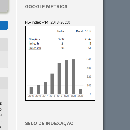
GOOGLE METRICS
H5-index
–
14
(2018-2023)
F.
E
O
M
S
SELO DE INDEXAÇÃO
.