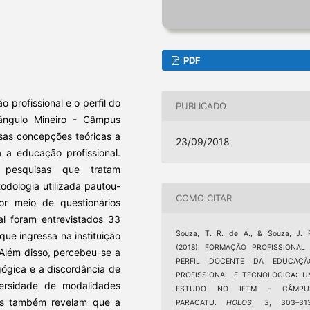
PDF
o profissional e o perfil do
PUBLICADO
iângulo Mineiro - Câmpus
rsas concepções teóricas a
23/09/2018
 a educação profissional.
 pesquisas que tratam
odologia utilizada pautou-
COMO CITAR
or meio de questionários
al foram entrevistados 33
Souza, T. R. de A., & Souza, J. 
ue ingressa na instituição
(2018). FORMAÇÃO PROFISSIONAL 
 Além disso, percebeu-se a
PERFIL DOCENTE DA EDUCAÇÃ
ógica e a discordância de
PROFISSIONAL E TECNOLÓGICA: U
ersidade de modalidades
ESTUDO NO IFTM - CÂMPU
ados também revelam que a
PARACATU.
HOLOS
,
3
, 303–313