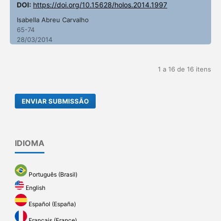
DOI:
https://doi.org/10.15628/holos.2014.1997
Isabella Abreu Carvalho
65-74
28/03/2014
1 a 16 de 16 itens
ENVIAR SUBMISSÃO
IDIOMA
Português (Brasil)
English
Español (España)
Français (France)