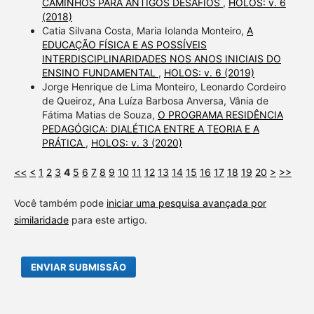
CAMINHOS PARA ANTIGOS DESAFIOS
,
HOLOS: v. 6
(2018)
Catia Silvana Costa, Maria Iolanda Monteiro,
A
EDUCAÇÃO FÍSICA E AS POSSÍVEIS
INTERDISCIPLINARIDADES NOS ANOS INICIAIS DO
ENSINO FUNDAMENTAL
,
HOLOS: v. 6 (2019)
Jorge Henrique de Lima Monteiro, Leonardo Cordeiro
de Queiroz, Ana Luíza Barbosa Anversa, Vânia de
Fátima Matias de Souza,
O PROGRAMA RESIDÊNCIA
PEDAGÓGICA: DIALÉTICA ENTRE A TEORIA E A
PRÁTICA
,
HOLOS: v. 3 (2020)
<<
<
1
2
3
4
5
6
7
8
9
10
11
12
13
14
15
16
17
18
19
20
>
>>
Você também pode
iniciar uma pesquisa avançada por
similaridade
para este artigo.
ENVIAR SUBMISSÃO