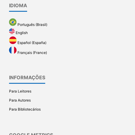
IDIOMA
Português (Brasil)
English
Español (España)
Français (France)
INFORMAÇÕES
Para Leitores
Para Autores
Para Bibliotecários