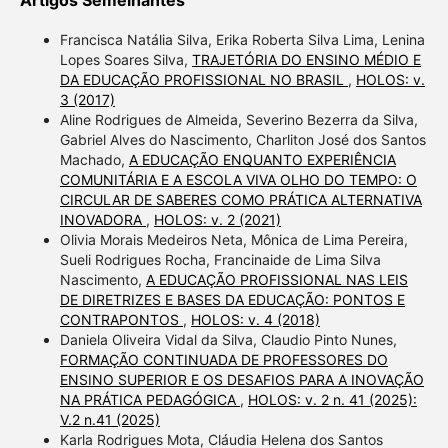
Francisca Natália Silva, Erika Roberta Silva Lima, Lenina
Lopes Soares Silva,
TRAJETÓRIA DO ENSINO MÉDIO E
DA EDUCAÇÃO PROFISSIONAL NO BRASIL
,
HOLOS: v.
3 (2017)
Aline Rodrigues de Almeida, Severino Bezerra da Silva,
Gabriel Alves do Nascimento, Charliton José dos Santos
Machado,
A EDUCAÇÃO ENQUANTO EXPERIÊNCIA
COMUNITÁRIA E A ESCOLA VIVA OLHO DO TEMPO: O
CIRCULAR DE SABERES COMO PRÁTICA ALTERNATIVA
INOVADORA
,
HOLOS: v. 2 (2021)
Olivia Morais Medeiros Neta, Mônica de Lima Pereira,
Sueli Rodrigues Rocha, Francinaide de Lima Silva
Nascimento,
A EDUCAÇÃO PROFISSIONAL NAS LEIS
DE DIRETRIZES E BASES DA EDUCAÇÃO: PONTOS E
CONTRAPONTOS
,
HOLOS: v. 4 (2018)
Daniela Oliveira Vidal da Silva, Claudio Pinto Nunes,
FORMAÇÃO CONTINUADA DE PROFESSORES DO
ENSINO SUPERIOR E OS DESAFIOS PARA A INOVAÇÃO
NA PRÁTICA PEDAGÓGICA
,
HOLOS: v. 2 n. 41 (2025):
V.2 n.41 (2025)
Karla Rodrigues Mota, Cláudia Helena dos Santos