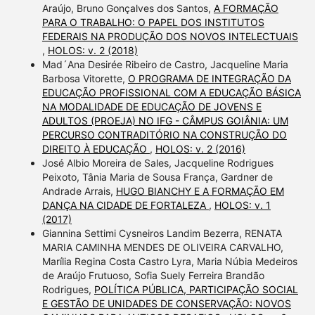
Araújo, Bruno Gonçalves dos Santos,
A FORMAÇÃO
PARA O TRABALHO: O PAPEL DOS INSTITUTOS
FEDERAIS NA PRODUÇÃO DOS NOVOS INTELECTUAIS
,
HOLOS: v. 2 (2018)
Mad´Ana Desirée Ribeiro de Castro, Jacqueline Maria
Barbosa Vitorette,
O PROGRAMA DE INTEGRAÇÃO DA
EDUCAÇÃO PROFISSIONAL COM A EDUCAÇÃO BÁSICA
NA MODALIDADE DE EDUCAÇÃO DE JOVENS E
ADULTOS (PROEJA) NO IFG - CÂMPUS GOIÂNIA: UM
PERCURSO CONTRADITÓRIO NA CONSTRUÇÃO DO
DIREITO À EDUCAÇÃO
,
HOLOS: v. 2 (2016)
José Albio Moreira de Sales, Jacqueline Rodrigues
Peixoto, Tânia Maria de Sousa França, Gardner de
Andrade Arrais,
HUGO BIANCHY E A FORMAÇÃO EM
DANÇA NA CIDADE DE FORTALEZA
,
HOLOS: v. 1
(2017)
Giannina Settimi Cysneiros Landim Bezerra, RENATA
MARIA CAMINHA MENDES DE OLIVEIRA CARVALHO,
Marília Regina Costa Castro Lyra, Maria Núbia Medeiros
de Araújo Frutuoso, Sofia Suely Ferreira Brandão
Rodrigues,
POLÍTICA PÚBLICA, PARTICIPAÇÃO SOCIAL
E GESTÃO DE UNIDADES DE CONSERVAÇÃO: NOVOS