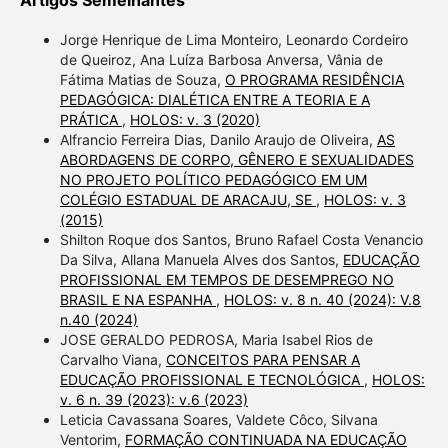
Jorge Henrique de Lima Monteiro, Leonardo Cordeiro
de Queiroz, Ana Luíza Barbosa Anversa, Vânia de
Fátima Matias de Souza,
O PROGRAMA RESIDÊNCIA
PEDAGÓGICA: DIALÉTICA ENTRE A TEORIA E A
PRÁTICA
,
HOLOS: v. 3 (2020)
Alfrancio Ferreira Dias, Danilo Araujo de Oliveira,
AS
ABORDAGENS DE CORPO, GÊNERO E SEXUALIDADES
NO PROJETO POLÍTICO PEDAGÓGICO EM UM
COLÉGIO ESTADUAL DE ARACAJU, SE
,
HOLOS: v. 3
(2015)
Shilton Roque dos Santos, Bruno Rafael Costa Venancio
Da Silva, Allana Manuela Alves dos Santos,
EDUCAÇÃO
PROFISSIONAL EM TEMPOS DE DESEMPREGO NO
BRASIL E NA ESPANHA
,
HOLOS: v. 8 n. 40 (2024): V.8
n.40 (2024)
JOSE GERALDO PEDROSA, Maria Isabel Rios de
Carvalho Viana,
CONCEITOS PARA PENSAR A
EDUCAÇÃO PROFISSIONAL E TECNOLÓGICA
,
HOLOS:
v. 6 n. 39 (2023): v.6 (2023)
Leticia Cavassana Soares, Valdete Côco, Silvana
Ventorim,
FORMAÇÃO CONTINUADA NA EDUCAÇÃO