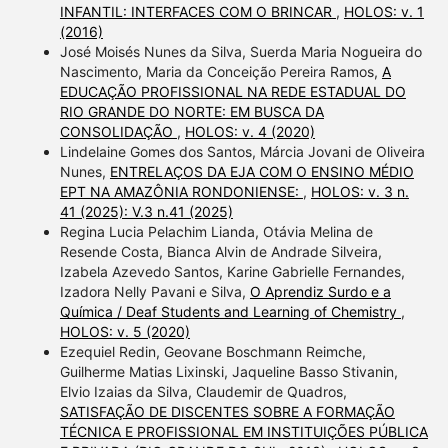
INFANTIL: INTERFACES COM O BRINCAR
,
HOLOS: v. 1
(2016)
José Moisés Nunes da Silva, Suerda Maria Nogueira do
Nascimento, Maria da Conceição Pereira Ramos,
A
EDUCAÇÃO PROFISSIONAL NA REDE ESTADUAL DO
RIO GRANDE DO NORTE: EM BUSCA DA
CONSOLIDAÇÃO
,
HOLOS: v. 4 (2020)
Lindelaine Gomes dos Santos, Márcia Jovani de Oliveira
Nunes,
ENTRELAÇOS DA EJA COM O ENSINO MÉDIO
EPT NA AMAZÔNIA RONDONIENSE:
,
HOLOS: v. 3 n.
41 (2025): V.3 n.41 (2025)
Regina Lucia Pelachim Lianda, Otávia Melina de
Resende Costa, Bianca Alvin de Andrade Silveira,
Izabela Azevedo Santos, Karine Gabrielle Fernandes,
Izadora Nelly Pavani e Silva,
O Aprendiz Surdo e a
Química / Deaf Students and Learning of Chemistry
,
HOLOS: v. 5 (2020)
Ezequiel Redin, Geovane Boschmann Reimche,
Guilherme Matias Lixinski, Jaqueline Basso Stivanin,
Elvio Izaias da Silva, Claudemir de Quadros,
SATISFAÇÃO DE DISCENTES SOBRE A FORMAÇÃO
TÉCNICA E PROFISSIONAL EM INSTITUIÇÕES PÚBLICA