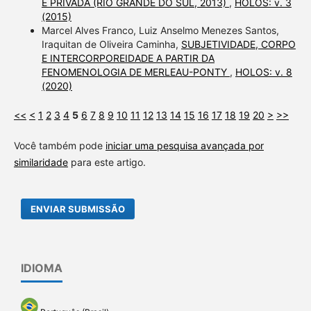
E PRIVADA (RIO GRANDE DO SUL, 2013)
,
HOLOS: v. 3
(2015)
Marcel Alves Franco, Luiz Anselmo Menezes Santos,
Iraquitan de Oliveira Caminha,
SUBJETIVIDADE, CORPO
E INTERCORPOREIDADE A PARTIR DA
FENOMENOLOGIA DE MERLEAU-PONTY
,
HOLOS: v. 8
(2020)
<<
<
1
2
3
4
5
6
7
8
9
10
11
12
13
14
15
16
17
18
19
20
>
>>
Você também pode
iniciar uma pesquisa avançada por
similaridade
para este artigo.
ENVIAR SUBMISSÃO
IDIOMA