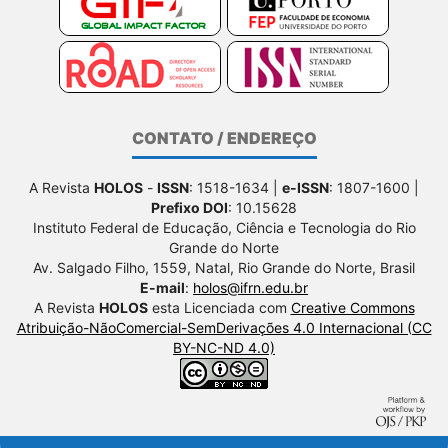
CONTATO / ENDEREÇO
A Revista
HOLOS
-
ISSN
: 1518-1634 |
e-ISSN
: 1807-1600 |
Prefixo DOI
: 10.15628
Instituto Federal de Educação, Ciência e Tecnologia do Rio
Grande do Norte
Av. Salgado Filho, 1559, Natal, Rio Grande do Norte, Brasil
E-mail
:
holos@ifrn.edu.br
A Revista
HOLOS
esta Licenciada com
Creative Commons
Atribuição-NãoComercial-SemDerivações 4.0 Internacional (CC
BY-NC-ND 4.0)