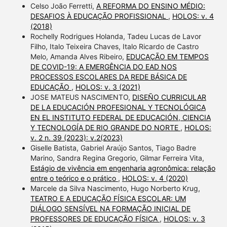
Celso João Ferretti,
A REFORMA DO ENSINO MÉDIO:
DESAFIOS À EDUCAÇÃO PROFISSIONAL
,
HOLOS: v. 4
(2018)
Rochelly Rodrigues Holanda, Tadeu Lucas de Lavor
Filho, Italo Teixeira Chaves, Italo Ricardo de Castro
Melo, Amanda Alves Ribeiro,
EDUCAÇÃO EM TEMPOS
DE COVID-19: A EMERGÊNCIA DO EAD NOS
PROCESSOS ESCOLARES DA REDE BÁSICA DE
EDUCAÇÃO
,
HOLOS: v. 3 (2021)
JOSE MATEUS NASCIMENTO,
DISEÑO CURRICULAR
DE LA EDUCACIÓN PROFESIONAL Y TECNOLÓGICA
EN EL INSTITUTO FEDERAL DE EDUCACIÓN, CIENCIA
Y TECNOLOGÍA DE RIO GRANDE DO NORTE
,
HOLOS:
v. 2 n. 39 (2023): v.2(2023)
Giselle Batista, Gabriel Araújo Santos, Tiago Badre
Marino, Sandra Regina Gregorio, Gilmar Ferreira Vita,
Estágio de vivência em engenharia agronômica: relação
entre o teórico e o prático
,
HOLOS: v. 4 (2020)
Marcele da Silva Nascimento, Hugo Norberto Krug,
TEATRO E A EDUCAÇÃO FÍSICA ESCOLAR: UM
DIÁLOGO SENSÍVEL NA FORMAÇÃO INICIAL DE
PROFESSORES DE EDUCAÇÃO FÍSICA
,
HOLOS: v. 3