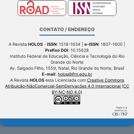
CONTATO / ENDEREÇO
A Revista
HOLOS
-
ISSN
: 1518-1634 |
e-ISSN
: 1807-1600 |
Prefixo DOI
: 10.15628
Instituto Federal de Educação, Ciência e Tecnologia do Rio
Grande do Norte
Av. Salgado Filho, 1559, Natal, Rio Grande do Norte, Brasil
E-mail
:
holos@ifrn.edu.br
A Revista
HOLOS
esta Licenciada com
Creative Commons
Atribuição-NãoComercial-SemDerivações 4.0 Internacional (CC
BY-NC-ND 4.0)