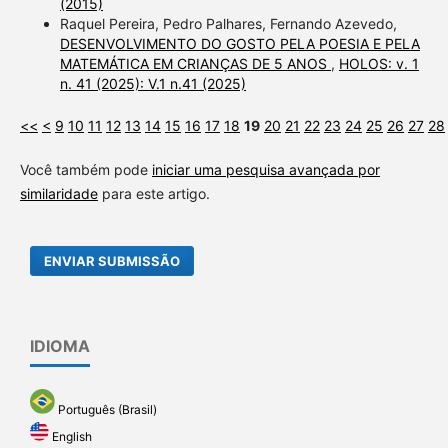
(2015)
Raquel Pereira, Pedro Palhares, Fernando Azevedo,
DESENVOLVIMENTO DO GOSTO PELA POESIA E PELA
MATEMÁTICA EM CRIANÇAS DE 5 ANOS
,
HOLOS: v. 1
n. 41 (2025): V.1 n.41 (2025)
<<
<
9
10
11
12
13
14
15
16
17
18
19
20
21
22
23
24
25
26
27
28
Você também pode
iniciar uma pesquisa avançada por
similaridade
para este artigo.
ENVIAR SUBMISSÃO
IDIOMA
Português (Brasil)
English