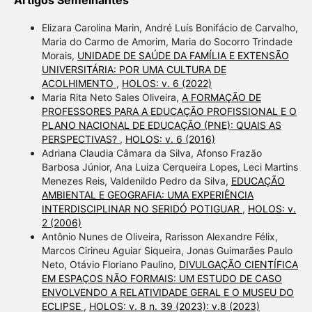
Elizara Carolina Marin, André Luís Bonifácio de Carvalho,
Maria do Carmo de Amorim, Maria do Socorro Trindade
Morais,
UNIDADE DE SAÚDE DA FAMÍLIA E EXTENSÃO
UNIVERSITÁRIA: POR UMA CULTURA DE
ACOLHIMENTO
,
HOLOS: v. 6 (2022)
Maria Rita Neto Sales Oliveira,
A FORMAÇÃO DE
PROFESSORES PARA A EDUCAÇÃO PROFISSIONAL E O
PLANO NACIONAL DE EDUCAÇÃO (PNE): QUAIS AS
PERSPECTIVAS?
,
HOLOS: v. 6 (2016)
Adriana Claudia Câmara da Silva, Afonso Frazão
Barbosa Júnior, Ana Luiza Cerqueira Lopes, Leci Martins
Menezes Reis, Valdenildo Pedro da Silva,
EDUCAÇÃO
AMBIENTAL E GEOGRAFIA: UMA EXPERIÊNCIA
INTERDISCIPLINAR NO SERIDÓ POTIGUAR
,
HOLOS: v.
2 (2006)
Antônio Nunes de Oliveira, Rarisson Alexandre Félix,
Marcos Cirineu Aguiar Siqueira, Jonas Guimarães Paulo
Neto, Otávio Floriano Paulino,
DIVULGAÇÃO CIENTÍFICA
EM ESPAÇOS NÃO FORMAIS: UM ESTUDO DE CASO
ENVOLVENDO A RELATIVIDADE GERAL E O MUSEU DO
ECLIPSE
,
HOLOS: v. 8 n. 39 (2023): v.8 (2023)