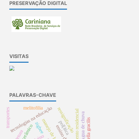
PRESERVAÇÃO DIGITAL
VISITAS
PALAVRAS-CHAVE
tecnologias na educação
melitofilia
ressignificação
transportes
monitoramento residencial
Água de chuva
pimelodella gracilis
manejo de bacia
pol[itica
zigbee
ensino de física