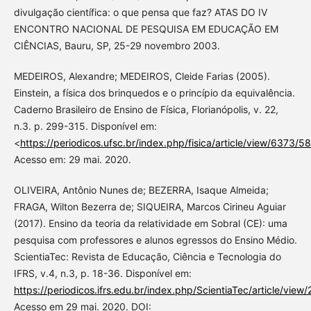
divulgação científica: o que pensa que faz? ATAS DO IV
ENCONTRO NACIONAL DE PESQUISA EM EDUCAÇÃO EM
CIÊNCIAS, Bauru, SP, 25-29 novembro 2003.
MEDEIROS, Alexandre; MEDEIROS, Cleide Farias (2005).
Einstein, a física dos brinquedos e o princípio da equivalência.
Caderno Brasileiro de Ensino de Física, Florianópolis, v. 22,
n.3. p. 299-315. Disponível em:
<
https://periodicos.ufsc.br/index.php/fisica/article/view/6373/5
Acesso em: 29 mai. 2020.
OLIVEIRA, Antônio Nunes de; BEZERRA, Isaque Almeida;
FRAGA, Wilton Bezerra de; SIQUEIRA, Marcos Cirineu Aguiar
(2017). Ensino da teoria da relatividade em Sobral (CE): uma
pesquisa com professores e alunos egressos do Ensino Médio.
ScientiaTec: Revista de Educação, Ciência e Tecnologia do
IFRS, v.4, n.3, p. 18-36. Disponível em:
https://periodicos.ifrs.edu.br/index.php/ScientiaTec/article/view/
Acesso em 29 mai. 2020. DOI: