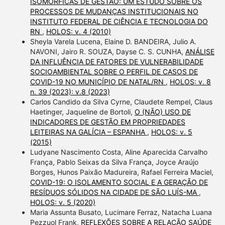
ISOMÓRFICAS DE GESTÃO: UM ESTUDO SOBRE OS
PROCESSOS DE MUDANÇAS INSTITUCIONAIS NO
INSTITUTO FEDERAL DE CIÊNCIA E TECNOLOGIA DO
RN
,
HOLOS: v. 4 (2010)
Sheyla Varela Lucena, Elaine D. BANDEIRA, Julio A.
NAVONI, Jairo R. SOUZA, Dayse C. S. CUNHA,
ANÁLISE
DA INFLUÊNCIA DE FATORES DE VULNERABILIDADE
SOCIOAMBIENTAL SOBRE O PERFIL DE CASOS DE
COVID-19 NO MUNICÍPIO DE NATAL/RN
,
HOLOS: v. 8
n. 39 (2023): v.8 (2023)
Carlos Candido da Silva Cyrne, Claudete Rempel, Claus
Haetinger, Jaqueline de Bortoli,
O (NÃO) USO DE
INDICADORES DE GESTÃO EM PROPRIEDADES
LEITEIRAS NA GALÍCIA – ESPANHA
,
HOLOS: v. 5
(2015)
Ludyane Nascimento Costa, Aline Aparecida Carvalho
França, Pablo Seixas da Silva França, Joyce Araújo
Borges, Hunos Paixão Madureira, Rafael Ferreira Maciel,
COVID-19: O ISOLAMENTO SOCIAL E A GERAÇÃO DE
RESÍDUOS SÓLIDOS NA CIDADE DE SÃO LUÍS-MA
,
HOLOS: v. 5 (2020)
Maria Assunta Busato, Lucimare Ferraz, Natacha Luana
Pezzuol Frank,
REFLEXÕES SOBRE A RELAÇÃO SAÚDE