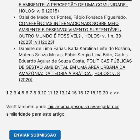
E AMBIENTE: A PERCEPÇÃO DE UMA COMUNIDADE
,
HOLOS: v. 6 (2015)
Oziel de Medeiros Pontes, Fábio Fonseca Figueiredo,
CONFERÊNCIAS INTERNACIONAIS SOBRE MEIO
AMBIENTE E DESENVOLVIMENTO SUSTENTÁVEL:
OUTRO MUNDO É POSSÍVEL?
,
HOLOS: v. 1 n. 39
(2023): v.1(2023)
Danielle de Lima Farias, Karla Karoline Leite do Rosário,
Mateus Souza Morais, Fábio Sergio Lima Brito, Carlos
Eduardo Aguiar de Souza Costa,
POLÍTICAS PÚBLICAS
DE GESTÃO AMBIENTAL EM UMA ÁREA URBANA DA
AMAZÔNIA: DA TEORIA À PRÁTICA
,
HOLOS: v. 8
(2020)
1
2
3
4
5
6
7
8
9
10
11
12
13
14
15
16
17
18
19
20
>
>>
Você também pode
iniciar uma pesquisa avançada por
similaridade
para este artigo.
ENVIAR SUBMISSÃO