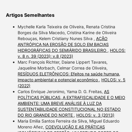
Artigos Semelhantes
Mychelle Karla Teixeira de Oliveira, Renata Cristina
Borges da Silva Macedo, Cristina Karine de Oliveira
Rebouças, Kelem Cristiany Nunes Silva ,
AÇÃO
ANTRÓPICA NA EROSÃO DE SOLO EM BACIAS
HIDROGRÁFICAS DO SEMIÁRIDO BRASILEIRO
,
HOLOS:
v. 8 n. 39 (2023): v.8 (2023)
Marc François Richter, Daiane Lippert Tavares,
Jaqueline Morbach, Celmar Correa de Oliveira,
RESÍDUOS ELETRÔNICOS: Efeitos na saúde humana,
impacto ambiental e potencial econômico
,
HOLOS: v. 5
(2022)
Carlos Enrique Jeronimo, Yama D. G. Freitas,
AS
POLÍTICAS PÚBLICAS, A EXTRAFISCALIDADE E O MEIO
AMBIENTE: UMA BREVE ANÁLISE À LUZ DA
SUSTENTABILIDADE CONSTITUCIONAL NO ESTADO
DO RIO GRANDE DO NORTE
,
HOLOS: v. 3 (2013)
Maria Emilia Santos Ferreira da Silva, Miguel Eduardo
Moreno Añez,
COEVOLUÇÃO E AS PRÁTICAS