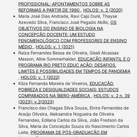
PROFISSIONAL: APONTAMENTOS SOBRE AS
REFORMAS A PARTIR DE 1990
,
HOLOS: v. 2 (2020)
Maria José Dias Andrade, Ravi Cajú Duré, Thayse
Azevedo Silva, Francisco José Pegado Abílio,
OS
OBJETIVOS DO ENSINO DE BIOLOGIA NA
CONCEPÇÃO DOCENTE: UM ESTUDO
FENOMENOLÓGICO COM PROFESSORES DE ENSINO
MÉDIO
,
HOLOS: v. 1 (2021)
Raiza Fernandes Bessa de Oliveira, Giseli Alcassas
Masson, Aline Sommerhalder,
EDUCAÇÃO INFANTIL E O
PROGRAMA RIO PRETO EDUC AÇÃO: DESAFIOS,
LIMITES E POSSIBILIDADES EM TEMPOS DE PANDEMIA
,
HOLOS: v. 1 (2022)
Kilza Fernanda Moreira de Viveiros,
EDUCAÇÃO,
POBREZA E DESIGUALDADES SOCIAIS: ESTUDOS
COMPARADOS NA ÍBERO-AMÉRICA
,
HOLOS: v. 2 n. 39
(2023): v.2(2023)
Francisco das Chagas Silva Souza, Elvira Fernandes de
Araújo Oliveira, Aleksandra Nogueira de Oliveira
Fernandes, Edilana Carlos da Silva, João Fredson da
Silva, Maria da Conceição Souza do Nascimento Carlos
Leite,
PROGRAMA DE PÓS-GRADUAÇÃO EM