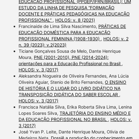
EDUCAÇÃO PROFISSIONAL (PPGEP/IFRN/BRASIL): UM
ESTUDO DA LINHA DE PESQUISA “FORMAÇÃO
DOCENTE E PRÁTICAS PEDAGÓGICAS NA EDUCAÇÃO
PROFISSIONAL”
,
HOLOS: v. 8 (2021)
Francinaide de Lima Silva Nascimento,
PRÁTICAS DE
EDUCAÇÃO DOMÉSTICA PARA A EDUCAÇÃO
PROFISSIONAL FEMININA (1908-1930)
,
HOLOS: v. 2
n. 39 (2023): v.2(2023)
Ticiane Gonçalves Sousa de Melo, Dante Henrique
Moura,
PNE (2001-2010), PNE (2014-2024):
orientações para a Educação Profissional no Brasil
,
HOLOS: v. 3 (2017)
Aleksandra Nogueira de Oliveira Fernandes, Ana Lúcia
Oliveira Aguiar, Stenio de Brito Fernandes,
O ENSINO
DE HISTÓRIA E O LUGAR DO LIVRO DIDÁTICO NA
TRANSPOSIÇÃO DIDÁTICA DO SABER ESCOLAR
,
HOLOS: v. 3 (2017)
Francisca Natália Silva, Erika Roberta Silva Lima, Lenina
Lopes Soares Silva,
TRAJETÓRIA DO ENSINO MÉDIO E
DA EDUCAÇÃO PROFISSIONAL NO BRASIL
,
HOLOS: v.
3 (2017)
José Yvan P. Leite, Dante Henrique Moura, Olívia de
Medeiros Neta,
Dossiê a produção do conhecimento em