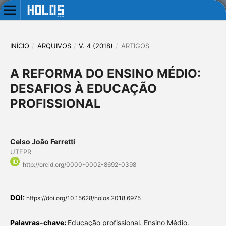
INÍCIO
/
ARQUIVOS
/
V. 4 (2018)
/
ARTIGOS
A REFORMA DO ENSINO MÉDIO:
DESAFIOS À EDUCAÇÃO
PROFISSIONAL
Celso João Ferretti
UTFPR
http://orcid.org/0000-0002-8692-0398
DOI:
https://doi.org/10.15628/holos.2018.6975
Palavras-chave:
Educação profissional. Ensino Médio.