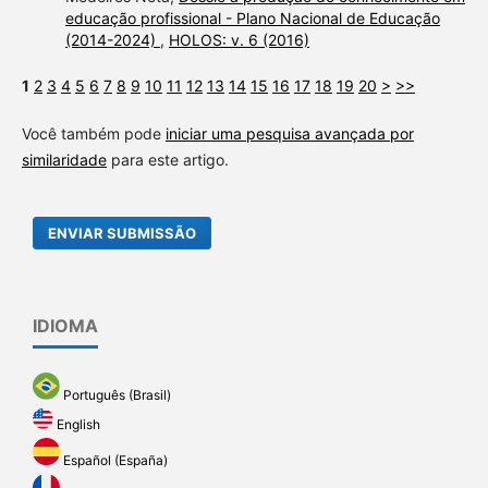
educação profissional - Plano Nacional de Educação
(2014-2024)
,
HOLOS: v. 6 (2016)
1
2
3
4
5
6
7
8
9
10
11
12
13
14
15
16
17
18
19
20
>
>>
Você também pode
iniciar uma pesquisa avançada por
similaridade
para este artigo.
ENVIAR SUBMISSÃO
IDIOMA
Português (Brasil)
English
Español (España)