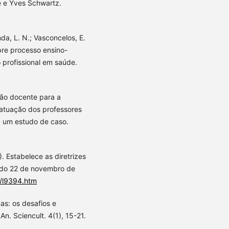
é e Yves Schwartz.
anda, L. N.; Vasconcelos, E.
bre processo ensino-
profissional em saúde.
ção docente para a
a atuação dos professores
 um estudo de caso.
 Estabelece as diretrizes
rado 22 de novembro de
s/l9394.htm
cas: os desafios e
An. Sciencult. 4(1), 15-21.