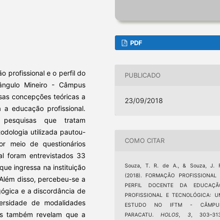
PDF
o profissional e o perfil do
PUBLICADO
iângulo Mineiro - Câmpus
rsas concepções teóricas a
23/09/2018
 a educação profissional.
 pesquisas que tratam
odologia utilizada pautou-
COMO CITAR
or meio de questionários
al foram entrevistados 33
Souza, T. R. de A., & Souza, J. 
ue ingressa na instituição
(2018). FORMAÇÃO PROFISSIONAL 
 Além disso, percebeu-se a
PERFIL DOCENTE DA EDUCAÇÃ
ógica e a discordância de
PROFISSIONAL E TECNOLÓGICA: U
ersidade de modalidades
ESTUDO NO IFTM - CÂMPU
ados também revelam que a
PARACATU.
HOLOS
,
3
, 303–313