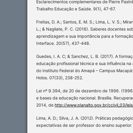
Esclarecimentos complementares de Pierre Pastr
Trabalho Educação e Saúde. 9(1), 47-67.
Freitas, D. A.; Santos, E. M. S.; Lima, L. V. S.; Mir
L.; & Nagliate, P. C. (2016). Saberes docentes so
aprendizagem e sua importância para a formação 
Interface. 20(57), 437-448.
Guedes, I. A. C; & Sanchez, L. B. (2017). A forma
educação profissional técnica e sua influência n
do Instituto Federal do Amapá – Campus Macapá:
Holos. 07(33), 238-252.
Lei nº 9.394, de 20 de dezembro de 1996. (1996).
e bases da educação nacional. Brasília. Recupe
2014, de
http://www.planalto.gov.br/ccivil_03/lei
Lima, A. D.; Silva, J. A. (2012). Práticas pedagógi
expectativas de ser professor do ensino superior. 