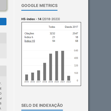
GOOGLE METRICS
H5-index
–
14
(2018-2023)
F.
E
O
M
S
SELO DE INDEXAÇÃO
.