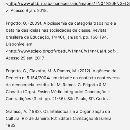
<
http://www.uff.br/trabalhonecessario/images/TN04%20ENGELS
>. Acesso 9 jan. 2018.
Frigotto, G. (2009). A polissemia da categoria trabalho e a
batalha das ideias nas sociedades de classe. Revista
brasileira de Educação, 14(40), jan/abri, pp. 168-194.
Disponível em
<
http://www.scielo.br/pdf/rbedu/v14n40/v14n40a14.pdf
>.
Acesso 29 set. 2017.
Frigotto, G., Ciavatta, M. & Ramos, M. (2012). A gênese do
Decreto n. 5.154/2004: um debate no contexto controverso
da democracia restrita. In: M. Ramos, G. Frigotto & M.
Ciavatta (Orgs). Ensino Médio Integrado: Concepção e
Contradições (3.ed. pp. 21-56). São Paulo, SP: Cortez.
Gramsci, A. (1982). Os Intelectuais e a Organização da
Cultura. Rio de Janeiro, RJ: Editora Civilização Brasileira,
1982.