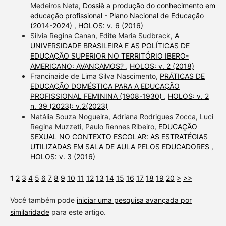
Medeiros Neta,
Dossiê a produção do conhecimento em
educação profissional - Plano Nacional de Educação
(2014-2024)
,
HOLOS: v. 6 (2016)
Silvia Regina Canan, Edite Maria Sudbrack,
A
UNIVERSIDADE BRASILEIRA E AS POLÍTICAS DE
EDUCAÇÃO SUPERIOR NO TERRITÓRIO IBERO-
AMERICANO: AVANÇAMOS?
,
HOLOS: v. 2 (2018)
Francinaide de Lima Silva Nascimento,
PRÁTICAS DE
EDUCAÇÃO DOMÉSTICA PARA A EDUCAÇÃO
PROFISSIONAL FEMININA (1908-1930)
,
HOLOS: v. 2
n. 39 (2023): v.2(2023)
Natália Souza Nogueira, Adriana Rodrigues Zocca, Luci
Regina Muzzeti, Paulo Rennes Ribeiro,
EDUCAÇÃO
SEXUAL NO CONTEXTO ESCOLAR: AS ESTRATÉGIAS
UTILIZADAS EM SALA DE AULA PELOS EDUCADORES
,
HOLOS: v. 3 (2016)
1
2
3
4
5
6
7
8
9
10
11
12
13
14
15
16
17
18
19
20
>
>>
Você também pode
iniciar uma pesquisa avançada por
similaridade
para este artigo.