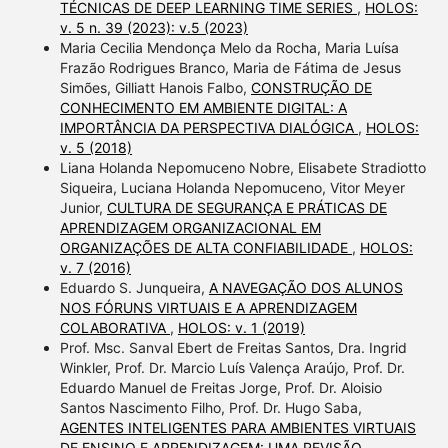
TÉCNICAS DE DEEP LEARNING TIME SERIES
,
HOLOS:
v. 5 n. 39 (2023): v.5 (2023)
Maria Cecilia Mendonça Melo da Rocha, Maria Luísa
Frazão Rodrigues Branco, Maria de Fátima de Jesus
Simões, Gilliatt Hanois Falbo,
CONSTRUÇÃO DE
CONHECIMENTO EM AMBIENTE DIGITAL: A
IMPORTÂNCIA DA PERSPECTIVA DIALÓGICA
,
HOLOS:
v. 5 (2018)
Liana Holanda Nepomuceno Nobre, Elisabete Stradiotto
Siqueira, Luciana Holanda Nepomuceno, Vitor Meyer
Junior,
CULTURA DE SEGURANÇA E PRÁTICAS DE
APRENDIZAGEM ORGANIZACIONAL EM
ORGANIZAÇÕES DE ALTA CONFIABILIDADE
,
HOLOS:
v. 7 (2016)
Eduardo S. Junqueira,
A NAVEGAÇÃO DOS ALUNOS
NOS FÓRUNS VIRTUAIS E A APRENDIZAGEM
COLABORATIVA
,
HOLOS: v. 1 (2019)
Prof. Msc. Sanval Ebert de Freitas Santos, Dra. Ingrid
Winkler, Prof. Dr. Marcio Luís Valença Araújo, Prof. Dr.
Eduardo Manuel de Freitas Jorge, Prof. Dr. Aloisio
Santos Nascimento Filho, Prof. Dr. Hugo Saba,
AGENTES INTELIGENTES PARA AMBIENTES VIRTUAIS
DE ENSINO E APRENDIZAGEM: UMA REVISÃO