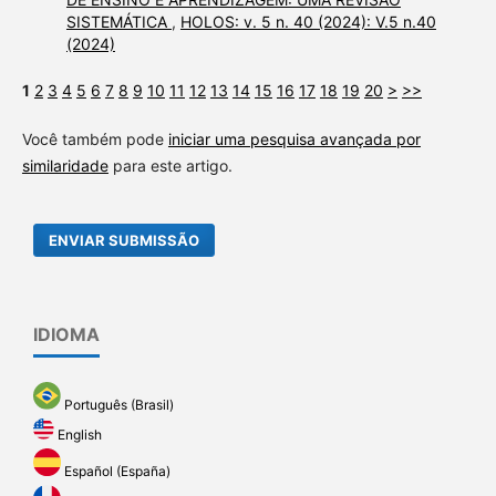
SISTEMÁTICA
,
HOLOS: v. 5 n. 40 (2024): V.5 n.40
(2024)
1
2
3
4
5
6
7
8
9
10
11
12
13
14
15
16
17
18
19
20
>
>>
Você também pode
iniciar uma pesquisa avançada por
similaridade
para este artigo.
ENVIAR SUBMISSÃO
IDIOMA
Português (Brasil)
English
Español (España)