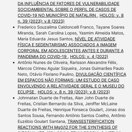
DA INFLUÊNCIA DE FATORES DE VULNERABILIDADE
SOCIOAMBIENTAL SOBRE O PERFIL DE CASOS DE
COVID-19 NO MUNICÍPIO DE NATAL/RN
,
HOLOS: v. 8
n. 39 (2023): v.8 (2023)
Frederico Souzalima Caldoncelli Franco, Tayane Soares
Miranda, Sarah Carolina Lopes, Yasmim Almeida Matos,
Maria Eduarda Jesus Santos,
NÍVEL DE ATIVIDADE
FÍSICA E SEDENTARISMO ASSOCIADOS A IMAGEM
CORPORAL EM ADOLESCENTES ANTES E DURANTE A
PANDEMIA DO COVID-19
,
HOLOS: v. 4 (2022)
Antônio Nunes de Oliveira, Rarisson Alexandre Félix,
Marcos Cirineu Aguiar Siqueira, Jonas Guimarães Paulo
Neto, Otávio Floriano Paulino,
DIVULGAÇÃO CIENTÍFICA
EM ESPAÇOS NÃO FORMAIS: UM ESTUDO DE CASO
ENVOLVENDO A RELATIVIDADE GERAL E O MUSEU DO
ECLIPSE
,
HOLOS: v. 8 n. 39 (2023): v.8 (2023)
Johnnatan Duarte de Freitas, Alan John Duarte de
Freitas, Cristian Bernardo da Silva, Jeniffer McLaine
Duarte de Freitas, Henrique Fonseca Goulart, Jonas dos
Santos Sousa, Fernando Antônio Santos Coelho, Antônio
Euzébio Goulart Santana,
TRANSESTERIFICATION
REACTIONS WITH Mg0/I2 FOR THE SYNTHESIS OF