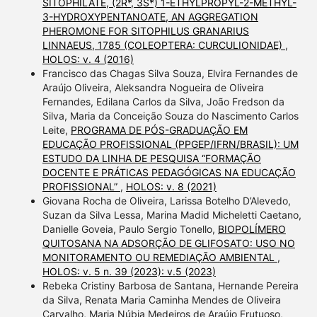
SITOPHILATE, (2R*, 3S*) 1-ETHYLPROPYL-2-METHYL-
3-HYDROXYPENTANOATE, AN AGGREGATION
PHEROMONE FOR SITOPHILUS GRANARIUS
LINNAEUS, 1785 (COLEOPTERA: CURCULIONIDAE)
,
HOLOS: v. 4 (2016)
Francisco das Chagas Silva Souza, Elvira Fernandes de
Araújo Oliveira, Aleksandra Nogueira de Oliveira
Fernandes, Edilana Carlos da Silva, João Fredson da
Silva, Maria da Conceição Souza do Nascimento Carlos
Leite,
PROGRAMA DE PÓS-GRADUAÇÃO EM
EDUCAÇÃO PROFISSIONAL (PPGEP/IFRN/BRASIL): UM
ESTUDO DA LINHA DE PESQUISA “FORMAÇÃO
DOCENTE E PRÁTICAS PEDAGÓGICAS NA EDUCAÇÃO
PROFISSIONAL”
,
HOLOS: v. 8 (2021)
Giovana Rocha de Oliveira, Larissa Botelho D’Alevedo,
Suzan da Silva Lessa, Marina Madid Micheletti Caetano,
Danielle Goveia, Paulo Sergio Tonello,
BIOPOLÍMERO
QUITOSANA NA ADSORÇÃO DE GLIFOSATO: USO NO
MONITORAMENTO OU REMEDIAÇÃO AMBIENTAL
,
HOLOS: v. 5 n. 39 (2023): v.5 (2023)
Rebeka Cristiny Barbosa de Santana, Hernande Pereira
da Silva, Renata Maria Caminha Mendes de Oliveira
Carvalho, Maria Núbia Medeiros de Araújo Frutuoso,