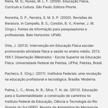
Neira, M. G.; Nunes, M. L. F. (2009). Educação Física,
Currículo e Cultura. São Paulo: Editora Phorte.
Noronha, D. P.; Ferreira, S. M. S. P. (2000). Revisões de
literatura. In Campello, B. S.; Condón, B. V.; Kremer, J. M.
(Orgs.). Fontes de informação para pesquisadores e
profissionais. Belo Horizonte: UFMG.
Otte, J. (2013). Intervenção em Educação Física escolar:
promovendo atividade física e saúde no ensino médio. 2013.
166 f. Dissertação (Mestrado) - Escola Superior de Educação
Física. Universidade Federal de Pelotas, UFPel, Pelotas, Brasil.
Pacheco, E. (Org.). (2011). Institutos Federais: uma revolução
na educação profissional e tecnológica. Brasília: Moderna.
Palma, L. C.; Alves, N. B.; Silva, T. N. da. (2013). Educação
para a Sustentabilidade: a construção de caminhos no
Instituto Federal de Educação, Ciência e Tecnologia do Rio
Grande do Sul (IFRS). Revista de Administração Mackenzie.