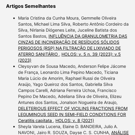
Artigos Semelhantes
Maria Cristina da Cunha Moura, Gemmelle Oliveira
Santos, Michael Lima Silva, Roberto Antônio Cordeiro da
Silva, Nirlania Diógenes Leite, Juceline Batista dos
Santos Bastos,
INFLUÊNCIA DA GRANULOMETRIA DAS
CINZAS DE INCINERAÇÃO DE RESÍDUOS SÓLIDOS
PERIGOSOS (RSP) NA FILTRAÇÃO DE LIXIVIADO DE
ATERRO SANITÁRIO
,
HOLOS: v. 5 n. 39 (2023): v.5
(2023)
Cleysyvan de Sousa Macedo, Anderson Felipe Jácome
de França, Leonardo Lima Pepino Macedo, Ticiana
Maria Lúcio de Amorim, Raphael Russi de Oliveira
Araújo, Yago Queiroz dos Santos, Gabriella Silva
Campos Carelli, Adriana Ferreira Uchoa, Francisco
Pepino De Macedo, Adeliana Silva de Oliveira, Elizeu
Antunes dos Santos, Jonalson Nogueira de Araujo,
DELETERIOUS EFFECT OF VICILINS FRACTIONS FROM
LEGUMINOUS SEED IN SEMI-FIELD CONDITIONS FOR
Ceratitis capitata
,
HOLOS: v. 8 (2021)
Sheyla Varela Lucena, Elaine D. BANDEIRA, Julio A.
NAVONI, Jairo R. SOUZA, Dayse C. S. CUNHA,
ANÁLISE