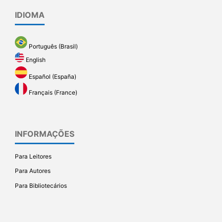
IDIOMA
Português (Brasil)
English
Español (España)
Français (France)
INFORMAÇÕES
Para Leitores
Para Autores
Para Bibliotecários