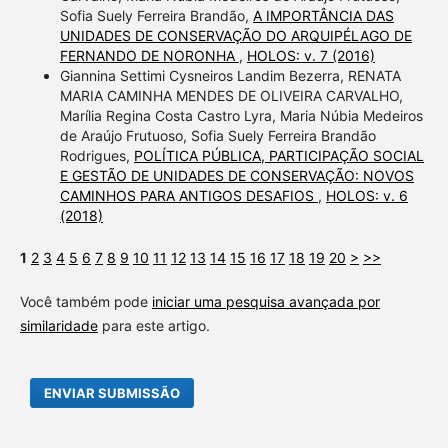
Sofia Suely Ferreira Brandão,
A IMPORTÂNCIA DAS
UNIDADES DE CONSERVAÇÃO DO ARQUIPÉLAGO DE
FERNANDO DE NORONHA
,
HOLOS: v. 7 (2016)
Giannina Settimi Cysneiros Landim Bezerra, RENATA
MARIA CAMINHA MENDES DE OLIVEIRA CARVALHO,
Marília Regina Costa Castro Lyra, Maria Núbia Medeiros
de Araújo Frutuoso, Sofia Suely Ferreira Brandão
Rodrigues,
POLÍTICA PÚBLICA, PARTICIPAÇÃO SOCIAL
E GESTÃO DE UNIDADES DE CONSERVAÇÃO: NOVOS
CAMINHOS PARA ANTIGOS DESAFIOS
,
HOLOS: v. 6
(2018)
1
2
3
4
5
6
7
8
9
10
11
12
13
14
15
16
17
18
19
20
>
>>
Você também pode
iniciar uma pesquisa avançada por
similaridade
para este artigo.
ENVIAR SUBMISSÃO