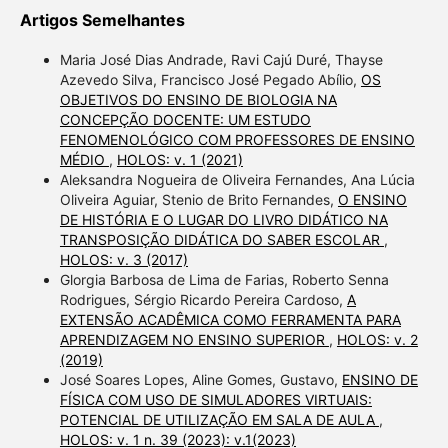
Artigos Semelhantes
Maria José Dias Andrade, Ravi Cajú Duré, Thayse
Azevedo Silva, Francisco José Pegado Abílio,
OS
OBJETIVOS DO ENSINO DE BIOLOGIA NA
CONCEPÇÃO DOCENTE: UM ESTUDO
FENOMENOLÓGICO COM PROFESSORES DE ENSINO
MÉDIO
,
HOLOS: v. 1 (2021)
Aleksandra Nogueira de Oliveira Fernandes, Ana Lúcia
Oliveira Aguiar, Stenio de Brito Fernandes,
O ENSINO
DE HISTÓRIA E O LUGAR DO LIVRO DIDÁTICO NA
TRANSPOSIÇÃO DIDÁTICA DO SABER ESCOLAR
,
HOLOS: v. 3 (2017)
Glorgia Barbosa de Lima de Farias, Roberto Senna
Rodrigues, Sérgio Ricardo Pereira Cardoso,
A
EXTENSÃO ACADÊMICA COMO FERRAMENTA PARA
APRENDIZAGEM NO ENSINO SUPERIOR
,
HOLOS: v. 2
(2019)
José Soares Lopes, Aline Gomes, Gustavo,
ENSINO DE
FÍSICA COM USO DE SIMULADORES VIRTUAIS:
POTENCIAL DE UTILIZAÇÃO EM SALA DE AULA
,
HOLOS: v. 1 n. 39 (2023): v.1(2023)