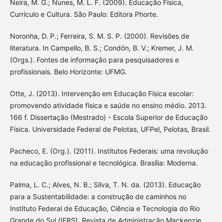
Neira, M. G.; Nunes, M. L. F. (2009). Educação Física,
Currículo e Cultura. São Paulo: Editora Phorte.
Noronha, D. P.; Ferreira, S. M. S. P. (2000). Revisões de
literatura. In Campello, B. S.; Condón, B. V.; Kremer, J. M.
(Orgs.). Fontes de informação para pesquisadores e
profissionais. Belo Horizonte: UFMG.
Otte, J. (2013). Intervenção em Educação Física escolar:
promovendo atividade física e saúde no ensino médio. 2013.
166 f. Dissertação (Mestrado) - Escola Superior de Educação
Física. Universidade Federal de Pelotas, UFPel, Pelotas, Brasil.
Pacheco, E. (Org.). (2011). Institutos Federais: uma revolução
na educação profissional e tecnológica. Brasília: Moderna.
Palma, L. C.; Alves, N. B.; Silva, T. N. da. (2013). Educação
para a Sustentabilidade: a construção de caminhos no
Instituto Federal de Educação, Ciência e Tecnologia do Rio
Grande do Sul (IFRS). Revista de Administração Mackenzie.