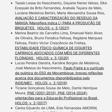
Tassio Lessa do Nascimento, Dayane Neres Veloso, Eike
Ezequiel de Brito Fernandes, Arabela Tayara de Melo,
Luciana Medeiros Bertini, Maria Alexsandra Sousa Rios,
AVALIAÇÃO E CARACTERIZAÇÃO DO RESÍDUO DA
MANGA (Mangifera indica L) PARA A PRODUÇÃO DE
BRIQUETES
,
HOLOS: v. 5 (2021)
Marina Beatriz de Carvalho Lima, Emanuel Neto Alves
de Oliveira, Bruno Fonsêca Feitosa, Regilane Marques
Feitosa, Pedro Victor Crescêncio de Freitas,
ESTABILIDADE FÍSICO-QUÍMICA DE IOGURTES
CAPRINOS ADOÇADOS COM MÉIS DE DIFERENTES
FLORADAS
,
HOLOS: v. 5 (2020)
Lucas Pereira Gandra, Karoline Borges de Medeiros,
José Mateus do Nascimento,
Paulo Freire e o currículo
de química do ESG de Moçambique: breves reflexões
acerca dos documentos disponibilizados pelo
INDE/MEC
,
HOLOS: v. 3 (2016)
Ticiane Gonçalves Sousa de Melo, Dante Henrique
Moura,
PNE (2001-2010), PNE (2014-2024):
orientações para a Educação Profissional no Brasil
,
HOLOS: v. 3 (2017)
Carlos Eduardo de LIMA, Enio Fernandes AMORIM,