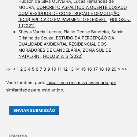
Hudson da Silva OLIVEIRA, Lucas Fernandes de
MOURA,
CONCRETO ASFÁLTICO A QUENTE DOSADO
COM RESÍDUOS DE CONSTRUÇÃO E DEMOLIÇÃO
(RCD) APLICADO EM PAVIMENTO FLEXÍVEL
,
HOLOS: v.
1 (2021)
Sheyla Varela Lucena, Elaine Denise Bandeira, Samir
Cristino de Souza,
ESTUDO DA PERCEPÇÃO DA
QUALIDADE AMBIENTAL RESIDENCIAL DOS
MORADORES DE CANDELÁRIA, ZONA SUL DE
NATAL/RN
,
HOLOS: v. 6 (2022)
<<
<
1
2
3
4
5
6
7
8
9
10
11
12
13
14
15
16
17
18
19
20
>
>>
Você também pode
iniciar uma pesquisa avançada por
similaridade
para este artigo.
ENVIAR SUBMISSÃO
IDIOMA