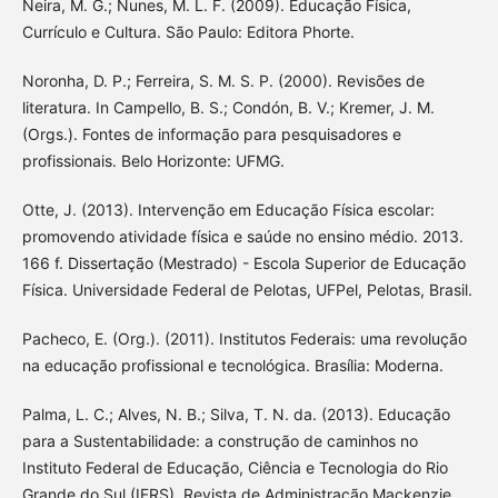
Neira, M. G.; Nunes, M. L. F. (2009). Educação Física,
Currículo e Cultura. São Paulo: Editora Phorte.
Noronha, D. P.; Ferreira, S. M. S. P. (2000). Revisões de
literatura. In Campello, B. S.; Condón, B. V.; Kremer, J. M.
(Orgs.). Fontes de informação para pesquisadores e
profissionais. Belo Horizonte: UFMG.
Otte, J. (2013). Intervenção em Educação Física escolar:
promovendo atividade física e saúde no ensino médio. 2013.
166 f. Dissertação (Mestrado) - Escola Superior de Educação
Física. Universidade Federal de Pelotas, UFPel, Pelotas, Brasil.
Pacheco, E. (Org.). (2011). Institutos Federais: uma revolução
na educação profissional e tecnológica. Brasília: Moderna.
Palma, L. C.; Alves, N. B.; Silva, T. N. da. (2013). Educação
para a Sustentabilidade: a construção de caminhos no
Instituto Federal de Educação, Ciência e Tecnologia do Rio
Grande do Sul (IFRS). Revista de Administração Mackenzie.