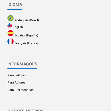
IDIOMA
Português (Brasil)
English
Español (España)
Français (France)
INFORMAÇÕES
Para Leitores
Para Autores
Para Bibliotecários