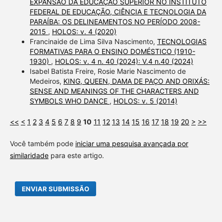
EXPANSÃO DA EDUCAÇÃO SUPERIOR NO INSTITUTO
FEDERAL DE EDUCAÇÃO, CIÊNCIA E TECNOLOGIA DA
PARAÍBA: OS DELINEAMENTOS NO PERÍODO 2008-
2015
,
HOLOS: v. 4 (2020)
Francinaide de Lima Silva Nascimento,
TECNOLOGIAS
FORMATIVAS PARA O ENSINO DOMÉSTICO (1910-
1930)
,
HOLOS: v. 4 n. 40 (2024): V.4 n.40 (2024)
Isabel Batista Freire, Rosie Marie Nascimento de
Medeiros,
KING, QUEEN, DAMA DE PAÇO AND ORIXÁS:
SENSE AND MEANINGS OF THE CHARACTERS AND
SYMBOLS WHO DANCE
,
HOLOS: v. 5 (2014)
<<
<
1
2
3
4
5
6
7
8
9
10
11
12
13
14
15
16
17
18
19
20
>
>>
Você também pode
iniciar uma pesquisa avançada por
similaridade
para este artigo.
ENVIAR SUBMISSÃO