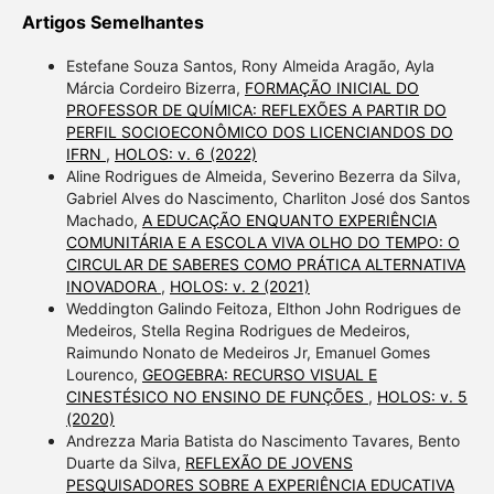
Artigos Semelhantes
Estefane Souza Santos, Rony Almeida Aragão, Ayla
Márcia Cordeiro Bizerra,
FORMAÇÃO INICIAL DO
PROFESSOR DE QUÍMICA: REFLEXÕES A PARTIR DO
PERFIL SOCIOECONÔMICO DOS LICENCIANDOS DO
IFRN
,
HOLOS: v. 6 (2022)
Aline Rodrigues de Almeida, Severino Bezerra da Silva,
Gabriel Alves do Nascimento, Charliton José dos Santos
Machado,
A EDUCAÇÃO ENQUANTO EXPERIÊNCIA
COMUNITÁRIA E A ESCOLA VIVA OLHO DO TEMPO: O
CIRCULAR DE SABERES COMO PRÁTICA ALTERNATIVA
INOVADORA
,
HOLOS: v. 2 (2021)
Weddington Galindo Feitoza, Elthon John Rodrigues de
Medeiros, Stella Regina Rodrigues de Medeiros,
Raimundo Nonato de Medeiros Jr, Emanuel Gomes
Lourenco,
GEOGEBRA: RECURSO VISUAL E
CINESTÉSICO NO ENSINO DE FUNÇÕES
,
HOLOS: v. 5
(2020)
Andrezza Maria Batista do Nascimento Tavares, Bento
Duarte da Silva,
REFLEXÃO DE JOVENS
PESQUISADORES SOBRE A EXPERIÊNCIA EDUCATIVA