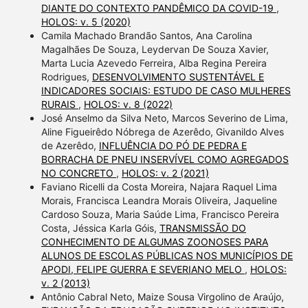
DIANTE DO CONTEXTO PANDÊMICO DA COVID-19
,
HOLOS: v. 5 (2020)
Camila Machado Brandão Santos, Ana Carolina
Magalhães De Souza, Leydervan De Souza Xavier,
Marta Lucia Azevedo Ferreira, Alba Regina Pereira
Rodrigues,
DESENVOLVIMENTO SUSTENTÁVEL E
INDICADORES SOCIAIS: ESTUDO DE CASO MULHERES
RURAIS
,
HOLOS: v. 8 (2022)
José Anselmo da Silva Neto, Marcos Severino de Lima,
Aline Figueirêdo Nóbrega de Azerêdo, Givanildo Alves
de Azerêdo,
INFLUÊNCIA DO PÓ DE PEDRA E
BORRACHA DE PNEU INSERVÍVEL COMO AGREGADOS
NO CONCRETO
,
HOLOS: v. 2 (2021)
Faviano Ricelli da Costa Moreira, Najara Raquel Lima
Morais, Francisca Leandra Morais Oliveira, Jaqueline
Cardoso Souza, Maria Saúde Lima, Francisco Pereira
Costa, Jéssica Karla Góis,
TRANSMISSÃO DO
CONHECIMENTO DE ALGUMAS ZOONOSES PARA
ALUNOS DE ESCOLAS PÚBLICAS NOS MUNICÍPIOS DE
APODI, FELIPE GUERRA E SEVERIANO MELO
,
HOLOS:
v. 2 (2013)
Antônio Cabral Neto, Maize Sousa Virgolino de Araújo,