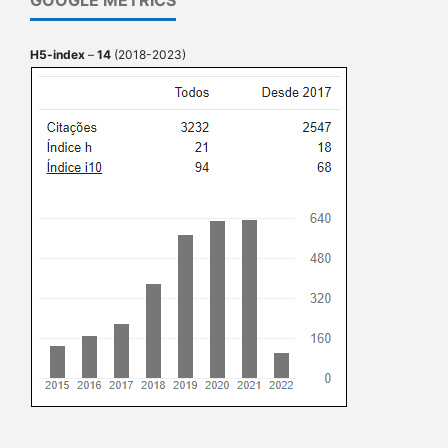
GOOGLE METRICS
H5-index
–
14
(2018-2023)