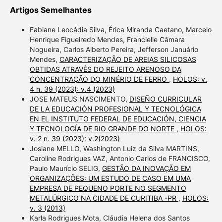
Artigos Semelhantes
Fabiane Leocádia Silva, Érica Miranda Caetano, Marcelo
Henrique Figueiredo Mendes, Francielle Câmara
Nogueira, Carlos Alberto Pereira, Jefferson Januário
Mendes,
CARACTERIZAÇÃO DE AREIAS SILICOSAS
OBTIDAS ATRAVÉS DO REJEITO ARENOSO DA
CONCENTRAÇÃO DO MINÉRIO DE FERRO
,
HOLOS: v.
4 n. 39 (2023): v.4 (2023)
JOSE MATEUS NASCIMENTO,
DISEÑO CURRICULAR
DE LA EDUCACIÓN PROFESIONAL Y TECNOLÓGICA
EN EL INSTITUTO FEDERAL DE EDUCACIÓN, CIENCIA
Y TECNOLOGÍA DE RIO GRANDE DO NORTE
,
HOLOS:
v. 2 n. 39 (2023): v.2(2023)
Josiane MELLO, Washington Luiz da Silva MARTINS,
Caroline Rodrigues VAZ, Antonio Carlos de FRANCISCO,
Paulo Maurício SELIG,
GESTÃO DA INOVAÇÃO EM
ORGANIZAÇÕES: UM ESTUDO DE CASO EM UMA
EMPRESA DE PEQUENO PORTE NO SEGMENTO
METALÚRGICO NA CIDADE DE CURITIBA -PR
,
HOLOS:
v. 3 (2013)
Karla Rodrigues Mota, Cláudia Helena dos Santos