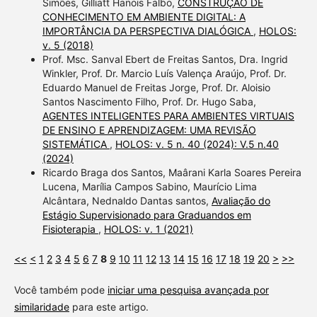
Simões, Gilliatt Hanois Falbo,
CONSTRUÇÃO DE
CONHECIMENTO EM AMBIENTE DIGITAL: A
IMPORTÂNCIA DA PERSPECTIVA DIALÓGICA
,
HOLOS:
v. 5 (2018)
Prof. Msc. Sanval Ebert de Freitas Santos, Dra. Ingrid
Winkler, Prof. Dr. Marcio Luís Valença Araújo, Prof. Dr.
Eduardo Manuel de Freitas Jorge, Prof. Dr. Aloisio
Santos Nascimento Filho, Prof. Dr. Hugo Saba,
AGENTES INTELIGENTES PARA AMBIENTES VIRTUAIS
DE ENSINO E APRENDIZAGEM: UMA REVISÃO
SISTEMÁTICA
,
HOLOS: v. 5 n. 40 (2024): V.5 n.40
(2024)
Ricardo Braga dos Santos, Maârani Karla Soares Pereira
Lucena, Marília Campos Sabino, Maurício Lima
Alcântara, Nednaldo Dantas santos,
Avaliação do
Estágio Supervisionado para Graduandos em
Fisioterapia
,
HOLOS: v. 1 (2021)
<<
<
1
2
3
4
5
6
7
8
9
10
11
12
13
14
15
16
17
18
19
20
>
>>
Você também pode
iniciar uma pesquisa avançada por
similaridade
para este artigo.