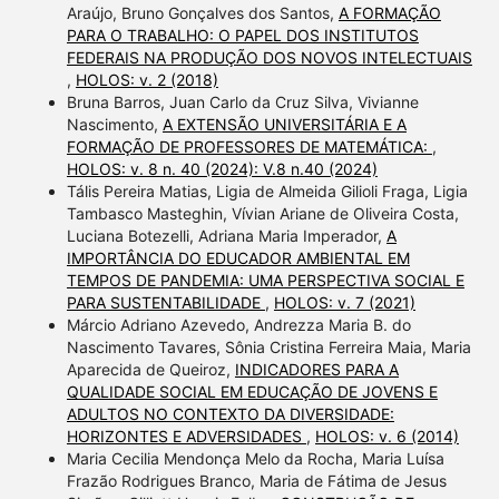
Araújo, Bruno Gonçalves dos Santos,
A FORMAÇÃO
PARA O TRABALHO: O PAPEL DOS INSTITUTOS
FEDERAIS NA PRODUÇÃO DOS NOVOS INTELECTUAIS
,
HOLOS: v. 2 (2018)
Bruna Barros, Juan Carlo da Cruz Silva, Vivianne
Nascimento,
A EXTENSÃO UNIVERSITÁRIA E A
FORMAÇÃO DE PROFESSORES DE MATEMÁTICA:
,
HOLOS: v. 8 n. 40 (2024): V.8 n.40 (2024)
Tális Pereira Matias, Ligia de Almeida Gilioli Fraga, Ligia
Tambasco Masteghin, Vívian Ariane de Oliveira Costa,
Luciana Botezelli, Adriana Maria Imperador,
A
IMPORTÂNCIA DO EDUCADOR AMBIENTAL EM
TEMPOS DE PANDEMIA: UMA PERSPECTIVA SOCIAL E
PARA SUSTENTABILIDADE
,
HOLOS: v. 7 (2021)
Márcio Adriano Azevedo, Andrezza Maria B. do
Nascimento Tavares, Sônia Cristina Ferreira Maia, Maria
Aparecida de Queiroz,
INDICADORES PARA A
QUALIDADE SOCIAL EM EDUCAÇÃO DE JOVENS E
ADULTOS NO CONTEXTO DA DIVERSIDADE:
HORIZONTES E ADVERSIDADES
,
HOLOS: v. 6 (2014)
Maria Cecilia Mendonça Melo da Rocha, Maria Luísa
Frazão Rodrigues Branco, Maria de Fátima de Jesus