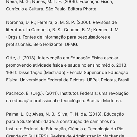
Neira, M. G.; Nunes, M. L. F. (2009). Educação Física,
Currículo e Cultura. São Paulo: Editora Phorte.
Noronha, D. P.; Ferreira, S. M. S. P. (2000). Revisões de
literatura. In Campello, B. S.; Condón, B. V.; Kremer, J. M.
(Orgs.). Fontes de informação para pesquisadores e
profissionais. Belo Horizonte: UFMG.
Otte, J. (2013). Intervenção em Educação Física escolar:
promovendo atividade física e saúde no ensino médio. 2013.
166 f. Dissertação (Mestrado) - Escola Superior de Educação
Física. Universidade Federal de Pelotas, UFPel, Pelotas, Brasil.
Pacheco, E. (Org.). (2011). Institutos Federais: uma revolução
na educação profissional e tecnológica. Brasília: Moderna.
Palma, L. C.; Alves, N. B.; Silva, T. N. da. (2013). Educação
para a Sustentabilidade: a construção de caminhos no
Instituto Federal de Educação, Ciência e Tecnologia do Rio
Grande do Sul (IFRS). Revista de Administração Mackenzie.