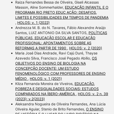
Raiza Fernandes Bessa de Oliveira, Giseli Alcassas
Masson, Aline Sommerhalder,
EDUCAÇÃO INFANTIL E O
PROGRAMA RIO PRETO EDUC AÇÃO: DESAFIOS,
LIMITES E POSSIBILIDADES EM TEMPOS DE PANDEMIA
,
HOLOS: v. 1 (2022)
Andrezza M. B. do N. Tavares, Fábio Alexandre Araújo
Santos, LUIZ ANTONIO DA SILVA SANTOS,
POLÍTICAS
PÚBLICAS, EDUCAÇÃO ESCOLAR E EDUCAÇÃO
PROFISSIONAL: APONTAMENTOS SOBRE AS
REFORMAS A PARTIR DE 1990
,
HOLOS: v. 2 (2020)
Maria José Dias Andrade, Ravi Cajú Duré, Thayse
Azevedo Silva, Francisco José Pegado Abílio,
OS
OBJETIVOS DO ENSINO DE BIOLOGIA NA
CONCEPÇÃO DOCENTE: UM ESTUDO
FENOMENOLÓGICO COM PROFESSORES DE ENSINO
MÉDIO
,
HOLOS: v. 1 (2021)
Kilza Fernanda Moreira de Viveiros,
EDUCAÇÃO,
POBREZA E DESIGUALDADES SOCIAIS: ESTUDOS
COMPARADOS NA ÍBERO-AMÉRICA
,
HOLOS: v. 2 n. 39
(2023): v.2(2023)
Aleksandra Nogueira de Oliveira Fernandes, Ana Lúcia
Oliveira Aguiar, Stenio de Brito Fernandes,
O ENSINO