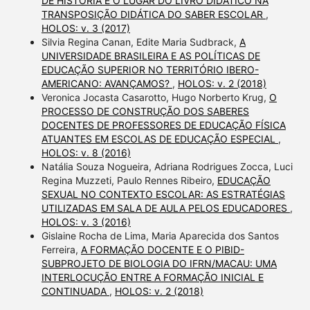
DE HISTÓRIA E O LUGAR DO LIVRO DIDÁTICO NA
TRANSPOSIÇÃO DIDÁTICA DO SABER ESCOLAR
,
HOLOS: v. 3 (2017)
Silvia Regina Canan, Edite Maria Sudbrack,
A
UNIVERSIDADE BRASILEIRA E AS POLÍTICAS DE
EDUCAÇÃO SUPERIOR NO TERRITÓRIO IBERO-
AMERICANO: AVANÇAMOS?
,
HOLOS: v. 2 (2018)
Veronica Jocasta Casarotto, Hugo Norberto Krug,
O
PROCESSO DE CONSTRUÇÃO DOS SABERES
DOCENTES DE PROFESSORES DE EDUCAÇÃO FÍSICA
ATUANTES EM ESCOLAS DE EDUCAÇÃO ESPECIAL
,
HOLOS: v. 8 (2016)
Natália Souza Nogueira, Adriana Rodrigues Zocca, Luci
Regina Muzzeti, Paulo Rennes Ribeiro,
EDUCAÇÃO
SEXUAL NO CONTEXTO ESCOLAR: AS ESTRATÉGIAS
UTILIZADAS EM SALA DE AULA PELOS EDUCADORES
,
HOLOS: v. 3 (2016)
Gislaine Rocha de Lima, Maria Aparecida dos Santos
Ferreira,
A FORMAÇÃO DOCENTE E O PIBID-
SUBPROJETO DE BIOLOGIA DO IFRN/MACAU: UMA
INTERLOCUÇÃO ENTRE A FORMAÇÃO INICIAL E
CONTINUADA
,
HOLOS: v. 2 (2018)