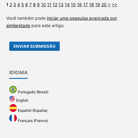
1
2
3
4
5
6
7
8
9
10
11
12
13
14
15
16
17
18
19
20
>
>>
Você também pode
iniciar uma pesquisa avançada por
similaridade
para este artigo.
ENVIAR SUBMISSÃO
IDIOMA
Português (Brasil)
English
Español (España)
Français (France)