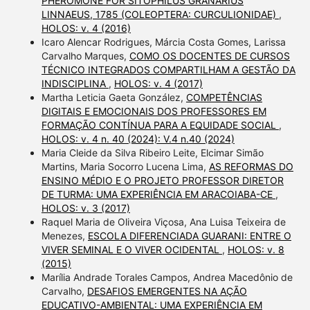
PHEROMONE FOR SITOPHILUS GRANARIUS
LINNAEUS, 1785 (COLEOPTERA: CURCULIONIDAE)
,
HOLOS: v. 4 (2016)
Icaro Alencar Rodrigues, Márcia Costa Gomes, Larissa
Carvalho Marques,
COMO OS DOCENTES DE CURSOS
TÉCNICO INTEGRADOS COMPARTILHAM A GESTÃO DA
INDISCIPLINA
,
HOLOS: v. 4 (2017)
Martha Leticia Gaeta González,
COMPETÊNCIAS
DIGITAIS E EMOCIONAIS DOS PROFESSORES EM
FORMAÇÃO CONTÍNUA PARA A EQUIDADE SOCIAL
,
HOLOS: v. 4 n. 40 (2024): V.4 n.40 (2024)
Maria Cleide da Silva Ribeiro Leite, Elcimar Simão
Martins, Maria Socorro Lucena Lima,
AS REFORMAS DO
ENSINO MÉDIO E O PROJETO PROFESSOR DIRETOR
DE TURMA: UMA EXPERIÊNCIA EM ARACOIABA-CE
,
HOLOS: v. 3 (2017)
Raquel Maria de Oliveira Viçosa, Ana Luisa Teixeira de
Menezes,
ESCOLA DIFERENCIADA GUARANI: ENTRE O
VIVER SEMINAL E O VIVER OCIDENTAL
,
HOLOS: v. 8
(2015)
Marília Andrade Torales Campos, Andrea Macedônio de
Carvalho,
DESAFIOS EMERGENTES NA AÇÃO
EDUCATIVO-AMBIENTAL: UMA EXPERIÊNCIA EM