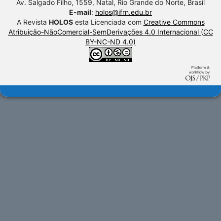
Av. Salgado Filho, 1559, Natal, Rio Grande do Norte, Brasil
E-mail
:
holos@ifrn.edu.br
A Revista
HOLOS
esta Licenciada com
Creative Commons
Atribuição-NãoComercial-SemDerivações 4.0 Internacional (CC
BY-NC-ND 4.0)