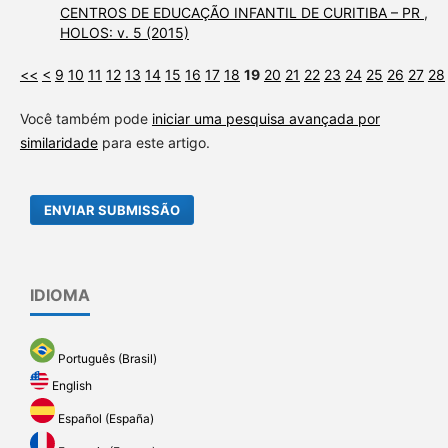
CENTROS DE EDUCAÇÃO INFANTIL DE CURITIBA – PR
,
HOLOS: v. 5 (2015)
<<
<
9
10
11
12
13
14
15
16
17
18
19
20
21
22
23
24
25
26
27
28
Você também pode
iniciar uma pesquisa avançada por
similaridade
para este artigo.
ENVIAR SUBMISSÃO
IDIOMA
Português (Brasil)
English
Español (España)