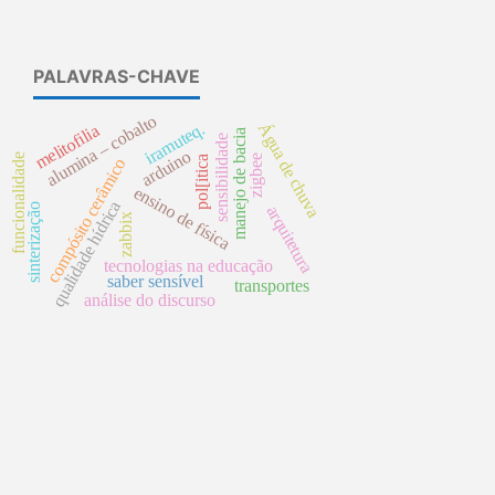
PALAVRAS-CHAVE
alumina – cobalto
Água de chuva
iramuteq.
melitofilia
manejo de bacia
sensibilidade
arduino
funcionalidade
zigbee
pol[itica
compósito cerâmico
ensino de física
qualidade hídrica
sinterização
arquitetura
zabbix
tecnologias na educação
saber sensível
transportes
análise do discurso