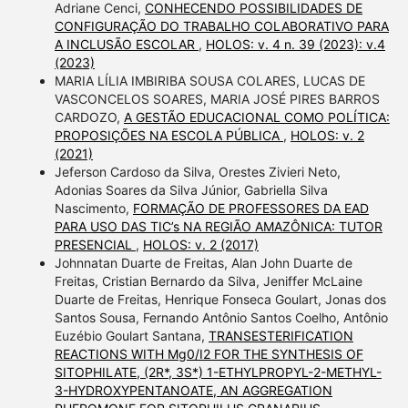
Adriane Cenci,
CONHECENDO POSSIBILIDADES DE
CONFIGURAÇÃO DO TRABALHO COLABORATIVO PARA
A INCLUSÃO ESCOLAR
,
HOLOS: v. 4 n. 39 (2023): v.4
(2023)
MARIA LÍLIA IMBIRIBA SOUSA COLARES, LUCAS DE
VASCONCELOS SOARES, MARIA JOSÉ PIRES BARROS
CARDOZO,
A GESTÃO EDUCACIONAL COMO POLÍTICA:
PROPOSIÇÕES NA ESCOLA PÚBLICA
,
HOLOS: v. 2
(2021)
Jeferson Cardoso da Silva, Orestes Zivieri Neto,
Adonias Soares da Silva Júnior, Gabriella Silva
Nascimento,
FORMAÇÃO DE PROFESSORES DA EAD
PARA USO DAS TIC’s NA REGIÃO AMAZÔNICA: TUTOR
PRESENCIAL
,
HOLOS: v. 2 (2017)
Johnnatan Duarte de Freitas, Alan John Duarte de
Freitas, Cristian Bernardo da Silva, Jeniffer McLaine
Duarte de Freitas, Henrique Fonseca Goulart, Jonas dos
Santos Sousa, Fernando Antônio Santos Coelho, Antônio
Euzébio Goulart Santana,
TRANSESTERIFICATION
REACTIONS WITH Mg0/I2 FOR THE SYNTHESIS OF
SITOPHILATE, (2R*, 3S*) 1-ETHYLPROPYL-2-METHYL-
3-HYDROXYPENTANOATE, AN AGGREGATION