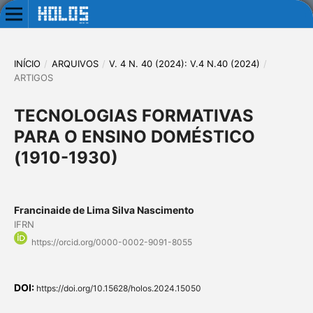
INÍCIO
/
ARQUIVOS
/
V. 4 N. 40 (2024): V.4 N.40 (2024)
/
ARTIGOS
TECNOLOGIAS FORMATIVAS
PARA O ENSINO DOMÉSTICO
(1910-1930)
Francinaide de Lima Silva Nascimento
IFRN
https://orcid.org/0000-0002-9091-8055
DOI:
https://doi.org/10.15628/holos.2024.15050