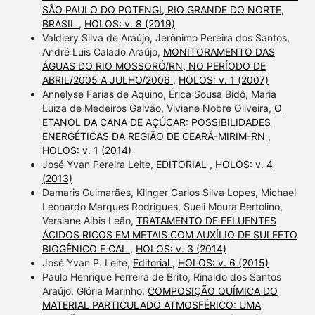
SÃO PAULO DO POTENGI, RIO GRANDE DO NORTE,
BRASIL
,
HOLOS: v. 8 (2019)
Valdiery Silva de Araújo, Jerônimo Pereira dos Santos,
André Luis Calado Araújo,
MONITORAMENTO DAS
ÁGUAS DO RIO MOSSORÓ/RN, NO PERÍODO DE
ABRIL/2005 A JULHO/2006
,
HOLOS: v. 1 (2007)
Annelyse Farias de Aquino, Érica Sousa Bidô, Maria
Luiza de Medeiros Galvão, Viviane Nobre Oliveira,
O
ETANOL DA CANA DE AÇÚCAR: POSSIBILIDADES
ENERGÉTICAS DA REGIÃO DE CEARÁ-MIRIM-RN
,
HOLOS: v. 1 (2014)
José Yvan Pereira Leite,
EDITORIAL
,
HOLOS: v. 4
(2013)
Damaris Guimarães, Klinger Carlos Silva Lopes, Michael
Leonardo Marques Rodrigues, Sueli Moura Bertolino,
Versiane Albis Leão,
TRATAMENTO DE EFLUENTES
ÁCIDOS RICOS EM METAIS COM AUXÍLIO DE SULFETO
BIOGÊNICO E CAL
,
HOLOS: v. 3 (2014)
José Yvan P. Leite,
Editorial
,
HOLOS: v. 6 (2015)
Paulo Henrique Ferreira de Brito, Rinaldo dos Santos
Araújo, Glória Marinho,
COMPOSIÇÃO QUÍMICA DO
MATERIAL PARTICULADO ATMOSFÉRICO: UMA