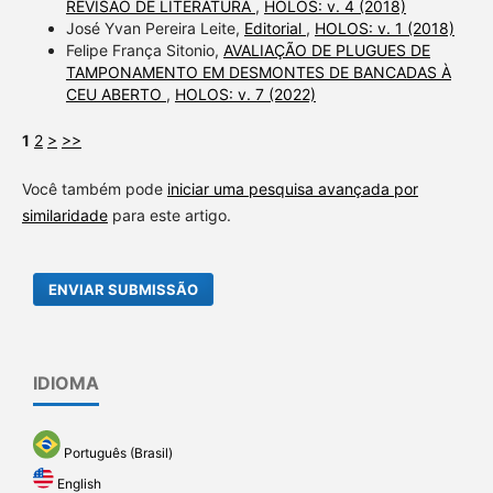
REVISÃO DE LITERATURA
,
HOLOS: v. 4 (2018)
José Yvan Pereira Leite,
Editorial
,
HOLOS: v. 1 (2018)
Felipe França Sitonio,
AVALIAÇÃO DE PLUGUES DE
TAMPONAMENTO EM DESMONTES DE BANCADAS À
CEU ABERTO
,
HOLOS: v. 7 (2022)
1
2
>
>>
Você também pode
iniciar uma pesquisa avançada por
similaridade
para este artigo.
ENVIAR SUBMISSÃO
IDIOMA
Português (Brasil)
English