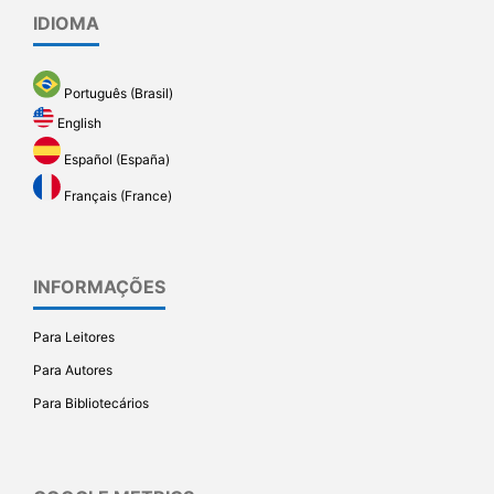
IDIOMA
Português (Brasil)
English
Español (España)
Français (France)
INFORMAÇÕES
Para Leitores
Para Autores
Para Bibliotecários