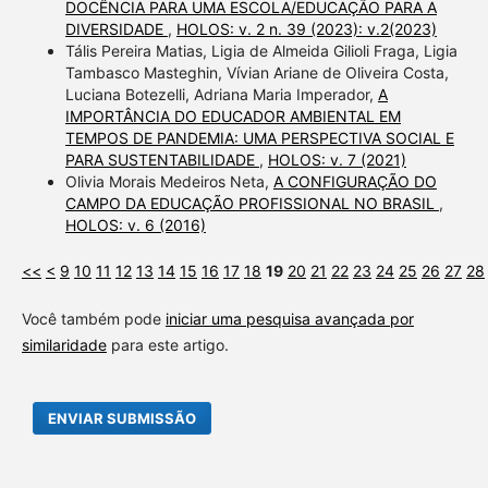
DOCÊNCIA PARA UMA ESCOLA/EDUCAÇÃO PARA A
DIVERSIDADE
,
HOLOS: v. 2 n. 39 (2023): v.2(2023)
Tális Pereira Matias, Ligia de Almeida Gilioli Fraga, Ligia
Tambasco Masteghin, Vívian Ariane de Oliveira Costa,
Luciana Botezelli, Adriana Maria Imperador,
A
IMPORTÂNCIA DO EDUCADOR AMBIENTAL EM
TEMPOS DE PANDEMIA: UMA PERSPECTIVA SOCIAL E
PARA SUSTENTABILIDADE
,
HOLOS: v. 7 (2021)
Olivia Morais Medeiros Neta,
A CONFIGURAÇÃO DO
CAMPO DA EDUCAÇÃO PROFISSIONAL NO BRASIL
,
HOLOS: v. 6 (2016)
<<
<
9
10
11
12
13
14
15
16
17
18
19
20
21
22
23
24
25
26
27
28
Você também pode
iniciar uma pesquisa avançada por
similaridade
para este artigo.
ENVIAR SUBMISSÃO