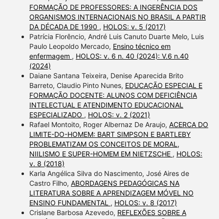
FORMAÇÃO DE PROFESSORES: A INGERÊNCIA DOS
ORGANISMOS INTERNACIONAIS NO BRASIL A PARTIR
DA DÉCADA DE 1990
,
HOLOS: v. 5 (2017)
Patrícia Florêncio, André Luis Canuto Duarte Melo, Luis
Paulo Leopoldo Mercado,
Ensino técnico em
enfermagem
,
HOLOS: v. 6 n. 40 (2024): V.6 n.40
(2024)
Daiane Santana Teixeira, Denise Aparecida Brito
Barreto, Claudio Pinto Nunes,
EDUCAÇÃO ESPECIAL E
FORMAÇÃO DOCENTE: ALUNOS COM DEFICIÊNCIA
INTELECTUAL E ATENDIMENTO EDUCACIONAL
ESPECIALIZADO
,
HOLOS: v. 2 (2021)
Rafael Montoito, Roger Albernaz De Araujo,
ACERCA DO
LIMITE-DO-HOMEM: BART SIMPSON E BARTLEBY
PROBLEMATIZAM OS CONCEITOS DE MORAL,
NIILISMO E SUPER-HOMEM EM NIETZSCHE
,
HOLOS:
v. 8 (2018)
Karla Angélica Silva do Nascimento, José Aires de
Castro Filho,
ABORDAGENS PEDAGÓGICAS NA
LITERATURA SOBRE A APRENDIZAGEM MÓVEL NO
ENSINO FUNDAMENTAL
,
HOLOS: v. 8 (2017)
Crislane Barbosa Azevedo,
REFLEXÕES SOBRE A