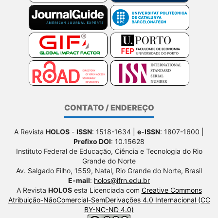
CONTATO / ENDEREÇO
A Revista
HOLOS
-
ISSN
: 1518-1634 |
e-ISSN
: 1807-1600 |
Prefixo DOI
: 10.15628
Instituto Federal de Educação, Ciência e Tecnologia do Rio
Grande do Norte
Av. Salgado Filho, 1559, Natal, Rio Grande do Norte, Brasil
E-mail
:
holos@ifrn.edu.br
A Revista
HOLOS
esta Licenciada com
Creative Commons
Atribuição-NãoComercial-SemDerivações 4.0 Internacional (CC
BY-NC-ND 4.0)