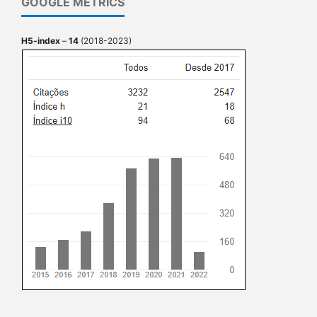
GOOGLE METRICS
H5-index
–
14
(2018-2023)