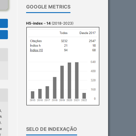
GOOGLE METRICS
H5-index
–
14
(2018-2023)
N,
A
).
SELO DE INDEXAÇÃO
e
/