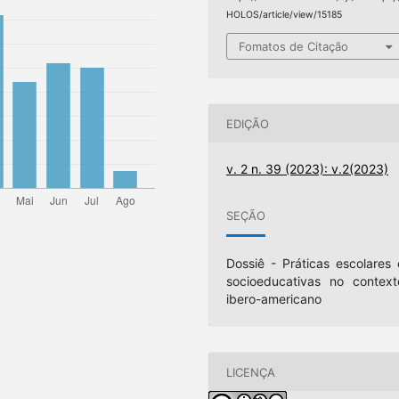
HOLOS/article/view/15185
Fomatos de Citação
EDIÇÃO
v. 2 n. 39 (2023): v.2(2023)
SEÇÃO
Dossiê - Práticas escolares 
socioeducativas no context
ibero-americano
LICENÇA