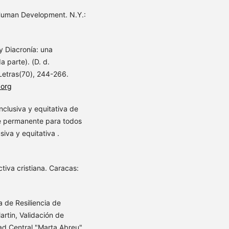
 Human Development. N.Y.:
 y Diacronía: una
 parte). (D. d.
 Letras(70), 244-266.
.org
clusiva y equitativa de
e permanente para todos
iva y equitativa .
tiva cristiana. Caracas:
a de Resiliencia de
rtin, Validación de
dad Central "Marta Abreu"