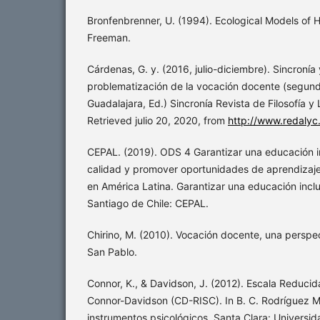
Bronfenbrenner, U. (1994). Ecological Models of
Freeman.
Cárdenas, G. y. (2016, julio-diciembre). Sincronía
problematización de la vocación docente (segunda
Guadalajara, Ed.) Sincronía Revista de Filosofía y
Retrieved julio 20, 2020, from
http://www.redalyc
CEPAL. (2019). ODS 4 Garantizar una educación in
calidad y promover oportunidades de aprendizaj
en América Latina. Garantizar una educación inclus
Santiago de Chile: CEPAL.
Chirino, M. (2010). Vocación docente, una perspec
San Pablo.
Connor, K., & Davidson, J. (2012). Escala Reducid
Connor-Davidson (CD-RISC). In B. C. Rodríguez Ma
instrumentos psicológicos. Santa Clara: Universi