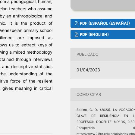
from a pedagogical, human,
uelan teachers who assume
by an anthropological and
ic. It is the product of
PDF (ESPAÑOL (ESPAÑA))
n Venezuelan primary school
PDF (ENGLISH)
ilience, are imposed as
lows us to extract keys of
lowing a mixed methodology
PUBLICADO
btained through interviews
and descriptive statistics
01/04/2023
 the understanding of the
ive force of the resilient
 gives meaning in critical
COMO CITAR
Sabino, C. D. (2023). LA VOCACIÓ
CLAVE DE RESILIENCIA EN L
PROFESIÓN DOCENTE.
HOLOS
,
2
(39
Recuperado d
https://www2.ifrn.edu.br/ojs/index.php