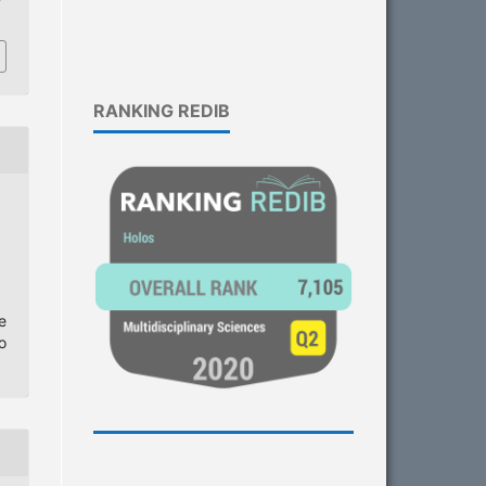
RANKING REDIB
e
o