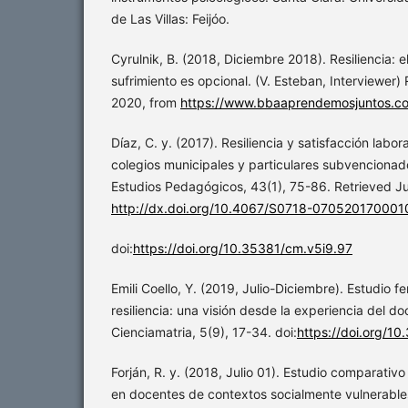
de Las Villas: Feijóo.
Cyrulnik, B. (2018, Diciembre 2018). Resiliencia: el
sufrimiento es opcional. (V. Esteban, Interviewer)
2020, from
https://www.bbaaprendemosjuntos.c
Díaz, C. y. (2017). Resiliencia y satisfacción labor
colegios municipales y particulares subvencionad
Estudios Pedagógicos, 43(1), 75-86. Retrieved Ju
http://dx.doi.org/10.4067/S0718-07052017000
doi:
https://doi.org/10.35381/cm.v5i9.97
Emili Coello, Y. (2019, Julio-Diciembre). Estudio 
resiliencia: una visión desde la experiencia del do
Cienciamatria, 5(9), 17-34. doi:
https://doi.org/1
Forján, R. y. (2018, Julio 01). Estudio comparativo
en docentes de contextos socialmente vulnerables