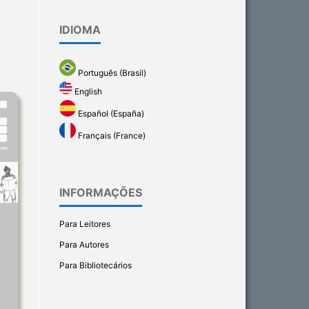
IDIOMA
Português (Brasil)
English
Español (España)
Français (France)
INFORMAÇÕES
Para Leitores
Para Autores
Para Bibliotecários