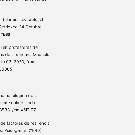
 dolor es inevitable, el
 Retrieved 24 Octubre,
om/es
al en profesorres de
os de la comuna Machalí.
lio 03, 2020, from
100005
fenomenológico de la
cente universitario.
0.35381/cm.v5i9.97
 de factores de resiliencia
. Psicogente, 21(40),