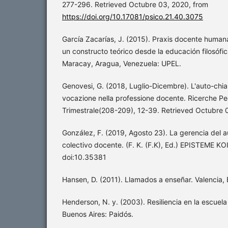
277-296. Retrieved Octubre 03, 2020, from
https://doi.org/10.17081/psico.21.40.3075
García Zacarías, J. (2015). Praxis docente human
un constructo teórico desde la educación filosófica
Maracay, Aragua, Venezuela: UPEL.
Genovesi, G. (2018, Luglio-Dicembre). L'auto-chiam
vocazione nella professione docente. Ricerche P
Trimestrale(208-209), 12-39. Retrieved Octubre 
González, F. (2019, Agosto 23). La gerencia del a
colectivo docente. (F. K. (F.K), Ed.) EPISTEME KOI
doi:10.35381
Hansen, D. (2011). Llamados a enseñar. Valencia, 
Henderson, N. y. (2003). Resiliencia en la escuela (
Buenos Aires: Paidós.