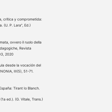
a, crítica y comprometida:
. (U. P. Lara", Ed.)
ata, ovvero il ruolo della
edagogiche, Revista
03, 2020
ula desde la vocación del
NONIA, III(5), 51-71.
España: Tirant Io Blanch.
1a ed.). (G. Vitale, Trans.)