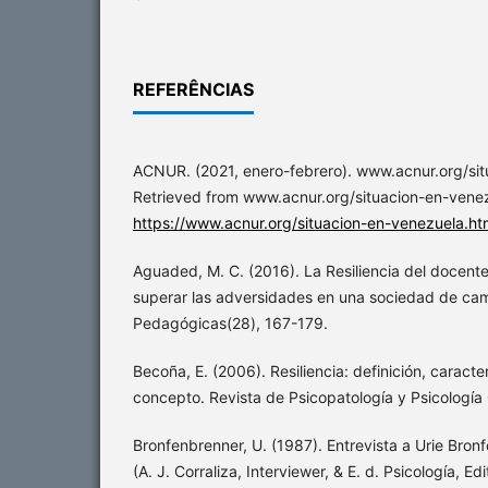
REFERÊNCIAS
ACNUR. (2021, enero-febrero). www.acnur.org/sit
Retrieved from www.acnur.org/situacion-en-venez
https://www.acnur.org/situacion-en-venezuela.ht
Aguaded, M. C. (2016). La Resiliencia del docente
superar las adversidades en una sociedad de ca
Pedagógicas(28), 167-179.
Becoña, E. (2006). Resiliencia: definición, caracter
concepto. Revista de Psicopatología y Psicología 
Bronfenbrenner, U. (1987). Entrevista a Urie Bron
(A. J. Corraliza, Interviewer, & E. d. Psicología, Edi