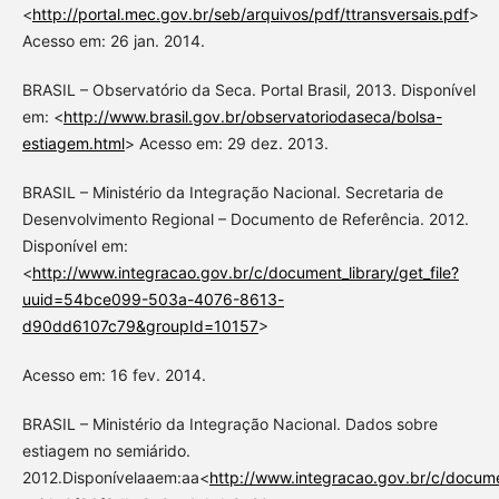
<
http://portal.mec.gov.br/seb/arquivos/pdf/ttransversais.pdf
>
Acesso em: 26 jan. 2014.
BRASIL – Observatório da Seca. Portal Brasil, 2013. Disponível
em: <
http://www.brasil.gov.br/observatoriodaseca/bolsa-
estiagem.html
> Acesso em: 29 dez. 2013.
BRASIL – Ministério da Integração Nacional. Secretaria de
Desenvolvimento Regional – Documento de Referência. 2012.
Disponível em:
<
http://www.integracao.gov.br/c/document_library/get_file?
uuid=54bce099-503a-4076-8613-
d90dd6107c79&groupId=10157
>
Acesso em: 16 fev. 2014.
BRASIL – Ministério da Integração Nacional. Dados sobre
estiagem no semiárido.
2012.Disponívelaaem:aa<
http://www.integracao.gov.br/c/documen