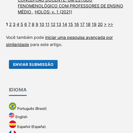
FENOMENOLÓGICO COM PROFESSORES DE ENSINO
MÉDIO
,
HOLOS: v. 1 (2021)
1
2
3
4
5
6
7
8
9
10
11
12
13
14
15
16
17
18
19
20
>
>>
Você também pode
iniciar uma pesquisa avançada por
similaridade
para este artigo.
ENVIAR SUBMISSÃO
IDIOMA
Português (Brasil)
English
Español (España)