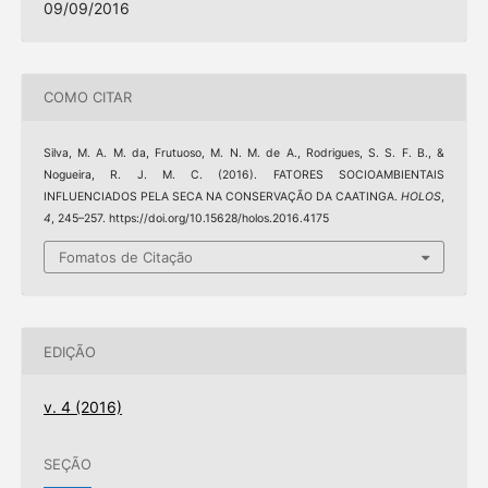
09/09/2016
COMO CITAR
Silva, M. A. M. da, Frutuoso, M. N. M. de A., Rodrigues, S. S. F. B., &
Nogueira, R. J. M. C. (2016). FATORES SOCIOAMBIENTAIS
INFLUENCIADOS PELA SECA NA CONSERVAÇÃO DA CAATINGA.
HOLOS
,
4
, 245–257. https://doi.org/10.15628/holos.2016.4175
Fomatos de Citação
EDIÇÃO
v. 4 (2016)
SEÇÃO