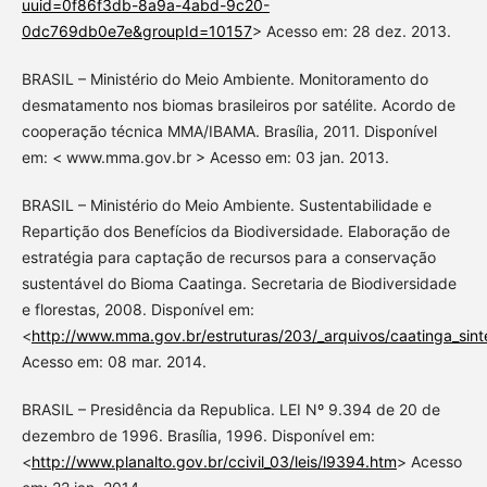
uuid=0f86f3db-8a9a-4abd-9c20-
0dc769db0e7e&groupId=10157
> Acesso em: 28 dez. 2013.
BRASIL – Ministério do Meio Ambiente. Monitoramento do
desmatamento nos biomas brasileiros por satélite. Acordo de
cooperação técnica MMA/IBAMA. Brasília, 2011. Disponível
em: < www.mma.gov.br > Acesso em: 03 jan. 2013.
BRASIL – Ministério do Meio Ambiente. Sustentabilidade e
Repartição dos Benefícios da Biodiversidade. Elaboração de
estratégia para captação de recursos para a conservação
sustentável do Bioma Caatinga. Secretaria de Biodiversidade
e florestas, 2008. Disponível em:
<
http://www.mma.gov.br/estruturas/203/_arquivos/caatinga_sin
Acesso em: 08 mar. 2014.
BRASIL – Presidência da Republica. LEI Nº 9.394 de 20 de
dezembro de 1996. Brasília, 1996. Disponível em:
<
http://www.planalto.gov.br/ccivil_03/leis/l9394.htm
> Acesso