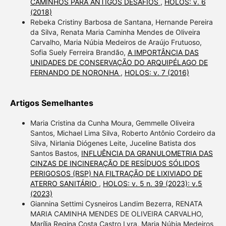
CAMINHOS PARA ANTIGOS DESAFIOS
,
HOLOS: v. 6
(2018)
Rebeka Cristiny Barbosa de Santana, Hernande Pereira
da Silva, Renata Maria Caminha Mendes de Oliveira
Carvalho, Maria Núbia Medeiros de Araújo Frutuoso,
Sofia Suely Ferreira Brandão,
A IMPORTÂNCIA DAS
UNIDADES DE CONSERVAÇÃO DO ARQUIPÉLAGO DE
FERNANDO DE NORONHA
,
HOLOS: v. 7 (2016)
Artigos Semelhantes
Maria Cristina da Cunha Moura, Gemmelle Oliveira
Santos, Michael Lima Silva, Roberto Antônio Cordeiro da
Silva, Nirlania Diógenes Leite, Juceline Batista dos
Santos Bastos,
INFLUÊNCIA DA GRANULOMETRIA DAS
CINZAS DE INCINERAÇÃO DE RESÍDUOS SÓLIDOS
PERIGOSOS (RSP) NA FILTRAÇÃO DE LIXIVIADO DE
ATERRO SANITÁRIO
,
HOLOS: v. 5 n. 39 (2023): v.5
(2023)
Giannina Settimi Cysneiros Landim Bezerra, RENATA
MARIA CAMINHA MENDES DE OLIVEIRA CARVALHO,
Marília Regina Costa Castro Lyra, Maria Núbia Medeiros