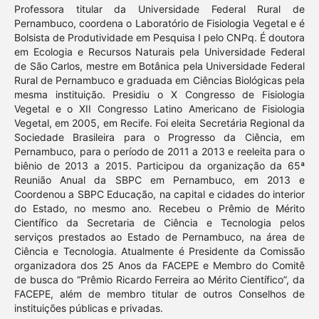
Professora titular da Universidade Federal Rural de
Pernambuco, coordena o Laboratório de Fisiologia Vegetal e é
Bolsista de Produtividade em Pesquisa I pelo CNPq. É doutora
em Ecologia e Recursos Naturais pela Universidade Federal
de São Carlos, mestre em Botânica pela Universidade Federal
Rural de Pernambuco e graduada em Ciências Biológicas pela
mesma instituição. Presidiu o X Congresso de Fisiologia
Vegetal e o XII Congresso Latino Americano de Fisiologia
Vegetal, em 2005, em Recife. Foi eleita Secretária Regional da
Sociedade Brasileira para o Progresso da Ciência, em
Pernambuco, para o período de 2011 a 2013 e reeleita para o
biênio de 2013 a 2015. Participou da organização da 65ª
Reunião Anual da SBPC em Pernambuco, em 2013 e
Coordenou a SBPC Educação, na capital e cidades do interior
do Estado, no mesmo ano. Recebeu o Prêmio de Mérito
Científico da Secretaria de Ciência e Tecnologia pelos
serviços prestados ao Estado de Pernambuco, na área de
Ciência e Tecnologia. Atualmente é Presidente da Comissão
organizadora dos 25 Anos da FACEPE e Membro do Comitê
de busca do “Prêmio Ricardo Ferreira ao Mérito Científico”, da
FACEPE, além de membro titular de outros Conselhos de
instituições públicas e privadas.