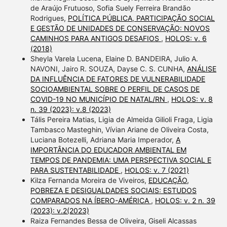
de Araújo Frutuoso, Sofia Suely Ferreira Brandão
Rodrigues,
POLÍTICA PÚBLICA, PARTICIPAÇÃO SOCIAL
E GESTÃO DE UNIDADES DE CONSERVAÇÃO: NOVOS
CAMINHOS PARA ANTIGOS DESAFIOS
,
HOLOS: v. 6
(2018)
Sheyla Varela Lucena, Elaine D. BANDEIRA, Julio A.
NAVONI, Jairo R. SOUZA, Dayse C. S. CUNHA,
ANÁLISE
DA INFLUÊNCIA DE FATORES DE VULNERABILIDADE
SOCIOAMBIENTAL SOBRE O PERFIL DE CASOS DE
COVID-19 NO MUNICÍPIO DE NATAL/RN
,
HOLOS: v. 8
n. 39 (2023): v.8 (2023)
Tális Pereira Matias, Ligia de Almeida Gilioli Fraga, Ligia
Tambasco Masteghin, Vívian Ariane de Oliveira Costa,
Luciana Botezelli, Adriana Maria Imperador,
A
IMPORTÂNCIA DO EDUCADOR AMBIENTAL EM
TEMPOS DE PANDEMIA: UMA PERSPECTIVA SOCIAL E
PARA SUSTENTABILIDADE
,
HOLOS: v. 7 (2021)
Kilza Fernanda Moreira de Viveiros,
EDUCAÇÃO,
POBREZA E DESIGUALDADES SOCIAIS: ESTUDOS
COMPARADOS NA ÍBERO-AMÉRICA
,
HOLOS: v. 2 n. 39
(2023): v.2(2023)
Raiza Fernandes Bessa de Oliveira, Giseli Alcassas