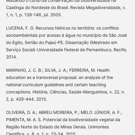
Mudando o curso da conservação da biodiversidade na
Caatinga do Nordeste do Brasil. Revista Megadiversidade, v.
1, n. 1, p. 139-146, jul. 2005.
LUCENA, F. G. Recursos hídricos no território: os conflitos
socioambientais por acesso à água no município de São José
do Egito, Sertão do Pajeú-PE. Dissertação (Mestrado em
Serviço Social)-Universidade Federal de Pernambuco, Recife,
2014.
MARINHO, J. C. B.; SILVA, J. A.; FERREIRA, M. Health
education as a transversal proposal: an analysis of the
national curriculum guidelines and certain teaching
conceptions. História, Ciências, Saúde-Manguinhos, v. 22, n.
2, p. 429-444, 2015.
OLIVEIRA, D. A.; ABREU MOREIRA, P.; MELO JÚNIOR, A. F.;
PIMENTA, M. A. S. Potencial da biodiversidade vegetal da
Região Norte do Estado de Minas Gerais. Unimontes
Científica, v. 8, n. 1, p. 23-34, 2015.