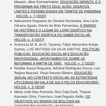
Masson, Aline Sommerhalder,
EDUCAÇÃO INFANTIL E O
PROGRAMA RIO PRETO EDUC AÇÃO: DESAFIOS,
LIMITES E POSSIBILIDADES EM TEMPOS DE PANDEMIA
,
HOLOS: v. 1 (2022)
Aleksandra Nogueira de Oliveira Fernandes, Ana Lúcia
Oliveira Aguiar, Stenio de Brito Fernandes,
O ENSINO
DE HISTÓRIA E O LUGAR DO LIVRO DIDÁTICO NA
TRANSPOSIÇÃO DIDÁTICA DO SABER ESCOLAR
,
HOLOS: v. 3 (2017)
Andrezza M. B. do N. Tavares, Fábio Alexandre Araújo
Santos, LUIZ ANTONIO DA SILVA SANTOS,
POLÍTICAS
PÚBLICAS, EDUCAÇÃO ESCOLAR E EDUCAÇÃO
PROFISSIONAL: APONTAMENTOS SOBRE AS
REFORMAS A PARTIR DE 1990
,
HOLOS: v. 2 (2020)
Natália Souza Nogueira, Adriana Rodrigues Zocca, Luci
Regina Muzzeti, Paulo Rennes Ribeiro,
EDUCAÇÃO
SEXUAL NO CONTEXTO ESCOLAR: AS ESTRATÉGIAS
UTILIZADAS EM SALA DE AULA PELOS EDUCADORES
,
HOLOS: v. 3 (2016)
Maria José Dias Andrade, Ravi Cajú Duré, Thayse
Azevedo Silva, Francisco José Pegado Abílio,
OS
OBJETIVOS DO ENSINO DE BIOLOGIA NA
CONCEPÇÃO DOCENTE: UM ESTUDO