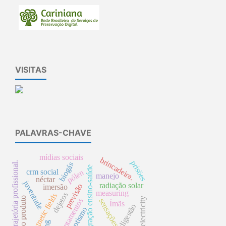
VISITAS
PALAVRAS-CHAVE
mídias sociais
brincadeira.
prisões
trajetória profissional.
biogás
integração ensino-saúde
crm social
pólen
manejo
néctar
juventude
radiação solar
previsão
imersão
measuring
dejetos
magnetic fields
novo produto
electricity
levantamentos
sensações
Ímãs
biodigestão
panoptismo