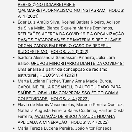
PERFIS @NOTICIAPRETABR E
@ALMAPRETAJORNALISMO NO INSTAGRAM
,
HOLOS:
v. 4 (2021)
Éder Luiz Araújo Silva, Rosinei Batista Ribeiro, Adilson
da Silva Mello, Bianca Siqueira Martins Domingos,
REFLEXÕES ACERCA DA COVID-19 E A ORGANIZAÇÃO
DAS/OS CATADORAS/ES DE MATERIAIS RECICLÁVEIS
ORGANIZADOS EM REDE: O CASO DA REDESUL
SUDOESTE MG
,
HOLOS: v. 2 (2022)
Isadora Alessandra Sancassani Pinheiro, Júlia Lara
Balbo,
GRUPOS MINORITÁRIOS DIANTE DA COVID-19:
Uma análise a partir da concepção de racismo
estrutural
,
HOLOS: v. 4 (2021)
Marta Luciane Fischer, Tuany Anna Maciel Burda,
CAROLINE FILLA ROSANELI,
O AUTOCUIDADO PARA
SAÚDE GLOBAL: UM COMPROMISSO ÉTICO COM A
COLETIVIDADE
,
HOLOS: v. 4 (2022)
Flavio de Morais Vasconcelos, Marcelo Pereira Queiroz,
Nathália Augusta Ferreira Sales Coutinho, Hairton Costa
Ferreira,
AVALIAÇÃO DE RISCO À SAÚDE HUMANA
APLICADA À MINERAÇÃO
,
HOLOS: v. 4 (2022)
Maria Tereza Lucena Pereira, João Vitor Fonseca