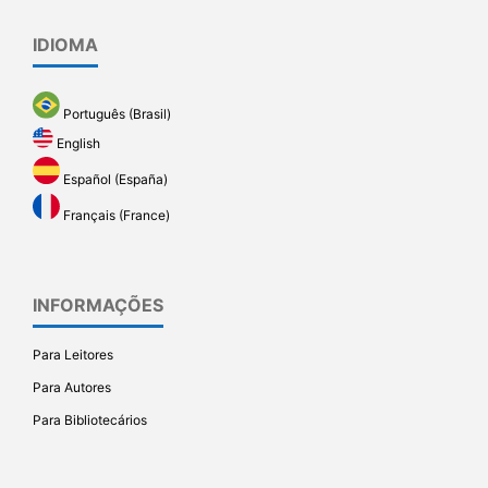
IDIOMA
Português (Brasil)
English
Español (España)
Français (France)
INFORMAÇÕES
Para Leitores
Para Autores
Para Bibliotecários