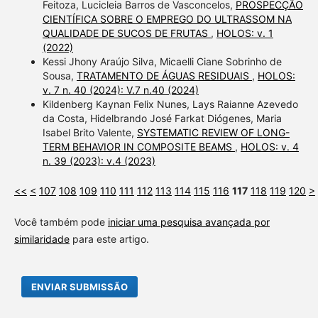
Feitoza, Lucicleia Barros de Vasconcelos,
PROSPECÇÃO
CIENTÍFICA SOBRE O EMPREGO DO ULTRASSOM NA
QUALIDADE DE SUCOS DE FRUTAS
,
HOLOS: v. 1
(2022)
Kessi Jhony Araújo Silva, Micaelli Ciane Sobrinho de
Sousa,
TRATAMENTO DE ÁGUAS RESIDUAIS
,
HOLOS:
v. 7 n. 40 (2024): V.7 n.40 (2024)
Kildenberg Kaynan Felix Nunes, Lays Raianne Azevedo
da Costa, Hidelbrando José Farkat Diógenes, Maria
Isabel Brito Valente,
SYSTEMATIC REVIEW OF LONG-
TERM BEHAVIOR IN COMPOSITE BEAMS
,
HOLOS: v. 4
n. 39 (2023): v.4 (2023)
<<
<
107
108
109
110
111
112
113
114
115
116
117
118
119
120
>
Você também pode
iniciar uma pesquisa avançada por
similaridade
para este artigo.
ENVIAR SUBMISSÃO