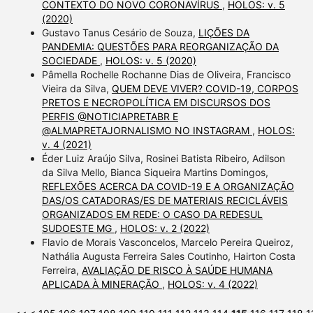
CONTEXTO DO NOVO CORONAVÍRUS
,
HOLOS: v. 5
(2020)
Gustavo Tanus Cesário de Souza,
LIÇÕES DA
PANDEMIA: QUESTÕES PARA REORGANIZAÇÃO DA
SOCIEDADE
,
HOLOS: v. 5 (2020)
Pâmella Rochelle Rochanne Dias de Oliveira, Francisco
Vieira da Silva,
QUEM DEVE VIVER? COVID-19, CORPOS
PRETOS E NECROPOLÍTICA EM DISCURSOS DOS
PERFIS @NOTICIAPRETABR E
@ALMAPRETAJORNALISMO NO INSTAGRAM
,
HOLOS:
v. 4 (2021)
Éder Luiz Araújo Silva, Rosinei Batista Ribeiro, Adilson
da Silva Mello, Bianca Siqueira Martins Domingos,
REFLEXÕES ACERCA DA COVID-19 E A ORGANIZAÇÃO
DAS/OS CATADORAS/ES DE MATERIAIS RECICLÁVEIS
ORGANIZADOS EM REDE: O CASO DA REDESUL
SUDOESTE MG
,
HOLOS: v. 2 (2022)
Flavio de Morais Vasconcelos, Marcelo Pereira Queiroz,
Nathália Augusta Ferreira Sales Coutinho, Hairton Costa
Ferreira,
AVALIAÇÃO DE RISCO À SAÚDE HUMANA
APLICADA À MINERAÇÃO
,
HOLOS: v. 4 (2022)