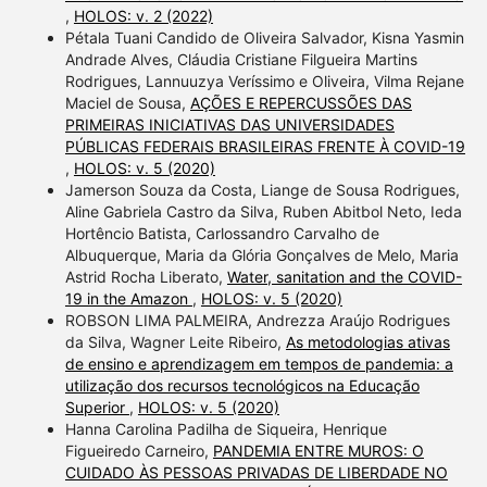
,
HOLOS: v. 2 (2022)
Pétala Tuani Candido de Oliveira Salvador, Kisna Yasmin
Andrade Alves, Cláudia Cristiane Filgueira Martins
Rodrigues, Lannuuzya Veríssimo e Oliveira, Vilma Rejane
Maciel de Sousa,
AÇÕES E REPERCUSSÕES DAS
PRIMEIRAS INICIATIVAS DAS UNIVERSIDADES
PÚBLICAS FEDERAIS BRASILEIRAS FRENTE À COVID-19
,
HOLOS: v. 5 (2020)
Jamerson Souza da Costa, Liange de Sousa Rodrigues,
Aline Gabriela Castro da Silva, Ruben Abitbol Neto, Ieda
Hortêncio Batista, Carlossandro Carvalho de
Albuquerque, Maria da Glória Gonçalves de Melo, Maria
Astrid Rocha Liberato,
Water, sanitation and the COVID-
19 in the Amazon
,
HOLOS: v. 5 (2020)
ROBSON LIMA PALMEIRA, Andrezza Araújo Rodrigues
da Silva, Wagner Leite Ribeiro,
As metodologias ativas
de ensino e aprendizagem em tempos de pandemia: a
utilização dos recursos tecnológicos na Educação
Superior
,
HOLOS: v. 5 (2020)
Hanna Carolina Padilha de Siqueira, Henrique
Figueiredo Carneiro,
PANDEMIA ENTRE MUROS: O
CUIDADO ÀS PESSOAS PRIVADAS DE LIBERDADE NO