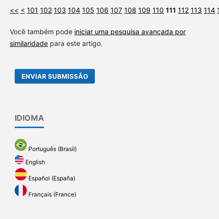
<<
<
101
102
103
104
105
106
107
108
109
110
111
112
113
114
Você também pode
iniciar uma pesquisa avançada por
similaridade
para este artigo.
ENVIAR SUBMISSÃO
IDIOMA
Português (Brasil)
English
Español (España)
Français (France)