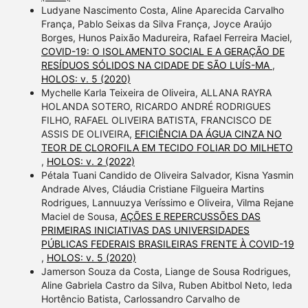
Ludyane Nascimento Costa, Aline Aparecida Carvalho
França, Pablo Seixas da Silva França, Joyce Araújo
Borges, Hunos Paixão Madureira, Rafael Ferreira Maciel,
COVID-19: O ISOLAMENTO SOCIAL E A GERAÇÃO DE
RESÍDUOS SÓLIDOS NA CIDADE DE SÃO LUÍS-MA
,
HOLOS: v. 5 (2020)
Mychelle Karla Teixeira de Oliveira, ALLANA RAYRA
HOLANDA SOTERO, RICARDO ANDRÉ RODRIGUES
FILHO, RAFAEL OLIVEIRA BATISTA, FRANCISCO DE
ASSIS DE OLIVEIRA,
EFICIÊNCIA DA ÁGUA CINZA NO
TEOR DE CLOROFILA EM TECIDO FOLIAR DO MILHETO
,
HOLOS: v. 2 (2022)
Pétala Tuani Candido de Oliveira Salvador, Kisna Yasmin
Andrade Alves, Cláudia Cristiane Filgueira Martins
Rodrigues, Lannuuzya Veríssimo e Oliveira, Vilma Rejane
Maciel de Sousa,
AÇÕES E REPERCUSSÕES DAS
PRIMEIRAS INICIATIVAS DAS UNIVERSIDADES
PÚBLICAS FEDERAIS BRASILEIRAS FRENTE À COVID-19
,
HOLOS: v. 5 (2020)
Jamerson Souza da Costa, Liange de Sousa Rodrigues,
Aline Gabriela Castro da Silva, Ruben Abitbol Neto, Ieda
Hortêncio Batista, Carlossandro Carvalho de