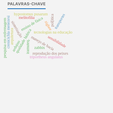
PALAVRAS-CHAVE
hypostomus pusarum
transportes
pol[itica
crenicichla menezesi
melitofilia
ensino de física
pesquisa em enfermagem
sinterização
zigbee
arquitetura
qualidade hídrica
tecnologias na educação
sensibilidade
manejo de bacia
iramuteq.
arduino
zabbix
reprodução dos peixes
triportheus angulatus