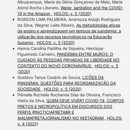
Albuquerque, Maria da Glória Gonçalves de Melo, Maria
Astrid Rocha Liberato,
Water, sanitation and the COVID-
19 in the Amazon
,
HOLOS: v. 5 (2020)
ROBSON LIMA PALMEIRA, Andrezza Araújo Rodrigues
da Silva, Wagner Leite Ribeiro,
As metodologias ativas
de ensino e aprendizagem em tempos de pandemia: a
utilização dos recursos tecnológicos na Educação
Superior
,
HOLOS: v. 5 (2020)
Hanna Carolina Padilha de Siqueira, Henrique
Figueiredo Carneiro,
PANDEMIA ENTRE MUROS: O
CUIDADO ÀS PESSOAS PRIVADAS DE LIBERDADE NO
CONTEXTO DO NOVO CORONAVÍRUS
,
HOLOS: v. 5
(2020)
Gustavo Tanus Cesário de Souza,
LIÇÕES DA
PANDEMIA: QUESTÕES PARA REORGANIZAÇÃO DA
SOCIEDADE
,
HOLOS: v. 5 (2020)
Pâmella Rochelle Rochanne Dias de Oliveira, Francisco
Vieira da Silva,
QUEM DEVE VIVER? COVID-19, CORPOS
PRETOS E NECROPOLÍTICA EM DISCURSOS DOS
PERFIS @NOTICIAPRETABR E
@ALMAPRETAJORNALISMO NO INSTAGRAM
,
HOLOS:
v. 4 (2021)